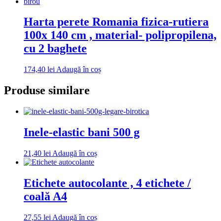
Harta perete Romania fizica-rutiera
100x 140 cm , material- polipropilena,
cu 2 baghete
174,40
lei
Adaugă în coș
Produse similare
Inele-elastic bani 500 g
21,40
lei
Adaugă în coș
Etichete autocolante , 4 etichete /
coală A4
27,55
lei
Adaugă în coș