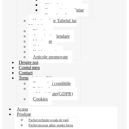
Ghiozdane penare
Geometrie trusa liniar
Coperti scolare
Harti scolare Tabelul lui
Mendeleev
Plicuri
Agende si calendare
Martisoare
Caiete
Hobby creatie
Articole promovate
Despre noi
Contul meu
Contact
Termeni si conditii
Termenii si conditiile
Politica de
confidentialitate(GDPR)
Cookies
Acasa
Produse
Pachet rechizite școala de vară
Pachet necesar zilnic pentru birou