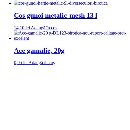
Cos gunoi metalic-mesh 13 l
14,10
lei
Adaugă în coș
Ace gamalie, 20g
0,95
lei
Adaugă în coș
DROM
Doriti sa ne