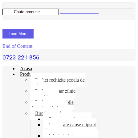
Load More
End of Content.
0723 221 856
Acasa
Produse
Pachet rechizite școala de
vară
Pachet necesar zilnic
pentru birou
Pachet consumabile
depozit-ambalare
Birotica-produse
Cosuri suporti tavite
Ace agrafe capse clipsuri
pioneze
Adeziv lipici corectoare