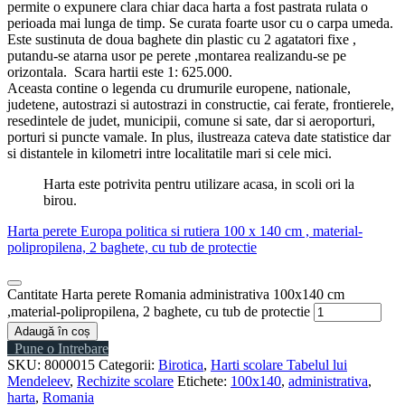
permite o expunere clara chiar daca harta a fost pastrata rulata o
perioada mai lunga de timp. Se curata foarte usor cu o carpa umeda.
Este sustinuta de doua baghete din plastic cu 2 agatatori fixe ,
putandu-se atarna usor pe perete ,montarea realizandu-se pe
orizontala. Scara hartii este 1: 625.000.
Aceasta contine o legenda cu drumurile europene, nationale,
judetene, autostrazi si autostrazi in constructie, cai ferate, frontierele,
resedintele de judet, municipii, comune si sate, dar si aeroporturi,
porturi si puncte vamale. In plus, ilustreaza cateva date statistice dar
si distantele in kilometri intre localitatile mari si cele mici.
Harta este potrivita pentru utilizare acasa, in scoli ori la
birou.
Harta perete Europa politica si rutiera 100 x 140 cm , material-
polipropilena, 2 baghete, cu tub de protectie
Cantitate Harta perete Romania administrativa 100x140 cm
,material-polipropilena, 2 baghete, cu tub de protectie
Adaugă în coș
Pune o Intrebare
SKU:
8000015
Categorii:
Birotica
,
Harti scolare Tabelul lui
Mendeleev
,
Rechizite scolare
Etichete:
100x140
,
administrativa
,
harta
,
Romania