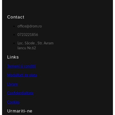
Contact
office@drom.ro
0723221856
Loc. Săcele , Str. Avram
Iancu Nr.62
Links
Termeni si conditii
Modalitati de plata
Livrare
Confidentialitate
Cookies
Urmariti-ne