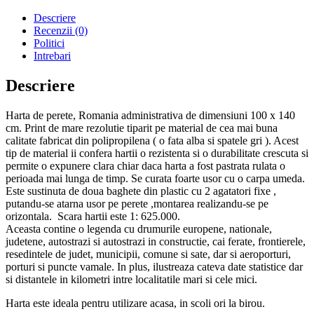
Descriere
Recenzii (0)
Politici
Intrebari
Descriere
Harta de perete, Romania administrativa de dimensiuni 100 x 140
cm. Print de mare rezolutie tiparit pe material de cea mai buna
calitate fabricat din polipropilena ( o fata alba si spatele gri ). Acest
tip de material ii confera hartii o rezistenta si o durabilitate crescuta si
permite o expunere clara chiar daca harta a fost pastrata rulata o
perioada mai lunga de timp. Se curata foarte usor cu o carpa umeda.
Este sustinuta de doua baghete din plastic cu 2 agatatori fixe ,
putandu-se atarna usor pe perete ,montarea realizandu-se pe
orizontala. Scara hartii este 1: 625.000.
Aceasta contine o legenda cu drumurile europene, nationale,
judetene, autostrazi si autostrazi in constructie, cai ferate, frontierele,
resedintele de judet, municipii, comune si sate, dar si aeroporturi,
porturi si puncte vamale. In plus, ilustreaza cateva date statistice dar
si distantele in kilometri intre localitatile mari si cele mici.
Harta este ideala pentru utilizare acasa, in scoli ori la birou.