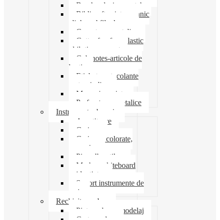
Banda adeziva-scotch
Biblioraft caiet mecanic
clipboard file dosare
Capsatoare metalice
Cutter foarfeca elastic
ghilotina magnet
Cub notes-articole de
hartie
Etichete autocolante
carton indigo
Mape si serviete
Perforatoare metalice
Instrumente de scris
Ascutitoare
Carioca
Creioane colorate,
mecanice
Pix roller stilou
Marker whiteboard
evidentiator
Suport instrumente de
scris
Rechizite scolare
Pictura desen modelaj
Creta scolara