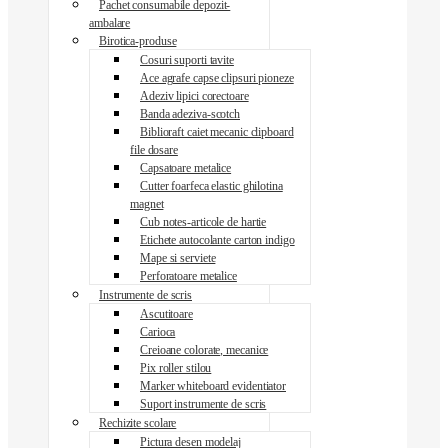
Pachet consumabile depozit-
ambalare
Birotica-produse
Cosuri suporti tavite
Ace agrafe capse clipsuri pioneze
Adeziv lipici corectoare
Banda adeziva-scotch
Biblioraft caiet mecanic clipboard
file dosare
Capsatoare metalice
Cutter foarfeca elastic ghilotina
magnet
Cub notes-articole de hartie
Etichete autocolante carton indigo
Mape si serviete
Perforatoare metalice
Instrumente de scris
Ascutitoare
Carioca
Creioane colorate, mecanice
Pix roller stilou
Marker whiteboard evidentiator
Suport instrumente de scris
Rechizite scolare
Pictura desen modelaj