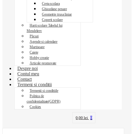
Creta scolara
Ghiozdane penare
Geometrie trusa liniar
Coperti scolare
Harti scolare Tabelul lui
Mendeleev
Plicuri
Agende si calendare
Martisoare
Caiete
Hobby creatie
Articole promovate
Despre noi
Contul meu
Contact
Termeni si conditii
Termenii si conditiile
Politica de
confidentialitate(GDPR)
Cookies
0,00
lei
0