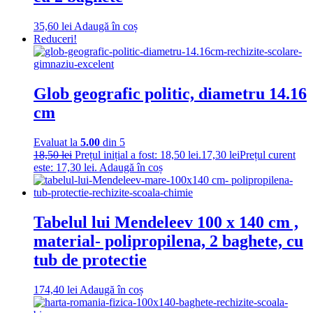
35,60
lei
Adaugă în coș
Reduceri!
Glob geografic politic, diametru 14.16
cm
Evaluat la
5.00
din 5
18,50
lei
Prețul inițial a fost: 18,50 lei.
17,30
lei
Prețul curent
este: 17,30 lei.
Adaugă în coș
Tabelul lui Mendeleev 100 x 140 cm ,
material- polipropilena, 2 baghete, cu
tub de protectie
174,40
lei
Adaugă în coș