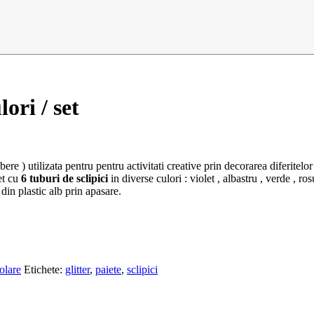
lori / set
bere ) utilizata pentru pentru activitati creative prin decorarea diferitelor
et cu
6 tuburi de sclipici
in diverse culori : violet , albastru , verde , ros
din plastic alb prin apasare.
olare
Etichete:
glitter
,
paiete
,
sclipici