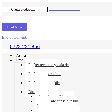
Load More
End of Content.
0723 221 856
Acasa
Produse
Pachet rechizite școala de
vară
Pachet necesar zilnic
pentru birou
Pachet consumabile
depozit-ambalare
Birotica-produse
Cosuri suporti tavite
Ace agrafe capse clipsuri
pioneze
Adeziv lipici corectoare