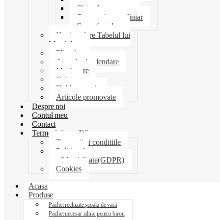
Ghiozdane penare
Geometrie trusa liniar
Coperti scolare
Harti scolare Tabelul lui
Mendeleev
Plicuri
Agende si calendare
Martisoare
Caiete
Hobby creatie
Articole promovate
Despre noi
Contul meu
Contact
Termeni si conditii
Termenii si conditiile
Politica de
confidentialitate(GDPR)
Cookies
Acasa
Produse
Pachet rechizite școala de vară
Pachet necesar zilnic pentru birou