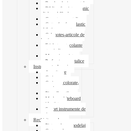
Banda adeziva-scotch
Biblioraft caiet mecanic
clipboard file dosare
Capsatoare metalice
Cutter foarfeca elastic
ghilotina magnet
Cub notes-articole de
hartie
Etichete autocolante
carton indigo
Mape si serviete
Perforatoare metalice
Instrumente de scris
Ascutitoare
Carioca
Creioane colorate,
mecanice
Pix roller stilou
Marker whiteboard
evidentiator
Suport instrumente de
scris
Rechizite scolare
Pictura desen modelaj
Creta scolara