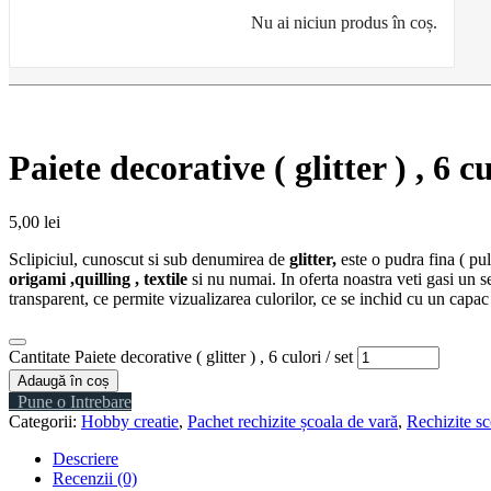
Nu ai niciun produs în coș.
Paiete decorative ( glitter ) , 6 cu
5,00
lei
Sclipiciul, cunoscut si sub denumirea de
glitter,
este o pudra fina ( pul
origami ,quilling , textile
si nu numai. In oferta noastra veti gasi un s
transparent, ce permite vizualizarea culorilor, ce se inchid cu un capac 
Cantitate Paiete decorative ( glitter ) , 6 culori / set
Adaugă în coș
Pune o Intrebare
Categorii:
Hobby creatie
,
Pachet rechizite școala de vară
,
Rechizite sc
Descriere
Recenzii (0)