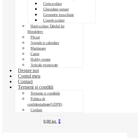
Creta scolara
Ghiozdane penare
Geometrie trusa liniar
Coperti scolare
Harti scolare Tabelul lui
Mendeleev
Plicuri
Agende si calendare
Martisoare
Caiete
Hobby creatie
Articole promovate
Despre noi
Contul meu
Contact
Termeni si conditii
Termenii si conditiile
Politica de
confidentialitate(GDPR)
Cookies
0,00
lei
0