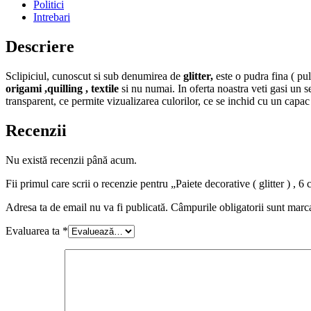
Politici
Intrebari
Descriere
Sclipiciul, cunoscut si sub denumirea de
glitter,
este o pudra fina ( pul
origami ,quilling , textile
si nu numai. In oferta noastra veti gasi un s
transparent, ce permite vizualizarea culorilor, ce se inchid cu un capac 
Recenzii
Nu există recenzii până acum.
Fii primul care scrii o recenzie pentru „Paiete decorative ( glitter ) , 6 c
Adresa ta de email nu va fi publicată.
Câmpurile obligatorii sunt marc
Evaluarea ta
*