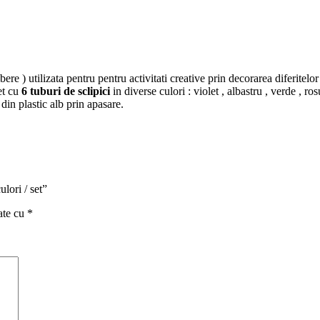
bere ) utilizata pentru pentru activitati creative prin decorarea diferitelor
et cu
6 tuburi de sclipici
in diverse culori : violet , albastru , verde , ros
din plastic alb prin apasare.
ulori / set”
ate cu
*