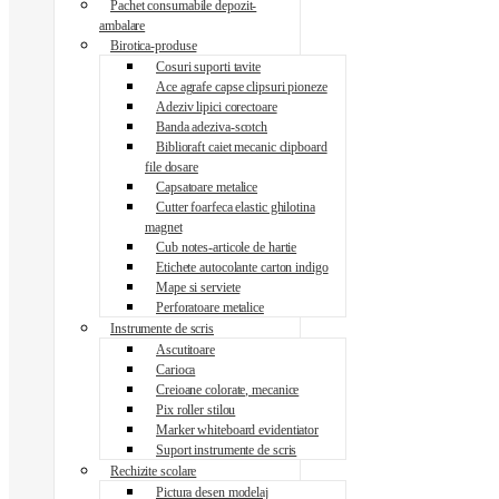
Pachet consumabile depozit-
ambalare
Birotica-produse
Cosuri suporti tavite
Ace agrafe capse clipsuri pioneze
Adeziv lipici corectoare
Banda adeziva-scotch
Biblioraft caiet mecanic clipboard
file dosare
Capsatoare metalice
Cutter foarfeca elastic ghilotina
magnet
Cub notes-articole de hartie
Etichete autocolante carton indigo
Mape si serviete
Perforatoare metalice
Instrumente de scris
Ascutitoare
Carioca
Creioane colorate, mecanice
Pix roller stilou
Marker whiteboard evidentiator
Suport instrumente de scris
Rechizite scolare
Pictura desen modelaj