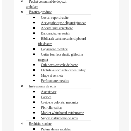
Pachet consumabile depozit-
ambalare
Birotica-produse
Cosuri suporti tavite
Ace agrafe capse clipsuri pioneze
Adeziv lipici corectoare
Banda adeziva-scotch
Biblioraft caiet mecanic clipboard
file dosare
Capsatoare metalice
Cutter foarfeca elastic ghilotina
magnet
Cub notes-articole de hartie
Etichete autocolante carton indigo
Mape si serviete
Perforatoare metalice
Instrumente de scris
Ascutitoare
Carioca
Creioane colorate, mecanice
Pix roller stilou
Marker whiteboard evidentiator
Suport instrumente de scris
Rechizite scolare
Pictura desen modelaj