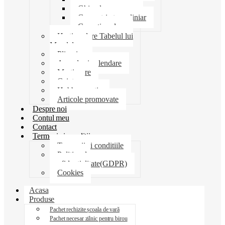
Ghiozdane penare
Geometrie trusa liniar
Coperti scolare
Harti scolare Tabelul lui
Mendeleev
Plicuri
Agende si calendare
Martisoare
Caiete
Hobby creatie
Articole promovate
Despre noi
Contul meu
Contact
Termeni si conditii
Termenii si conditiile
Politica de
confidentialitate(GDPR)
Cookies
Acasa
Produse
Pachet rechizite școala de vară
Pachet necesar zilnic pentru birou