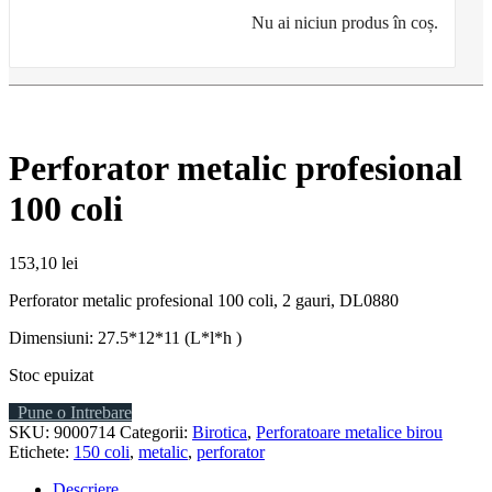
Nu ai niciun produs în coș.
Perforator metalic profesional
100 coli
153,10
lei
Perforator metalic profesional 100 coli, 2 gauri, DL0880
Dimensiuni: 27.5*12*11 (L*l*h )
Stoc epuizat
Pune o Intrebare
SKU:
9000714
Categorii:
Birotica
,
Perforatoare metalice birou
Etichete:
150 coli
,
metalic
,
perforator
Descriere