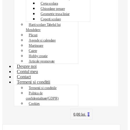
Creta scolara
Ghiozdane penare
Geometrie trusa liniar
Coperti scolare
Harti scolare Tabelul lui
Mendeleev
Plicuri
Agende si calendare
Martisoare
Caiete
Hobby creatie
Articole promovate
Despre noi
Contul meu
Contact
Termeni si conditii
Termenii si conditiile
Politica de
confidentialitate(GDPR)
Cookies
0,00
lei
0