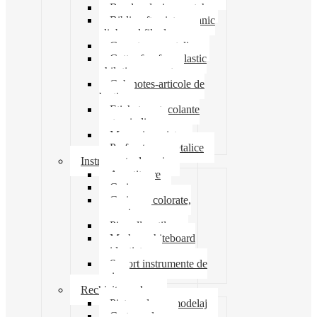
Banda adeziva-scotch
Biblioraft caiet mecanic
clipboard file dosare
Capsatoare metalice
Cutter foarfeca elastic
ghilotina magnet
Cub notes-articole de
hartie
Etichete autocolante
carton indigo
Mape si serviete
Perforatoare metalice
Instrumente de scris
Ascutitoare
Carioca
Creioane colorate,
mecanice
Pix roller stilou
Marker whiteboard
evidentiator
Suport instrumente de
scris
Rechizite scolare
Pictura desen modelaj
Creta scolara