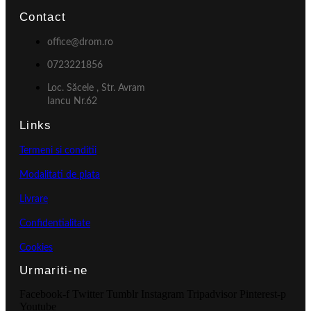
Contact
office@drom.ro
0723221856
Loc. Săcele , Str. Avram
Iancu Nr.62
Links
Termeni si conditii
Modalitati de plata
Livrare
Confidentialitate
Cookies
Urmariti-ne
Facebook-f
Twitter
Tumblr
Instagram
Tripadvisor
Pinterest-p
Youtube