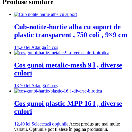
Produse similare
Cub-notite-hartie alba cu suport de
plastic transparent , 750 coli , 9×9 cm
14,20
lei
Adaugă în coș
Cos gunoi metalic-mesh 9 l , diverse
culori
13,70
lei
Adaugă în coș
Cos gunoi plastic MPP 16 l , diverse
culori
12,40
lei
Selectează opțiunile
Acest produs are mai multe
variații. Opțiunile pot fi alese în pagina produsului.