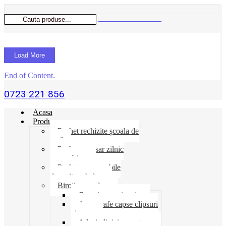
Load More
End of Content.
0723 221 856
Acasa
Produse
Pachet rechizite școala de
vară
Pachet necesar zilnic
pentru birou
Pachet consumabile
depozit-ambalare
Birotica-produse
Cosuri suporti tavite
Ace agrafe capse clipsuri
pioneze
Adeziv lipici corectoare