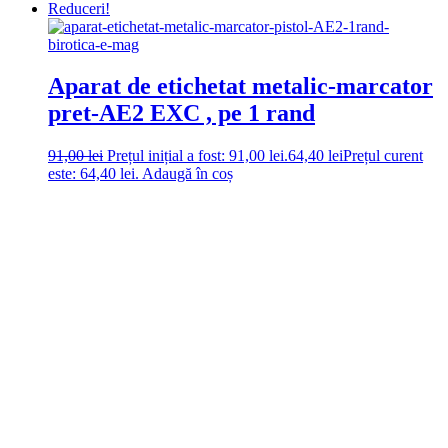
Reduceri!
Aparat de etichetat metalic-marcator
pret-AE2 EXC , pe 1 rand
91,00
lei
Prețul inițial a fost: 91,00 lei.
64,40
lei
Prețul curent
este: 64,40 lei.
Adaugă în coș
DROM
Doriti sa ne
contactati?