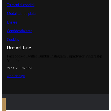
Termeni si conditii
Modalitati de plata
Livrare
Confidentialitate
Cookies
Urmariti-ne
Facebook-f
Twitter
Tumblr
Instagram
Tripadvisor
Pinterest-p
Youtube
© 2023 DROM
web design