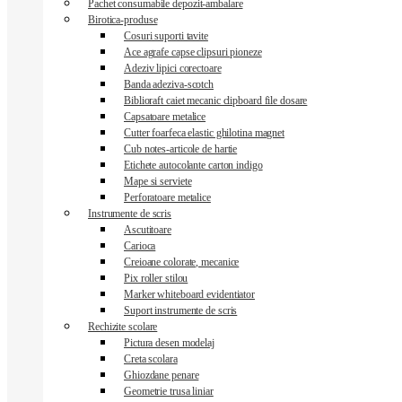
Pachet consumabile depozit-ambalare
Birotica-produse
Cosuri suporti tavite
Ace agrafe capse clipsuri pioneze
Adeziv lipici corectoare
Banda adeziva-scotch
Biblioraft caiet mecanic clipboard file dosare
Capsatoare metalice
Cutter foarfeca elastic ghilotina magnet
Cub notes-articole de hartie
Etichete autocolante carton indigo
Mape si serviete
Perforatoare metalice
Instrumente de scris
Ascutitoare
Carioca
Creioane colorate, mecanice
Pix roller stilou
Marker whiteboard evidentiator
Suport instrumente de scris
Rechizite scolare
Pictura desen modelaj
Creta scolara
Ghiozdane penare
Geometrie trusa liniar