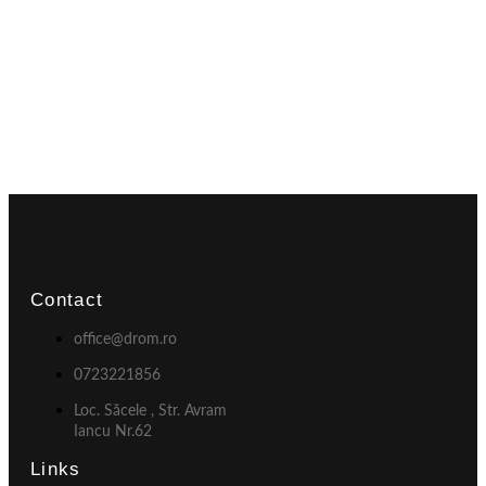
Contact
office@drom.ro
0723221856
Loc. Săcele , Str. Avram
Iancu Nr.62
Links