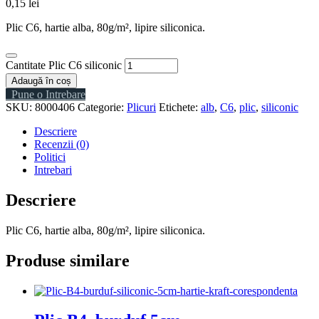
0,15
lei
Plic C6, hartie alba, 80g/m², lipire siliconica.
Cantitate Plic C6 siliconic
Adaugă în coș
Pune o Intrebare
SKU:
8000406
Categorie:
Plicuri
Etichete:
alb
,
C6
,
plic
,
siliconic
Descriere
Recenzii (0)
Politici
Intrebari
Descriere
Plic C6, hartie alba, 80g/m², lipire siliconica.
Produse similare