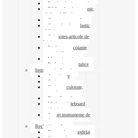
Banda adeziva-scotch
Biblioraft caiet mecanic
clipboard file dosare
Capsatoare metalice
Cutter foarfeca elastic
ghilotina magnet
Cub notes-articole de
hartie
Etichete autocolante
carton indigo
Mape si serviete
Perforatoare metalice
Instrumente de scris
Ascutitoare
Carioca
Creioane colorate,
mecanice
Pix roller stilou
Marker whiteboard
evidentiator
Suport instrumente de
scris
Rechizite scolare
Pictura desen modelaj
Creta scolara