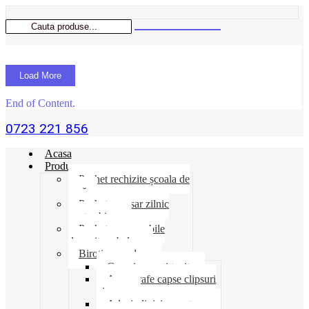
Load More
End of Content.
0723 221 856
Acasa
Produse
Pachet rechizite școala de
vară
Pachet necesar zilnic
pentru birou
Pachet consumabile
depozit-ambalare
Birotica-produse
Cosuri suporti tavite
Ace agrafe capse clipsuri
pioneze
Adeziv lipici corectoare