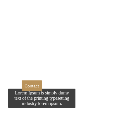
DROM
Doriti sa ne
contactati?
Contact
Lorem Ipsum is simply dumy
text of the printing typesetting
industry lorem ipsum.