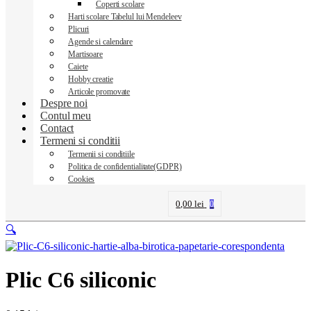
Coperti scolare
Harti scolare Tabelul lui Mendeleev
Plicuri
Agende si calendare
Martisoare
Caiete
Hobby creatie
Articole promovate
Despre noi
Contul meu
Contact
Termeni si conditii
Termenii si conditiile
Politica de confidentialitate(GDPR)
Cookies
0,00
lei
0
🔍
Plic C6 siliconic