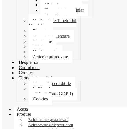
Ghiozdane penare
Geometrie trusa liniar
Coperti scolare
Harti scolare Tabelul lui
Mendeleev
Plicuri
Agende si calendare
Martisoare
Caiete
Hobby creatie
Articole promovate
Despre noi
Contul meu
Contact
Termeni si conditii
Termenii si conditiile
Politica de
confidentialitate(GDPR)
Cookies
Acasa
Produse
Pachet rechizite școala de vară
Pachet necesar zilnic pentru birou