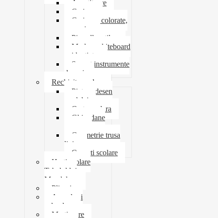
Ascutitoare
Carioca
Creioane colorate,
mecanice
Pix roller stilou
Marker whiteboard
evidentiator
Suport instrumente
de scris
Rechizite scolare
Pictura desen
modelaj
Creta scolara
Ghiozdane
penare
Geometrie trusa
liniar
Coperti scolare
Harti scolare
Tabelul lui
Mendeleev
Plicuri
Agende si
calendare
Martisoare