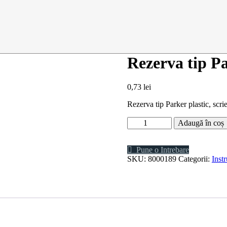
Rezerva tip Pa
0,73
lei
Rezerva tip Parker plastic, scri
Cantitate
Adaugă în coș
Rezerva
tip
Parker
Pune o Intrebare
plastic
SKU:
8000189
Categorii:
Inst