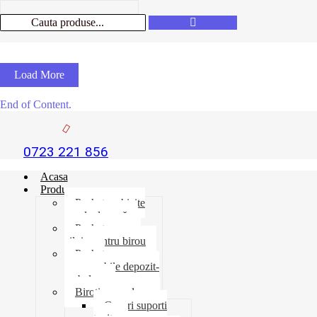
Load More
End of Content.
0723 221 856
Acasa
Produse
Pachet rechizite
școala de vară
Pachet necesar
zilnic pentru birou
Pachet
consumabile depozit-
ambalare
Birotica-produse
Cosuri suporti