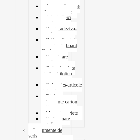
tavite
Ace agrafe capse
clipsuri pioneze
Adeziv lipici
corectoare
Banda adeziva-
scotch
Biblioraft caiet
mecanic clipboard
file dosare
Capsatoare
metalice
Cutter foarfeca
elastic ghilotina
magnet
Cub notes-articole
de hartie
Etichete
autocolante carton
indigo
Mape si serviete
Perforatoare
metalice
Instrumente de
scris