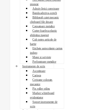
pioneze
Adeziv lipici corectoare
Banda adeziva-scotch
Biblioraft caiet mecanic
clipboard file dosare
Capsatoare metalice
Cutter foarfeca elastic
ghilotina magnet
Cub notes-articole de
hartie
Etichete autocolante carton
indigo
Mape si serviete
Perforatoare metalice
Instrumente de scris
Ascutitoare
Carioca
Creioane colorate,
mecanice
Pix roller stilou
Marker whiteboard
evidentiator
Suport instrumente de
scris