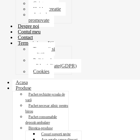
Caiete
Hobby creatie
Articole
promovate
Despre noi
Contul meu
Contact
Termeni si conditii
Termenii si
conditiile
Politica de
confidentialitate(GDPR)
Cookies
Acasa
Produse
Pachet rechizite școala de
vară
Pachet necesar zilnic pentru
birou
Pachet consumabile
depozit-ambalare
Birotica-produse
Cosuri suporti tavite
Ace agrafe capse clipsuri