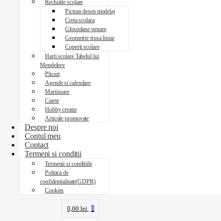
Rechizite scolare
Pictura desen modelaj
Creta scolara
Ghiozdane penare
Geometrie trusa liniar
Coperti scolare
Harti scolare Tabelul lui
Mendeleev
Plicuri
Agende si calendare
Martisoare
Caiete
Hobby creatie
Articole promovate
Despre noi
Contul meu
Contact
Termeni si conditii
Termenii si conditiile
Politica de
confidentialitate(GDPR)
Cookies
0,00
lei
0