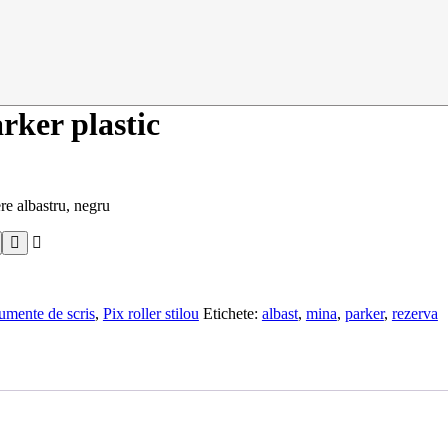
rker plastic
ere albastru, negru
rumente de scris
,
Pix roller stilou
Etichete:
albast
,
mina
,
parker
,
rezerva