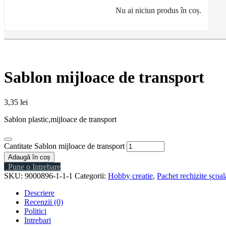
Nu ai niciun produs în coș.
Sablon mijloace de transport
3,35
lei
Sablon plastic,mijloace de transport
Cantitate Sablon mijloace de transport
Adaugă în coș
Pune o Intrebare
SKU:
9000896-1-1-1
Categorii:
Hobby creatie
,
Pachet rechizite școal
Descriere
Recenzii (0)
Politici
Intrebari