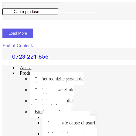
Load More
End of Content.
0723 221 856
Acasa
Produse
Pachet rechizite școala de
vară
Pachet necesar zilnic
pentru birou
Pachet consumabile
depozit-ambalare
Birotica-produse
Cosuri suporti tavite
Ace agrafe capse clipsuri
pioneze
Adeziv lipici corectoare