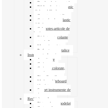
Banda adeziva-scotch
Biblioraft caiet mecanic
clipboard file dosare
Capsatoare metalice
Cutter foarfeca elastic
ghilotina magnet
Cub notes-articole de
hartie
Etichete autocolante
carton indigo
Mape si serviete
Perforatoare metalice
Instrumente de scris
Ascutitoare
Carioca
Creioane colorate,
mecanice
Pix roller stilou
Marker whiteboard
evidentiator
Suport instrumente de
scris
Rechizite scolare
Pictura desen modelaj
Creta scolara