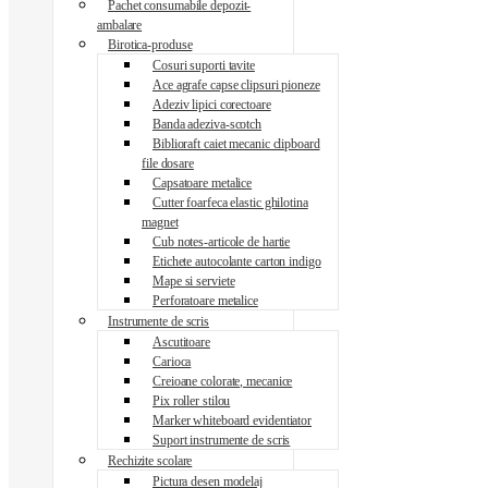
Pachet consumabile depozit-
ambalare
Birotica-produse
Cosuri suporti tavite
Ace agrafe capse clipsuri pioneze
Adeziv lipici corectoare
Banda adeziva-scotch
Biblioraft caiet mecanic clipboard
file dosare
Capsatoare metalice
Cutter foarfeca elastic ghilotina
magnet
Cub notes-articole de hartie
Etichete autocolante carton indigo
Mape si serviete
Perforatoare metalice
Instrumente de scris
Ascutitoare
Carioca
Creioane colorate, mecanice
Pix roller stilou
Marker whiteboard evidentiator
Suport instrumente de scris
Rechizite scolare
Pictura desen modelaj