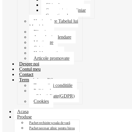
Ghiozdane penare
Geometrie trusa liniar
Coperti scolare
Harti scolare Tabelul lui
Mendeleev
Plicuri
Agende si calendare
Martisoare
Caiete
Hobby creatie
Articole promovate
Despre noi
Contul meu
Contact
Termeni si conditii
Termenii si conditiile
Politica de
confidentialitate(GDPR)
Cookies
Acasa
Produse
Pachet rechizite școala de vară
Pachet necesar zilnic pentru birou