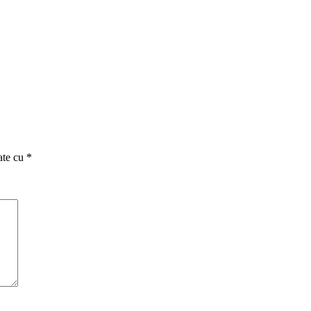
ate cu
*