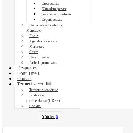
Creta scolara
Ghiozdane penare
Geometrie trusa liniar
Coperti scolare
Harti scolare Tabelul lui
Mendeleev
Plicuri
Agende si calendare
Martisoare
Caiete
Hobby creatie
Articole promovate
Despre noi
Contul meu
Contact
Termeni si conditii
Termenii si conditiile
Politica de
confidentialitate(GDPR)
Cookies
0,00
lei
0