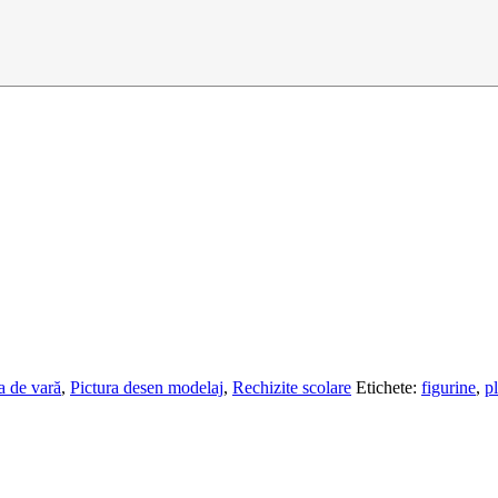
a de vară
,
Pictura desen modelaj
,
Rechizite scolare
Etichete:
figurine
,
pl