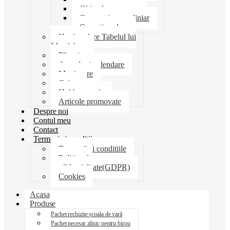
Ghiozdane penare
Geometrie trusa liniar
Coperti scolare
Harti scolare Tabelul lui
Mendeleev
Plicuri
Agende si calendare
Martisoare
Caiete
Hobby creatie
Articole promovate
Despre noi
Contul meu
Contact
Termeni si conditii
Termenii si conditiile
Politica de
confidentialitate(GDPR)
Cookies
Acasa
Produse
Pachet rechizite școala de vară
Pachet necesar zilnic pentru birou