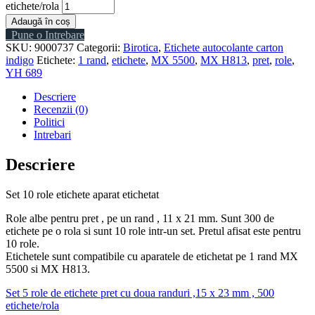
etichete/rola
Adaugă în coș
Pune o Intrebare
SKU:
9000737
Categorii:
Birotica
,
Etichete autocolante carton
indigo
Etichete:
1 rand
,
etichete
,
MX 5500
,
MX H813
,
pret
,
role
,
YH 689
Descriere
Recenzii (0)
Politici
Intrebari
Descriere
Set 10 role etichete aparat etichetat
Role albe pentru pret , pe un rand , 11 x 21 mm. Sunt 300 de
etichete pe o rola si sunt 10 role intr-un set. Pretul afisat este pentru
10 role.
Etichetele sunt compatibile cu aparatele de etichetat pe 1 rand MX
5500 si MX H813.
Set 5 role de etichete pret cu doua randuri ,15 x 23 mm , 500
etichete/rola