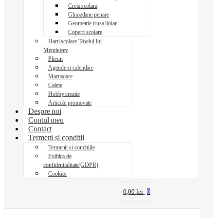
Creta scolara
Ghiozdane penare
Geometrie trusa liniar
Coperti scolare
Harti scolare Tabelul lui
Mendeleev
Plicuri
Agende si calendare
Martisoare
Caiete
Hobby creatie
Articole promovate
Despre noi
Contul meu
Contact
Termeni si conditii
Termenii si conditiile
Politica de
confidentialitate(GDPR)
Cookies
0,00
lei
0