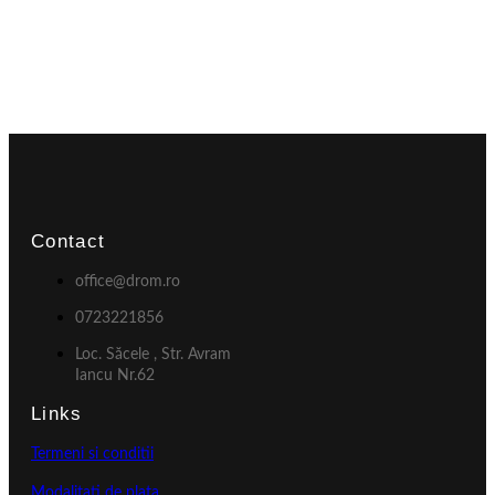
Contact
office@drom.ro
0723221856
Loc. Săcele , Str. Avram
Iancu Nr.62
Links
Termeni si conditii
Modalitati de plata