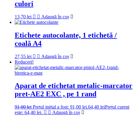
culori
13,70
lei
Adaugă în coș
Etichete autocolante, 1 etichetă /
coală A4
27,55
lei
Adaugă în coș
Reduceri!
Aparat de etichetat metalic-marcator
pret-AE2 EXC , pe 1 rand
91,00
lei
Prețul inițial a fost: 91,00 lei.
64,40
lei
Prețul curent
este: 64,40 lei.
Adaugă în coș