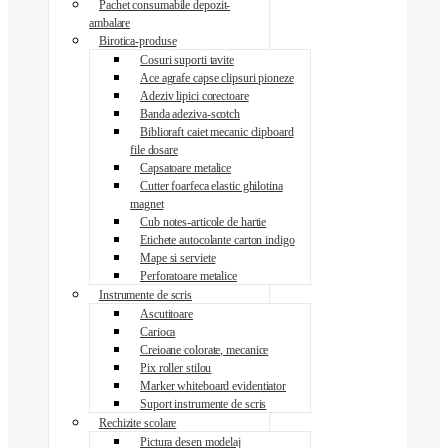
Pachet consumabile depozit-
ambalare
Birotica-produse
Cosuri suporti tavite
Ace agrafe capse clipsuri pioneze
Adeziv lipici corectoare
Banda adeziva-scotch
Biblioraft caiet mecanic clipboard
file dosare
Capsatoare metalice
Cutter foarfeca elastic ghilotina
magnet
Cub notes-articole de hartie
Etichete autocolante carton indigo
Mape si serviete
Perforatoare metalice
Instrumente de scris
Ascutitoare
Carioca
Creioane colorate, mecanice
Pix roller stilou
Marker whiteboard evidentiator
Suport instrumente de scris
Rechizite scolare
Pictura desen modelaj