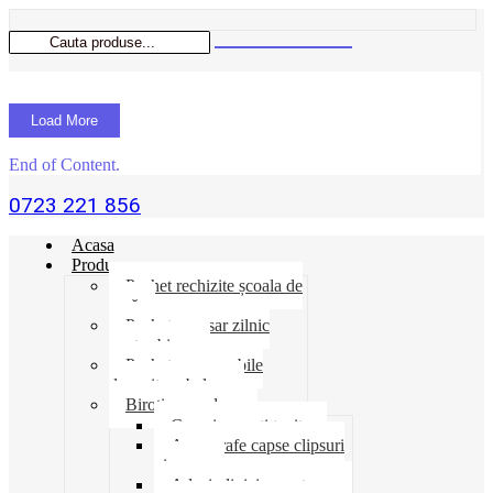
Load More
End of Content.
0723 221 856
Acasa
Produse
Pachet rechizite școala de
vară
Pachet necesar zilnic
pentru birou
Pachet consumabile
depozit-ambalare
Birotica-produse
Cosuri suporti tavite
Ace agrafe capse clipsuri
pioneze
Adeziv lipici corectoare