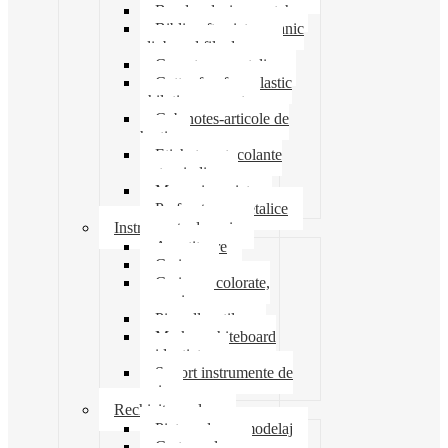
Banda adeziva-scotch
Biblioraft caiet mecanic
clipboard file dosare
Capsatoare metalice
Cutter foarfeca elastic
ghilotina magnet
Cub notes-articole de
hartie
Etichete autocolante
carton indigo
Mape si serviete
Perforatoare metalice
Instrumente de scris
Ascutitoare
Carioca
Creioane colorate,
mecanice
Pix roller stilou
Marker whiteboard
evidentiator
Suport instrumente de
scris
Rechizite scolare
Pictura desen modelaj
Creta scolara