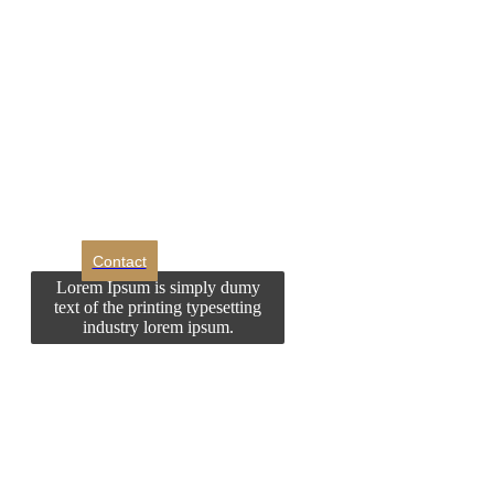
DROM
Doriti sa ne
contactati?
Contact
Lorem Ipsum is simply dumy
text of the printing typesetting
industry lorem ipsum.