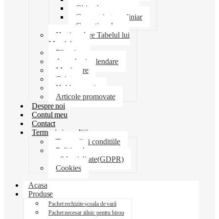
Ghiozdane penare
Geometrie trusa liniar
Coperti scolare
Harti scolare Tabelul lui
Mendeleev
Plicuri
Agende si calendare
Martisoare
Caiete
Hobby creatie
Articole promovate
Despre noi
Contul meu
Contact
Termeni si conditii
Termenii si conditiile
Politica de
confidentialitate(GDPR)
Cookies
Acasa
Produse
Pachet rechizite școala de vară
Pachet necesar zilnic pentru birou