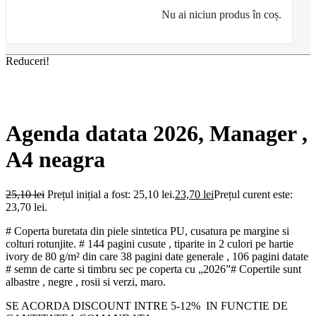
Nu ai niciun produs în coș.
Reduceri!
Agenda datata 2026, Manager ,
A4 neagra
25,10
lei
Prețul inițial a fost: 25,10 lei.
23,70
lei
Prețul curent este:
23,70 lei.
# Coperta buretata din piele sintetica PU, cusatura pe margine si
colturi rotunjite. # 144 pagini cusute , tiparite in 2 culori pe hartie
ivory de 80 g/m² din care 38 pagini date generale , 106 pagini datate
# semn de carte si timbru sec pe coperta cu „2026”# Copertile sunt
albastre , negre , rosii si verzi, maro.
SE ACORDA DISCOUNT INTRE 5-12% IN FUNCTIE DE