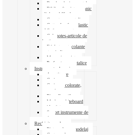
Banda adeziva-scotch
Biblioraft caiet mecanic
clipboard file dosare
Capsatoare metalice
Cutter foarfeca elastic
ghilotina magnet
Cub notes-articole de
hartie
Etichete autocolante
carton indigo
Mape si serviete
Perforatoare metalice
Instrumente de scris
Ascutitoare
Carioca
Creioane colorate,
mecanice
Pix roller stilou
Marker whiteboard
evidentiator
Suport instrumente de
scris
Rechizite scolare
Pictura desen modelaj
Creta scolara