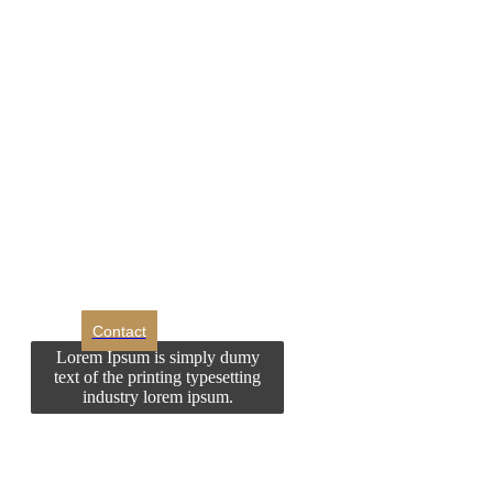
DROM
Doriti sa ne
contactati?
Contact
Lorem Ipsum is simply dumy
text of the printing typesetting
industry lorem ipsum.