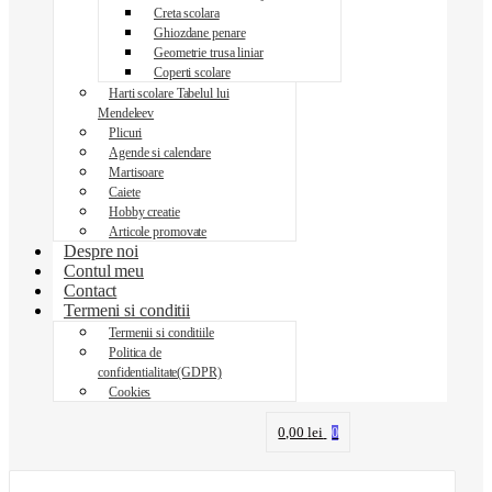
Creta scolara
Ghiozdane penare
Geometrie trusa liniar
Coperti scolare
Harti scolare Tabelul lui
Mendeleev
Plicuri
Agende si calendare
Martisoare
Caiete
Hobby creatie
Articole promovate
Despre noi
Contul meu
Contact
Termeni si conditii
Termenii si conditiile
Politica de
confidentialitate(GDPR)
Cookies
0,00
lei
0