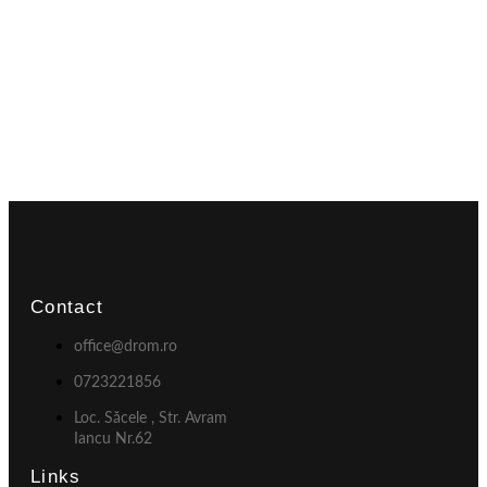
Contact
office@drom.ro
0723221856
Loc. Săcele , Str. Avram
Iancu Nr.62
Links