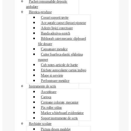
Pachet consumabile depozit-
ambalare
Birotica-produse
Cosuri suporti tavite
Ace agrafe capse clipsuri pioneze
Adeziv lipici corectoare
Banda adeziva-scotch
Biblioraft caiet mecanic clipboard
file dosare
Capsatoare metalice
Cutter foarfeca elastic ghilotina
magnet
Cub notes-articole de hartie
Etichete autocolante carton indigo
Mape si serviete
Perforatoare metalice
Instrumente de scris
Ascutitoare
Carioca
Creioane colorate, mecanice
Pix roller stilou
Marker whiteboard evidentiator
Suport instrumente de scris
Rechizite scolare
Pictura desen modelaj