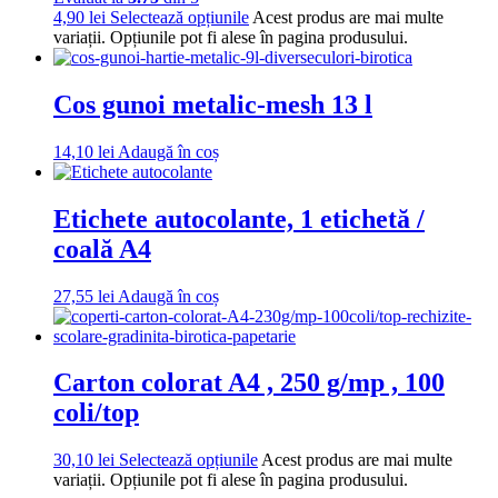
4,90
lei
Selectează opțiunile
Acest produs are mai multe
variații. Opțiunile pot fi alese în pagina produsului.
Cos gunoi metalic-mesh 13 l
14,10
lei
Adaugă în coș
Etichete autocolante, 1 etichetă /
coală A4
27,55
lei
Adaugă în coș
Carton colorat A4 , 250 g/mp , 100
coli/top
30,10
lei
Selectează opțiunile
Acest produs are mai multe
variații. Opțiunile pot fi alese în pagina produsului.