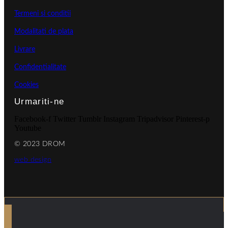
Termeni si conditii
Modalitati de plata
Livrare
Confidentialitate
Cookies
Urmariti-ne
Facebook-f
Twitter
Tumblr
Instagram
Tripadvisor
Pinterest-p
Youtube
© 2023 DROM
web design