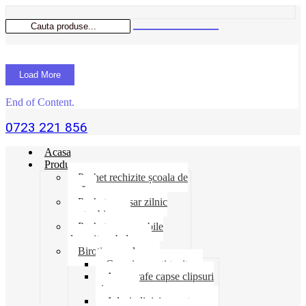
Load More
End of Content.
0723 221 856
Acasa
Produse
Pachet rechizite școala de
vară
Pachet necesar zilnic
pentru birou
Pachet consumabile
depozit-ambalare
Birotica-produse
Cosuri suporti tavite
Ace agrafe capse clipsuri
pioneze
Adeziv lipici corectoare