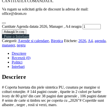
CANTITATEA COMANDATA.
Va rugam sa solicitati grila de discount la adresa de mail:
office@drom.ro
Cantitate Agenda datata 2026, Manager , A4 neagra
Adaugă în coș
Pune o Intrebare
Categorii:
Agende si calendare
,
Birotica
Etichete:
2026
,
A4
,
agenda
,
manager
,
negru
Descriere
Recenzii (0)
Politici
Intrebari
Descriere
# Coperta buretata din piele sintetica PU, cusatura pe margine si
colturi rotunjite. # 144 pagini cusute , tiparite in 2 culori pe hartie
ivory de 80 g/m² din care 38 pagini date generale , 106 pagini datate
# semn de carte si timbru sec pe coperta cu „2026”# Copertile sunt
albastre , negre , rosii si verzi, maro.