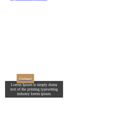
DROM
Doriti sa ne
contactati?
Contact
Lorem Ipsum is simply dumy
text of the printing typesetting
industry lorem ipsum.