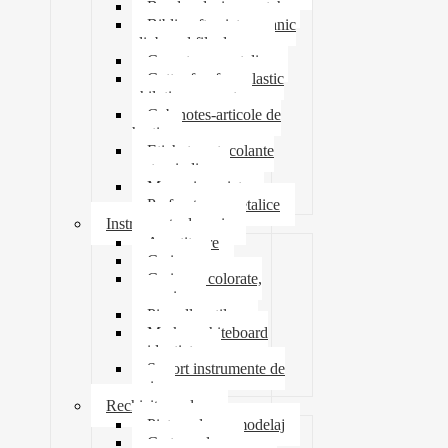
Banda adeziva-scotch
Biblioraft caiet mecanic
clipboard file dosare
Capsatoare metalice
Cutter foarfeca elastic
ghilotina magnet
Cub notes-articole de
hartie
Etichete autocolante
carton indigo
Mape si serviete
Perforatoare metalice
Instrumente de scris
Ascutitoare
Carioca
Creioane colorate,
mecanice
Pix roller stilou
Marker whiteboard
evidentiator
Suport instrumente de
scris
Rechizite scolare
Pictura desen modelaj
Creta scolara