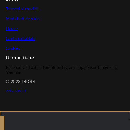
Termeni si conditii
Modalitati de plata
Livrare
Confidentialitate
Cookies
Urmariti-ne
Facebook-f
Twitter
Tumblr
Instagram
Tripadvisor
Pinterest-p
Youtube
© 2023 DROM
web design