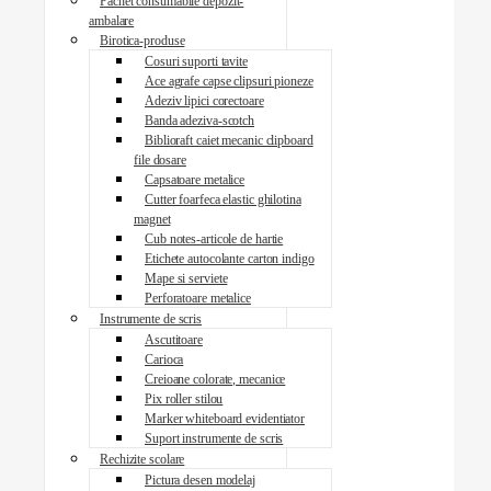
Pachet consumabile depozit-
ambalare
Birotica-produse
Cosuri suporti tavite
Ace agrafe capse clipsuri pioneze
Adeziv lipici corectoare
Banda adeziva-scotch
Biblioraft caiet mecanic clipboard
file dosare
Capsatoare metalice
Cutter foarfeca elastic ghilotina
magnet
Cub notes-articole de hartie
Etichete autocolante carton indigo
Mape si serviete
Perforatoare metalice
Instrumente de scris
Ascutitoare
Carioca
Creioane colorate, mecanice
Pix roller stilou
Marker whiteboard evidentiator
Suport instrumente de scris
Rechizite scolare
Pictura desen modelaj