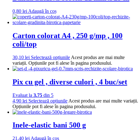
0,80
lei
Adaugă în coș
Carton colorat A4 , 250 g/mp , 100
coli/top
30,10
lei
Selectează opțiunile
Acest produs are mai multe
variații. Opțiunile pot fi alese în pagina produsului.
Pix cu gel , diverse culori , 4 buc/set
Evaluat la
3.75
din 5
4,90
lei
Selectează opțiunile
Acest produs are mai multe variații.
Opțiunile pot fi alese în pagina produsului.
Inele-elastic bani 500 g
21,40
lei
Adaugă în coș