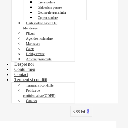
Creta scolara
Ghiozdane penare
Geometrie trusa liniar
Coperti scolare
Harti scolare Tabelul lui
Mendeleev
Plicuri
Agende si calendare
Martisoare
Caiete
Hobby creatie
Articole promovate
Despre noi
Contul meu
Contact
Termeni si conditii
Termenii si conditiile
Politica de
confidentialitate(GDPR)
Cookies
0,00
lei
0