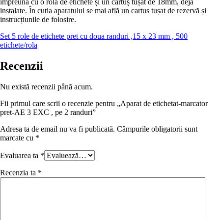
împreună cu o rolă de etichete și un cartuș tușat de 18mm, deja
instalate. În cutia aparatului se mai află un cartus tușat de rezervă și
instrucțiunile de folosire.
Set 5 role de etichete pret cu doua randuri ,15 x 23 mm , 500
etichete/rola
Recenzii
Nu există recenzii până acum.
Fii primul care scrii o recenzie pentru „Aparat de etichetat-marcator
pret-AE 3 EXC , pe 2 randuri”
Adresa ta de email nu va fi publicată.
Câmpurile obligatorii sunt
marcate cu
*
Evaluarea ta
*
Recenzia ta
*