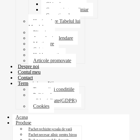
Ghiozdane penare
Geometrie trusa liniar
Coperti scolare
Harti scolare Tabelul lui
Mendeleev
Plicuri
Agende si calendare
Martisoare
Caiete
Hobby creatie
Articole promovate
Despre noi
Contul meu
Contact
Termeni si conditii
Termenii si conditiile
Politica de
confidentialitate(GDPR)
Cookies
Acasa
Produse
Pachet rechizite școala de vară
Pachet necesar zilnic pentru birou