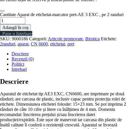
Cantitate Aparat de etichetat-marcator pret-AE 3 EXC , pe 2 randuri
Adaugă în coș
Pune o Intrebare
SKU:
9000186
Categorii:
Articole promovate
,
Birotica
Etichete:
2randuri
,
aparat
,
CN 6600
,
etichetat
,
pret
Descriere
Recenzii (0)
Politici
Intrebari
Descriere
Aparatul de etichetat tip AE3 EXC, CN6600, are imprimare pe două
rânduri; are carcasa de plastic, inclusiv capac pentru protecția rolei de
etichete. Dimensiunea etichetei folosite: 15×23 mm. Se pot imprima 2
rânduri de câte 10 cifre și litere cu înâlțimea de 4 mm. Domeniu
recomandat: înscrierea prețului și/sau înscrierea datei
producției/expirării. Este ușor de manevrat iar carcasa din plastic de
înaltâ calitate îi conferă o rezistență crescută. Aparatul se livrează