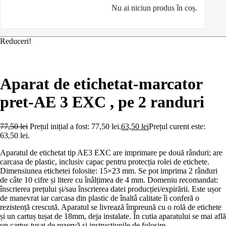
Nu ai niciun produs în coș.
Reduceri!
Aparat de etichetat-marcator
pret-AE 3 EXC , pe 2 randuri
77,50
lei
Prețul inițial a fost: 77,50 lei.
63,50
lei
Prețul curent este:
63,50 lei.
Aparatul de etichetat tip AE3 EXC are imprimare pe două rânduri; are
carcasa de plastic, inclusiv capac pentru protecția rolei de etichete.
Dimensiunea etichetei folosite: 15×23 mm. Se pot imprima 2 rânduri
de câte 10 cifre și litere cu înâlțimea de 4 mm. Domeniu recomandat:
înscrierea prețului și/sau înscrierea datei producției/expirării. Este ușor
de manevrat iar carcasa din plastic de înaltâ calitate îi conferă o
rezistență crescută. Aparatul se livrează împreună cu o rolă de etichete
și un cartuș tușat de 18mm, deja instalate. În cutia aparatului se mai află
un cartus tușat de rezervă și instrucțiunile de folosire .