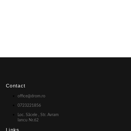
Contact
office@drom.ro
0723221856
Loc. Săcele , Str. Avram
Iancu Nr.62
Links