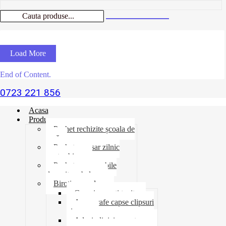
Load More
End of Content.
0723 221 856
Acasa
Produse
Pachet rechizite școala de
vară
Pachet necesar zilnic
pentru birou
Pachet consumabile
depozit-ambalare
Birotica-produse
Cosuri suporti tavite
Ace agrafe capse clipsuri
pioneze
Adeziv lipici corectoare