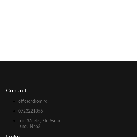
Contact
office@drom.ro
0723221856
Loc. Săcele , Str. Avram
Iancu Nr.62
Links