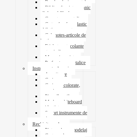
Banda adeziva-scotch
Biblioraft caiet mecanic
clipboard file dosare
Capsatoare metalice
Cutter foarfeca elastic
ghilotina magnet
Cub notes-articole de
hartie
Etichete autocolante
carton indigo
Mape si serviete
Perforatoare metalice
Instrumente de scris
Ascutitoare
Carioca
Creioane colorate,
mecanice
Pix roller stilou
Marker whiteboard
evidentiator
Suport instrumente de
scris
Rechizite scolare
Pictura desen modelaj
Creta scolara