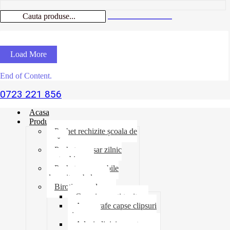
Load More
End of Content.
0723 221 856
Acasa
Produse
Pachet rechizite școala de
vară
Pachet necesar zilnic
pentru birou
Pachet consumabile
depozit-ambalare
Birotica-produse
Cosuri suporti tavite
Ace agrafe capse clipsuri
pioneze
Adeziv lipici corectoare