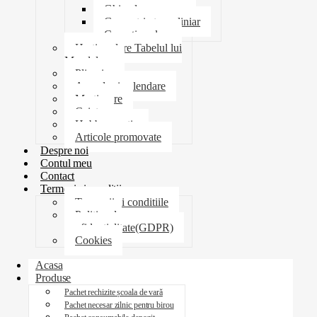
Ghiozdane penare
Geometrie trusa liniar
Coperti scolare
Harti scolare Tabelul lui
Mendeleev
Plicuri
Agende si calendare
Martisoare
Caiete
Hobby creatie
Articole promovate
Despre noi
Contul meu
Contact
Termeni si conditii
Termenii si conditiile
Politica de
confidentialitate(GDPR)
Cookies
Acasa
Produse
Pachet rechizite școala de vară
Pachet necesar zilnic pentru birou