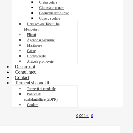
Creta scolara
Ghiozdane penare
Geometrie trusa liniar
Coperti scolare
Harti scolare Tabelul lui
Mendeleev
Plicuri
Agende si calendare
Martisoare
Caiete
Hobby creatie
Articole promovate
Despre noi
Contul meu
Contact
Termeni si conditii
Termenii si conditiile
Politica de
confidentialitate(GDPR)
Cookies
0,00
lei
0