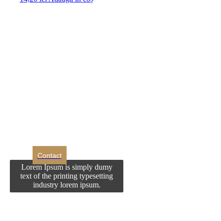
DROM
Doriti sa ne
contactati?
Contact
Lorem Ipsum is simply dumy
text of the printing typesetting
industry lorem ipsum.