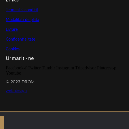
Termeni si conditii
Modalitati de plata
Livrare
Confidentialitate
Cookies
Urmariti-ne
Facebook-f
Twitter
Tumblr
Instagram
Tripadvisor
Pinterest-p
Youtube
© 2023 DROM
web design