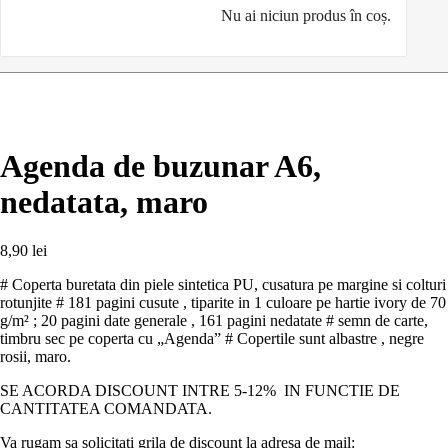
Nu ai niciun produs în coș.
Agenda de buzunar A6,
nedatata, maro
8,90
lei
# Coperta buretata din piele sintetica PU, cusatura pe margine si colturi
rotunjite # 181 pagini cusute , tiparite in 1 culoare pe hartie ivory de 70
g/m² ; 20 pagini date generale , 161 pagini nedatate # semn de carte,
timbru sec pe coperta cu „Agenda” # Copertile sunt albastre , negre
rosii, maro.
SE ACORDA DISCOUNT INTRE 5-12% IN FUNCTIE DE
CANTITATEA COMANDATA.
Va rugam sa solicitati grila de discount la adresa de mail: