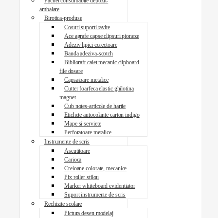
Pachet consumabile depozit-
ambalare
Birotica-produse
Cosuri suporti tavite
Ace agrafe capse clipsuri pioneze
Adeziv lipici corectoare
Banda adeziva-scotch
Biblioraft caiet mecanic clipboard
file dosare
Capsatoare metalice
Cutter foarfeca elastic ghilotina
magnet
Cub notes-articole de hartie
Etichete autocolante carton indigo
Mape si serviete
Perforatoare metalice
Instrumente de scris
Ascutitoare
Carioca
Creioane colorate, mecanice
Pix roller stilou
Marker whiteboard evidentiator
Suport instrumente de scris
Rechizite scolare
Pictura desen modelaj