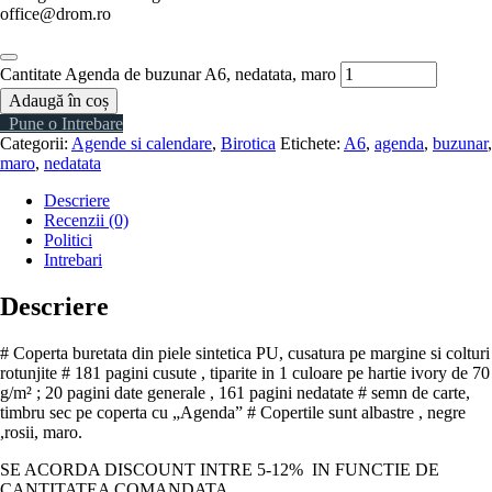
office@drom.ro
Cantitate Agenda de buzunar A6, nedatata, maro
Adaugă în coș
Pune o Intrebare
Categorii:
Agende si calendare
,
Birotica
Etichete:
A6
,
agenda
,
buzunar
,
maro
,
nedatata
Descriere
Recenzii (0)
Politici
Intrebari
Descriere
# Coperta buretata din piele sintetica PU, cusatura pe margine si colturi
rotunjite # 181 pagini cusute , tiparite in 1 culoare pe hartie ivory de 70
g/m² ; 20 pagini date generale , 161 pagini nedatate # semn de carte,
timbru sec pe coperta cu „Agenda” # Copertile sunt albastre , negre
,rosii, maro.
SE ACORDA DISCOUNT INTRE 5-12% IN FUNCTIE DE
CANTITATEA COMANDATA.