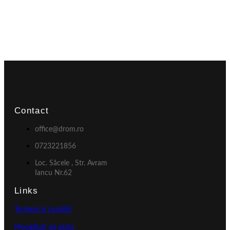
Contact
office@drom.ro
0723221856
Loc. Săcele , Str. Avram
Iancu Nr.62
Links
Termeni si conditii
Modalitati de plata