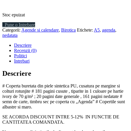
Stoc epuizat
Pune o Intrebare
Categorii:
Agende si calendare
,
Birotica
Etichete:
A5
,
agenda
,
nedatata
Descriere
Recenzii (0)
Politici
Intrebari
Descriere
# Coperta buretata din piele sintetica PU, cusatura pe margine si
colturi rotunjite # 181 pagini cusute , tiparite in 1 culoare pe hartie
ivory de 70 g/m² ; 20 pagini date generale , 161 pagini nedatate #
semn de carte, timbru sec pe coperta cu „Agenda” # Copertile sunt
albastre si maro.
SE ACORDA DISCOUNT INTRE 5-12% IN FUNCTIE DE
CANTITATEA COMANDATA.