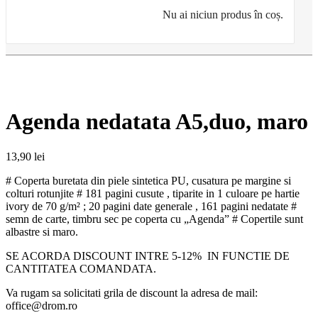
Nu ai niciun produs în coș.
Agenda nedatata A5,duo, maro
13,90
lei
# Coperta buretata din piele sintetica PU, cusatura pe margine si
colturi rotunjite # 181 pagini cusute , tiparite in 1 culoare pe hartie
ivory de 70 g/m² ; 20 pagini date generale , 161 pagini nedatate #
semn de carte, timbru sec pe coperta cu „Agenda” # Copertile sunt
albastre si maro.
SE ACORDA DISCOUNT INTRE 5-12% IN FUNCTIE DE
CANTITATEA COMANDATA.
Va rugam sa solicitati grila de discount la adresa de mail:
office@drom.ro