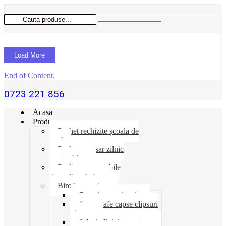
Load More
End of Content.
0723 221 856
Acasa
Produse
Pachet rechizite școala de
vară
Pachet necesar zilnic
pentru birou
Pachet consumabile
depozit-ambalare
Birotica-produse
Cosuri suporti tavite
Ace agrafe capse clipsuri
pioneze
Adeziv lipici corectoare