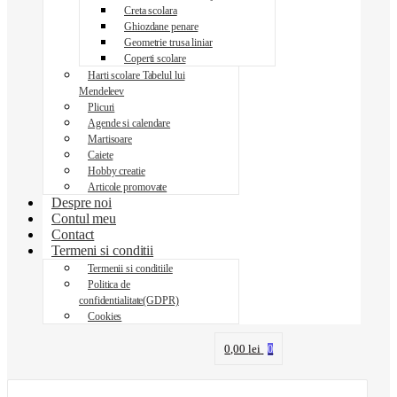
Creta scolara
Ghiozdane penare
Geometrie trusa liniar
Coperti scolare
Harti scolare Tabelul lui
Mendeleev
Plicuri
Agende si calendare
Martisoare
Caiete
Hobby creatie
Articole promovate
Despre noi
Contul meu
Contact
Termeni si conditii
Termenii si conditiile
Politica de
confidentialitate(GDPR)
Cookies
0,00
lei
0