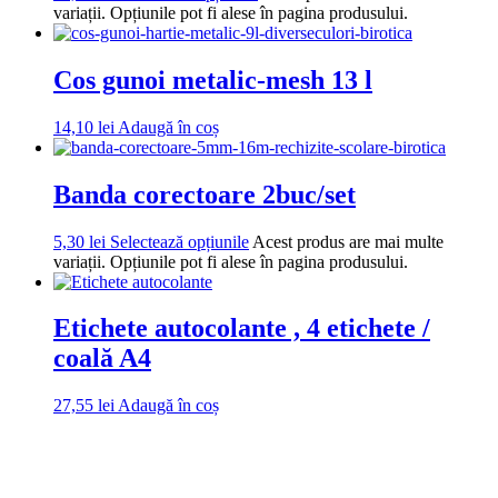
variații. Opțiunile pot fi alese în pagina produsului.
Cos gunoi metalic-mesh 13 l
14,10
lei
Adaugă în coș
Banda corectoare 2buc/set
5,30
lei
Selectează opțiunile
Acest produs are mai multe
variații. Opțiunile pot fi alese în pagina produsului.
Etichete autocolante , 4 etichete /
coală A4
27,55
lei
Adaugă în coș