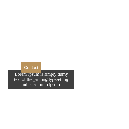
DROM
Doriti sa ne
contactati?
Contact
Lorem Ipsum is simply dumy
text of the printing typesetting
industry lorem ipsum.