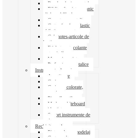
Banda adeziva-scotch
Biblioraft caiet mecanic
clipboard file dosare
Capsatoare metalice
Cutter foarfeca elastic
ghilotina magnet
Cub notes-articole de
hartie
Etichete autocolante
carton indigo
Mape si serviete
Perforatoare metalice
Instrumente de scris
Ascutitoare
Carioca
Creioane colorate,
mecanice
Pix roller stilou
Marker whiteboard
evidentiator
Suport instrumente de
scris
Rechizite scolare
Pictura desen modelaj
Creta scolara