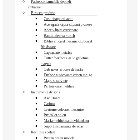
Pachet consumabile depozit-
ambalare
Birotica-produse
Cosuri suporti tavite
Ace agrafe capse clipsuri pioneze
Adeziv lipici corectoare
Banda adeziva-scotch
Biblioraft caiet mecanic clipboard
file dosare
Capsatoare metalice
Cutter foarfeca elastic ghilotina
magnet
Cub notes-articole de hartie
Etichete autocolante carton indigo
Mape si serviete
Perforatoare metalice
Instrumente de scris
Ascutitoare
Carioca
Creioane colorate, mecanice
Pix roller stilou
Marker whiteboard evidentiator
Suport instrumente de scris
Rechizite scolare
Pictura desen modelaj