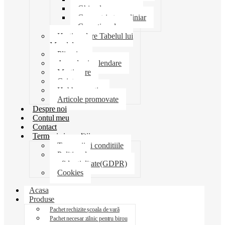
Ghiozdane penare
Geometrie trusa liniar
Coperti scolare
Harti scolare Tabelul lui
Mendeleev
Plicuri
Agende si calendare
Martisoare
Caiete
Hobby creatie
Articole promovate
Despre noi
Contul meu
Contact
Termeni si conditii
Termenii si conditiile
Politica de
confidentialitate(GDPR)
Cookies
Acasa
Produse
Pachet rechizite școala de vară
Pachet necesar zilnic pentru birou