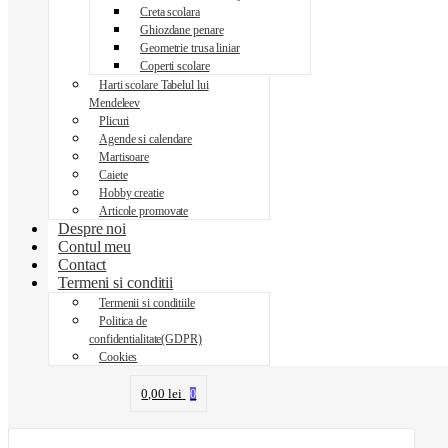
Creta scolara
Ghiozdane penare
Geometrie trusa liniar
Coperti scolare
Harti scolare Tabelul lui
Mendeleev
Plicuri
Agende si calendare
Martisoare
Caiete
Hobby creatie
Articole promovate
Despre noi
Contul meu
Contact
Termeni si conditii
Termenii si conditiile
Politica de
confidentialitate(GDPR)
Cookies
0,00
lei
0