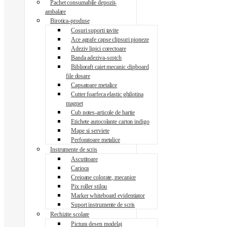
Pachet consumabile depozit-
ambalare
Birotica-produse
Cosuri suporti tavite
Ace agrafe capse clipsuri pioneze
Adeziv lipici corectoare
Banda adeziva-scotch
Biblioraft caiet mecanic clipboard
file dosare
Capsatoare metalice
Cutter foarfeca elastic ghilotina
magnet
Cub notes-articole de hartie
Etichete autocolante carton indigo
Mape si serviete
Perforatoare metalice
Instrumente de scris
Ascutitoare
Carioca
Creioane colorate, mecanice
Pix roller stilou
Marker whiteboard evidentiator
Suport instrumente de scris
Rechizite scolare
Pictura desen modelaj