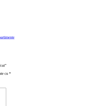
partimente
/cut”
ate cu
*