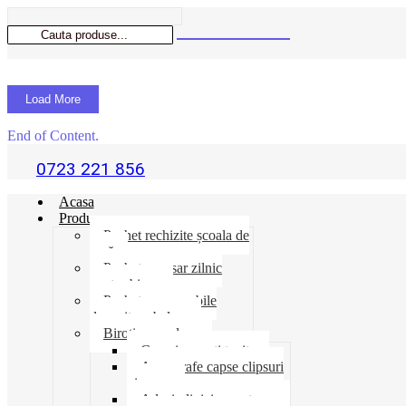
Load More
End of Content.
0723 221 856
Acasa
Produse
Pachet rechizite școala de
vară
Pachet necesar zilnic
pentru birou
Pachet consumabile
depozit-ambalare
Birotica-produse
Cosuri suporti tavite
Ace agrafe capse clipsuri
pioneze
Adeziv lipici corectoare