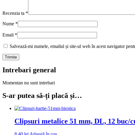
Recenzia ta
*
Nume
*
Email
*
Salvează-mi numele, emailul și site-ul web în acest navigator pent
Intrebari general
Momentan nu sunt intrebari
S-ar putea să-ți placă și…
Clipsuri metalice 51 mm, DL, 12 buc/c
8,40
lei
Adaugă în coș