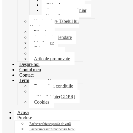
Ghiozdane penare
Geometrie trusa liniar
Coperti scolare
Harti scolare Tabelul lui
Mendeleev
Plicuri
Agende si calendare
Martisoare
Caiete
Hobby creatie
Articole promovate
Despre noi
Contul meu
Contact
Termeni si conditii
Termenii si conditiile
Politica de
confidentialitate(GDPR)
Cookies
Acasa
Produse
Pachet rechizite școala de vară
Pachet necesar zilnic pentru birou