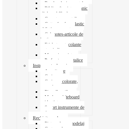
Banda adeziva-scotch
Biblioraft caiet mecanic
clipboard file dosare
Capsatoare metalice
Cutter foarfeca elastic
ghilotina magnet
Cub notes-articole de
hartie
Etichete autocolante
carton indigo
Mape si serviete
Perforatoare metalice
Instrumente de scris
Ascutitoare
Carioca
Creioane colorate,
mecanice
Pix roller stilou
Marker whiteboard
evidentiator
Suport instrumente de
scris
Rechizite scolare
Pictura desen modelaj
Creta scolara