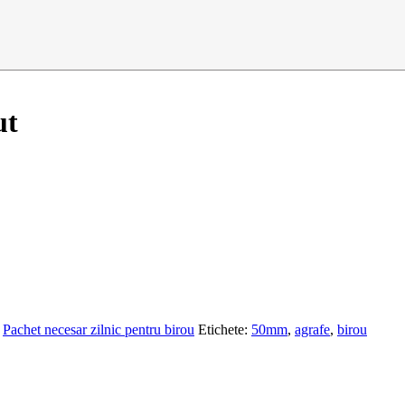
ut
,
Pachet necesar zilnic pentru birou
Etichete:
50mm
,
agrafe
,
birou