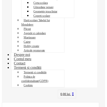
Creta scolara
Ghiozdane penare
Geometrie trusa liniar
Coperti scolare
Harti scolare Tabelul lui
Mendeleev
Plicuri
Agende si calendare
Martisoare
Caiete
Hobby creatie
Articole promovate
Despre noi
Contul meu
Contact
Termeni si conditii
Termenii si conditiile
Politica de
confidentialitate(GDPR)
Cookies
0,00
lei
0