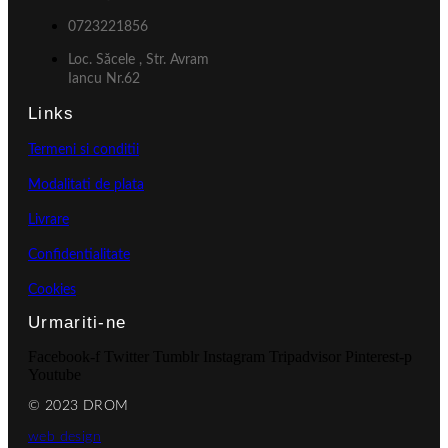
0723221856
Loc. Săcele , Str. Avram
Iancu Nr.62
Links
Termeni si conditii
Modalitati de plata
Livrare
Confidentialitate
Cookies
Urmariti-ne
Facebook-f
Twitter
Tumblr
Instagram
Tripadvisor
Pinterest-p
Youtube
© 2023 DROM
web design