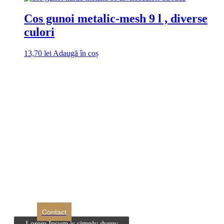
Cos gunoi metalic-mesh 9 l , diverse
culori
13,70
lei
Adaugă în coș
DROM
Doriti sa ne
contactati?
Contact
Lorem Ipsum is simply dumy