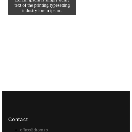
text of the printing typesetting
industry lorem ipsum.
Contact
office@drom.ro