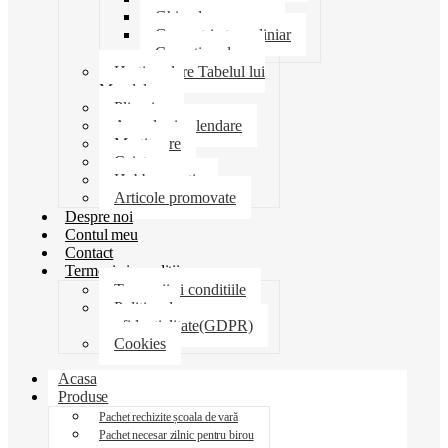
Ghiozdane penare
Geometrie trusa liniar
Coperti scolare
Harti scolare Tabelul lui
Mendeleev
Plicuri
Agende si calendare
Martisoare
Caiete
Hobby creatie
Articole promovate
Despre noi
Contul meu
Contact
Termeni si conditii
Termenii si conditiile
Politica de
confidentialitate(GDPR)
Cookies
Acasa
Produse
Pachet rechizite școala de vară
Pachet necesar zilnic pentru birou