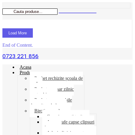
Load More
End of Content.
0723 221 856
Acasa
Produse
Pachet rechizite școala de
vară
Pachet necesar zilnic
pentru birou
Pachet consumabile
depozit-ambalare
Birotica-produse
Cosuri suporti tavite
Ace agrafe capse clipsuri
pioneze
Adeziv lipici corectoare