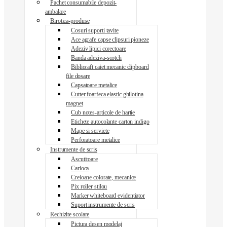
Pachet consumabile depozit-
ambalare
Birotica-produse
Cosuri suporti tavite
Ace agrafe capse clipsuri pioneze
Adeziv lipici corectoare
Banda adeziva-scotch
Biblioraft caiet mecanic clipboard
file dosare
Capsatoare metalice
Cutter foarfeca elastic ghilotina
magnet
Cub notes-articole de hartie
Etichete autocolante carton indigo
Mape si serviete
Perforatoare metalice
Instrumente de scris
Ascutitoare
Carioca
Creioane colorate, mecanice
Pix roller stilou
Marker whiteboard evidentiator
Suport instrumente de scris
Rechizite scolare
Pictura desen modelaj