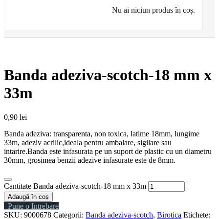
Nu ai niciun produs în coș.
Banda adeziva-scotch-18 mm x
33m
0,90
lei
Banda adeziva: transparenta, non toxica, latime 18mm, lungime
33m, adeziv acrilic,ideala pentru ambalare, sigilare sau
intarire.Banda este infasurata pe un suport de plastic cu un diametru
30mm, grosimea benzii adezive infasurate este de 8mm.
Cantitate Banda adeziva-scotch-18 mm x 33m
Adaugă în coș
Pune o Intrebare
SKU:
9000678
Categorii:
Banda adeziva-scotch
,
Birotica
Etichete: