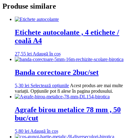
Produse similare
Etichete autocolante , 4 etichete /
coală A4
27,55
lei
Adaugă în coș
Banda corectoare 2buc/set
5,30
lei
Selectează opțiunile
Acest produs are mai multe
variații. Opțiunile pot fi alese în pagina produsului.
Agrafe birou metalice 78 mm , 50
buc/cut
5,80
lei
Adaugă în coș