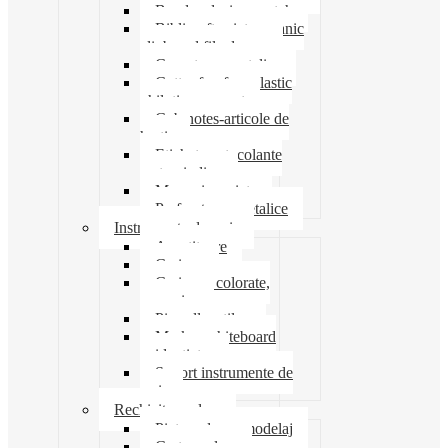
Banda adeziva-scotch
Biblioraft caiet mecanic
clipboard file dosare
Capsatoare metalice
Cutter foarfeca elastic
ghilotina magnet
Cub notes-articole de
hartie
Etichete autocolante
carton indigo
Mape si serviete
Perforatoare metalice
Instrumente de scris
Ascutitoare
Carioca
Creioane colorate,
mecanice
Pix roller stilou
Marker whiteboard
evidentiator
Suport instrumente de
scris
Rechizite scolare
Pictura desen modelaj
Creta scolara