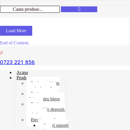
Load More
End of Content.
0723 221 856
Acasa
Produse
Pachet rechizite
școala de vară
Pachet necesar
zilnic pentru birou
Pachet
consumabile depozit-
ambalare
Birotica-produse
Cosuri suporti