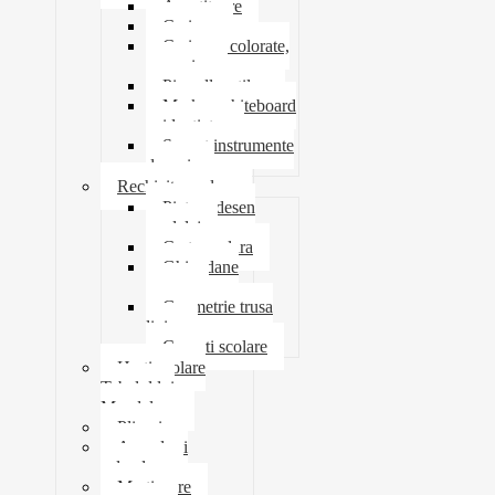
Ascutitoare
Carioca
Creioane colorate,
mecanice
Pix roller stilou
Marker whiteboard
evidentiator
Suport instrumente
de scris
Rechizite scolare
Pictura desen
modelaj
Creta scolara
Ghiozdane
penare
Geometrie trusa
liniar
Coperti scolare
Harti scolare
Tabelul lui
Mendeleev
Plicuri
Agende si
calendare
Martisoare