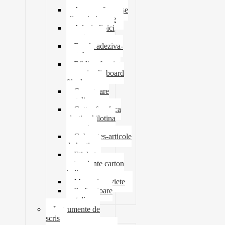
tavite
Ace agrafe capse
clipsuri pioneze
Adeziv lipici
corectoare
Banda adeziva-
scotch
Biblioraft caiet
mecanic clipboard
file dosare
Capsatoare
metalice
Cutter foarfeca
elastic ghilotina
magnet
Cub notes-articole
de hartie
Etichete
autocolante carton
indigo
Mape si serviete
Perforatoare
metalice
Instrumente de
scris