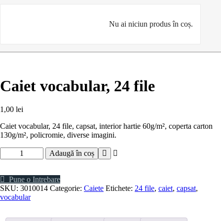
Nu ai niciun produs în coș.
Caiet vocabular, 24 file
1,00
lei
Caiet vocabular, 24 file, capsat, interior hartie 60g/m², coperta carton
130g/m², policromie, diverse imagini.
Cantitate
Adaugă în coș
Caiet
vocabular,
24
Pune o Intrebare
file
SKU:
3010014
Categorie:
Caiete
Etichete:
24 file
,
caiet
,
capsat
,
vocabular