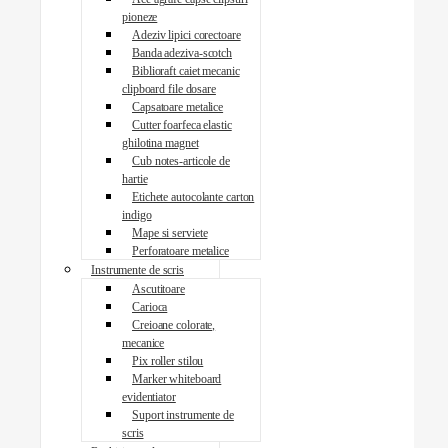
pioneze
Adeziv lipici corectoare
Banda adeziva-scotch
Biblioraft caiet mecanic
clipboard file dosare
Capsatoare metalice
Cutter foarfeca elastic
ghilotina magnet
Cub notes-articole de
hartie
Etichete autocolante carton
indigo
Mape si serviete
Perforatoare metalice
Instrumente de scris
Ascutitoare
Carioca
Creioane colorate,
mecanice
Pix roller stilou
Marker whiteboard
evidentiator
Suport instrumente de
scris