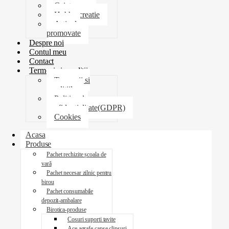
Caiete
Hobby creatie
Articole
promovate
Despre noi
Contul meu
Contact
Termeni si conditii
Termenii si
conditiile
Politica de
confidentialitate(GDPR)
Cookies
Acasa
Produse
Pachet rechizite școala de
vară
Pachet necesar zilnic pentru
birou
Pachet consumabile
depozit-ambalare
Birotica-produse
Cosuri suporti tavite
Ace agrafe capse clipsuri