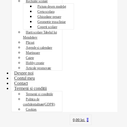
Rechizite scolare
Pictura desen modelaj
Creta scolara
Ghiozdane penare
Geometrie trusa liniar
Coperti scolare
Harti scolare Tabelul lui
Mendeleev
Plicuri
Agende si calendare
Martisoare
Caiete
Hobby creatie
Articole promovate
Despre noi
Contul meu
Contact
Termeni si conditii
Termenii si conditiile
Politica de
confidentialitate(GDPR)
Cookies
0,00
lei
0