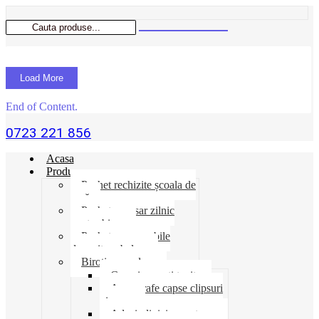
Load More
End of Content.
0723 221 856
Acasa
Produse
Pachet rechizite școala de
vară
Pachet necesar zilnic
pentru birou
Pachet consumabile
depozit-ambalare
Birotica-produse
Cosuri suporti tavite
Ace agrafe capse clipsuri
pioneze
Adeziv lipici corectoare