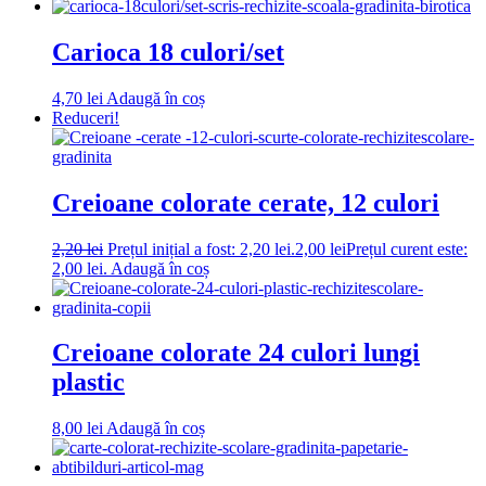
Carioca 18 culori/set
4,70
lei
Adaugă în coș
Reduceri!
Creioane colorate cerate, 12 culori
2,20
lei
Prețul inițial a fost: 2,20 lei.
2,00
lei
Prețul curent este:
2,00 lei.
Adaugă în coș
Creioane colorate 24 culori lungi
plastic
8,00
lei
Adaugă în coș