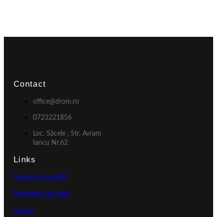
Contact
office@drom.ro
0723221856
Loc. Săcele , Str. Avram
Iancu Nr.62
Links
Termeni si conditii
Modalitati de plata
Livrare