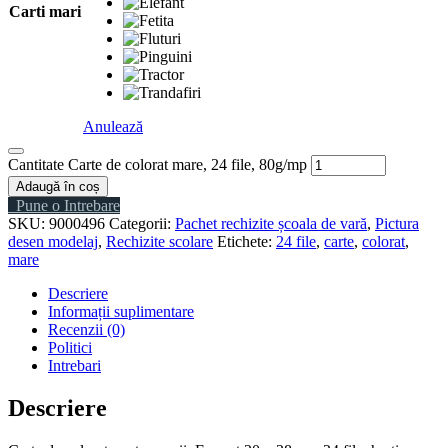
Carti mari
Anulează
Cantitate Carte de colorat mare, 24 file, 80g/mp
Adaugă în coș
Pune o Intrebare
SKU:
9000496
Categorii:
Pachet rechizite școala de vară
,
Pictura
desen modelaj
,
Rechizite scolare
Etichete:
24 file
,
carte
,
colorat
,
mare
Descriere
Informații suplimentare
Recenzii (0)
Politici
Intrebari
Descriere