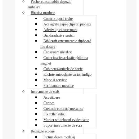
Pachet consumabile depozit-
ambalare
Birotica-produse
Cosuri suporti tavite
Ace agrafe capse clipsuri pioneze
Adeziv lipici corectoare
Banda adeziva-scotch
Biblioraft caiet mecanic clipboard
file dosare
Capsatoare metalice
Cutter foarfeca elastic ghilotina
magnet
Cub notes-articole de hartie
Etichete autocolante carton indigo
Mape si serviete
Perforatoare metalice
Instrumente de scris
Ascutitoare
Carioca
Creioane colorate, mecanice
Pix roller stilou
Marker whiteboard evidentiator
Suport instrumente de scris
Rechizite scolare
Pictura desen modelaj