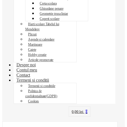
Creta scolara
Ghiozdane penare
Geometrie trusa liniar
Coperti scolare
Harti scolare Tabelul lui
Mendeleev
Plicuri
Agende si calendare
Martisoare
Caiete
Hobby creatie
Articole promovate
Despre noi
Contul meu
Contact
Termeni si conditii
Termenii si conditiile
Politica de
confidentialitate(GDPR)
Cookies
0,00
lei
0