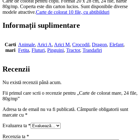
Carte de colorat pentru copii. Format 20 x 28 cm, 24 file, hartie
80g/mp. Coperta este din carton lucios. Sunt disponibile diverse
modele atractive.
Carte de colorat 10 file, cu abtibilduri
Informații suplimentare
Carti
Animale
,
Arici A
,
Arici M
,
Crocodil
,
Dragon
,
Elefant
,
mari
Fetita
,
Fluturi
,
Pinguini
,
Tractor
,
Trandafiri
Recenzii
Nu există recenzii până acum.
Fii primul care scrii o recenzie pentru „Carte de colorat mare, 24 file,
80g/mp”
Adresa ta de email nu va fi publicată.
Câmpurile obligatorii sunt
marcate cu
*
Evaluarea ta
*
Recenzia ta
*