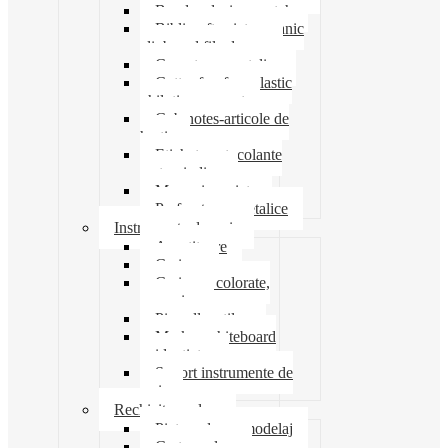
Banda adeziva-scotch
Biblioraft caiet mecanic
clipboard file dosare
Capsatoare metalice
Cutter foarfeca elastic
ghilotina magnet
Cub notes-articole de
hartie
Etichete autocolante
carton indigo
Mape si serviete
Perforatoare metalice
Instrumente de scris
Ascutitoare
Carioca
Creioane colorate,
mecanice
Pix roller stilou
Marker whiteboard
evidentiator
Suport instrumente de
scris
Rechizite scolare
Pictura desen modelaj
Creta scolara