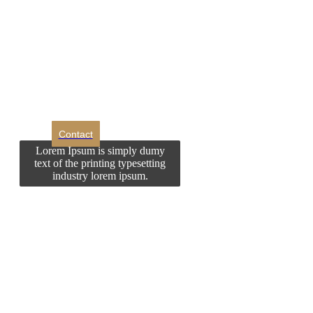
DROM
Doriti sa ne
contactati?
Contact
Lorem Ipsum is simply dumy
text of the printing typesetting
industry lorem ipsum.