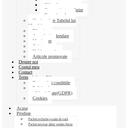
Ghiozdane penare
Geometrie trusa liniar
Coperti scolare
Harti scolare Tabelul lui
Mendeleev
Plicuri
Agende si calendare
Martisoare
Caiete
Hobby creatie
Articole promovate
Despre noi
Contul meu
Contact
Termeni si conditii
Termenii si conditiile
Politica de
confidentialitate(GDPR)
Cookies
Acasa
Produse
Pachet rechizite școala de vară
Pachet necesar zilnic pentru birou