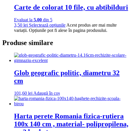
Carte de colorat 10 file, cu abtibilduri
Evaluat la
5.00
din 5
3,50
lei
Selectează opțiunile
Acest produs are mai multe
variații. Opțiunile pot fi alese în pagina produsului.
Produse similare
Glob geografic politic, diametru 32
cm
101,60
lei
Adaugă în coș
Harta perete Romania fizica-rutiera
100x 140 cm , material- polipropilena,