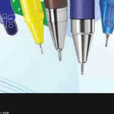
i?
i-ne