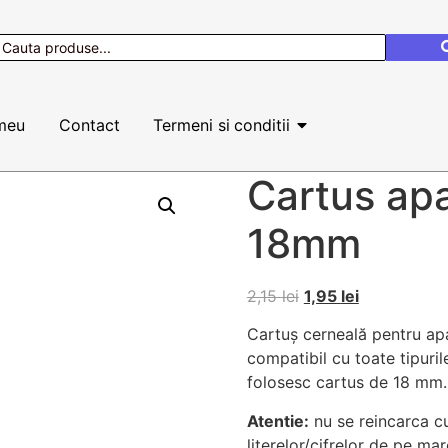
meu
Contact
Termeni si conditii
Cartus apa
18mm
2,15
lei
1,95
lei
Cartuș cerneală pentru apa
compatibil cu toate tipuri
folosesc cartus de 18 mm.
Atentie:
nu se reincarca cu
literelor/cifrelor de pe mar