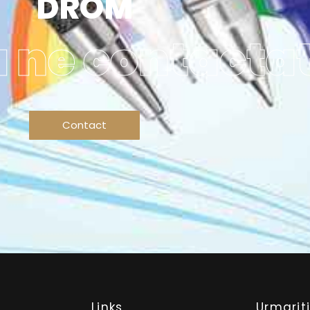
DROM
a ne contactat
Contact
Links
Urmarit