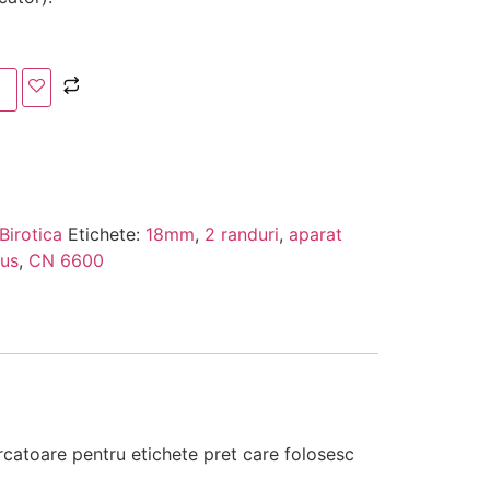
Birotica
Etichete:
18mm
,
2 randuri
,
aparat
tus
,
CN 6600
rcatoare pentru etichete pret care folosesc