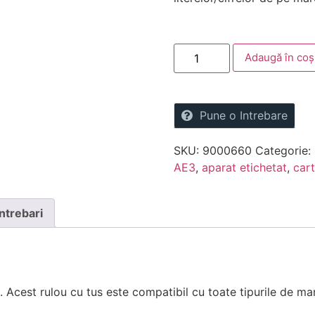
Adaugă în coș
Pune o Intrebare
SKU:
9000660
Categorie:
AE3
,
aparat etichetat
,
car
Intrebari
. Acest rulou cu tus este compatibil cu toate tipurile de ma