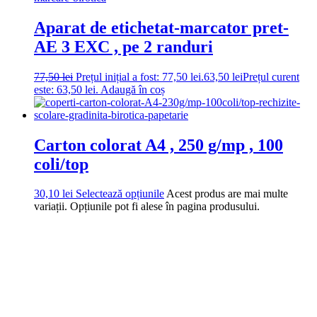
Aparat de etichetat-marcator pret-
AE 3 EXC , pe 2 randuri
77,50
lei
Prețul inițial a fost: 77,50 lei.
63,50
lei
Prețul curent
este: 63,50 lei.
Adaugă în coș
Carton colorat A4 , 250 g/mp , 100
coli/top
30,10
lei
Selectează opțiunile
Acest produs are mai multe
variații. Opțiunile pot fi alese în pagina produsului.
DROM