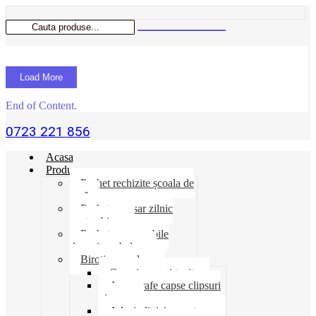
Load More
End of Content.
0723 221 856
Acasa
Produse
Pachet rechizite școala de
vară
Pachet necesar zilnic
pentru birou
Pachet consumabile
depozit-ambalare
Birotica-produse
Cosuri suporti tavite
Ace agrafe capse clipsuri
pioneze
Adeziv lipici corectoare