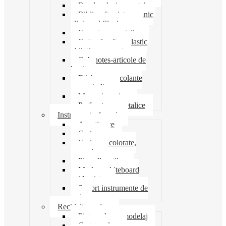
Banda adeziva-scotch
Biblioraft caiet mecanic
clipboard file dosare
Capsatoare metalice
Cutter foarfeca elastic
ghilotina magnet
Cub notes-articole de
hartie
Etichete autocolante
carton indigo
Mape si serviete
Perforatoare metalice
Instrumente de scris
Ascutitoare
Carioca
Creioane colorate,
mecanice
Pix roller stilou
Marker whiteboard
evidentiator
Suport instrumente de
scris
Rechizite scolare
Pictura desen modelaj
Creta scolara