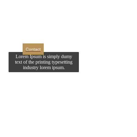
Doriti sa ne
contactati?
Contact
Lorem Ipsum is simply dumy
text of the printing typesetting
industry lorem ipsum.