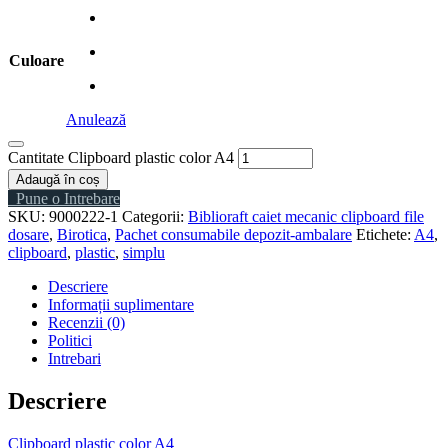
Culoare
Anulează
Cantitate Clipboard plastic color A4
Adaugă în coș
Pune o Intrebare
SKU:
9000222-1
Categorii:
Biblioraft caiet mecanic clipboard file
dosare
,
Birotica
,
Pachet consumabile depozit-ambalare
Etichete:
A4
,
clipboard
,
plastic
,
simplu
Descriere
Informații suplimentare
Recenzii (0)
Politici
Intrebari
Descriere
Clipboard plastic color A4