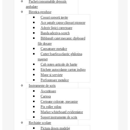
Pachet consumabile depozit-
ambalare
Birotica-produse
Cosuri suporti tavite
Ace agrafe capse clipsuri pioneze
Adeziv lipici corectoare
Banda adeziva-scotch
Biblioraft caiet mecanic clipboard
file dosare
Capsatoare metalice
Cutter foarfeca elastic ghilotina
magnet
Cub notes-articole de hartie
Etichete autocolante carton indigo
Mape si serviete
Perforatoare metalice
Instrumente de scris
Ascutitoare
Carioca
Creioane colorate, mecanice
Pix roller stilou
Marker whiteboard evidentiator
Suport instrumente de scris
Rechizite scolare
Pictura desen modelaj