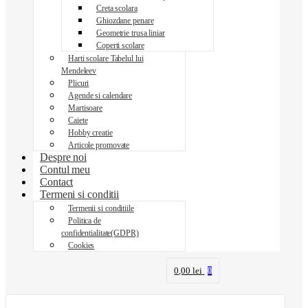
Creta scolara
Ghiozdane penare
Geometrie trusa liniar
Coperti scolare
Harti scolare Tabelul lui
Mendeleev
Plicuri
Agende si calendare
Martisoare
Caiete
Hobby creatie
Articole promovate
Despre noi
Contul meu
Contact
Termeni si conditii
Termenii si conditiile
Politica de
confidentialitate(GDPR)
Cookies
0,00
lei
0