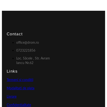
Contact
office@drom.ro
0723221856
Loc. Săcele , Str. Avram
Iancu Nr.62
Links
Termeni si conditii
Modalitati de plata
Livrare
Confidentialitate