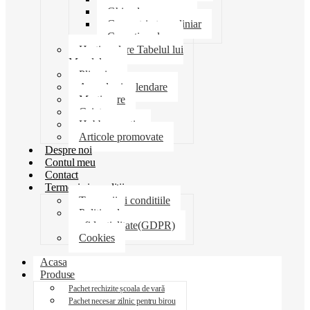
Ghiozdane penare
Geometrie trusa liniar
Coperti scolare
Harti scolare Tabelul lui
Mendeleev
Plicuri
Agende si calendare
Martisoare
Caiete
Hobby creatie
Articole promovate
Despre noi
Contul meu
Contact
Termeni si conditii
Termenii si conditiile
Politica de
confidentialitate(GDPR)
Cookies
Acasa
Produse
Pachet rechizite școala de vară
Pachet necesar zilnic pentru birou