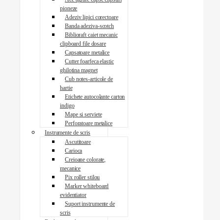
pioneze
Adeziv lipici corectoare
Banda adeziva-scotch
Biblioraft caiet mecanic
clipboard file dosare
Capsatoare metalice
Cutter foarfeca elastic
ghilotina magnet
Cub notes-articole de
hartie
Etichete autocolante carton
indigo
Mape si serviete
Perforatoare metalice
Instrumente de scris
Ascutitoare
Carioca
Creioane colorate,
mecanice
Pix roller stilou
Marker whiteboard
evidentiator
Suport instrumente de
scris