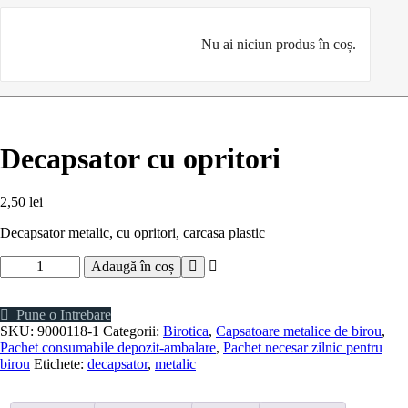
Nu ai niciun produs în coș.
Decapsator cu opritori
2,50
lei
Decapsator metalic, cu opritori, carcasa plastic
Cantitate
Adaugă în coș
Decapsator
cu
opritori
Pune o Intrebare
SKU:
9000118-1
Categorii:
Birotica
,
Capsatoare metalice de birou
,
Pachet consumabile depozit-ambalare
,
Pachet necesar zilnic pentru
birou
Etichete:
decapsator
,
metalic