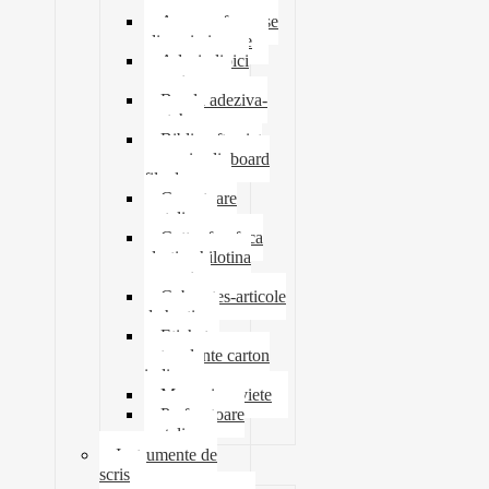
tavite
Ace agrafe capse
clipsuri pioneze
Adeziv lipici
corectoare
Banda adeziva-
scotch
Biblioraft caiet
mecanic clipboard
file dosare
Capsatoare
metalice
Cutter foarfeca
elastic ghilotina
magnet
Cub notes-articole
de hartie
Etichete
autocolante carton
indigo
Mape si serviete
Perforatoare
metalice
Instrumente de
scris