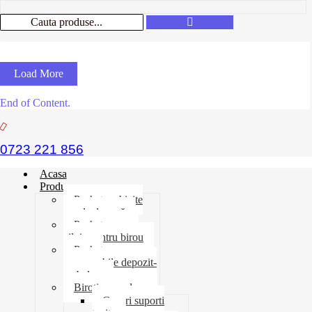
Load More
End of Content.
0723 221 856
Acasa
Produse
Pachet rechizite
școala de vară
Pachet necesar
zilnic pentru birou
Pachet
consumabile depozit-
ambalare
Birotica-produse
Cosuri suporti