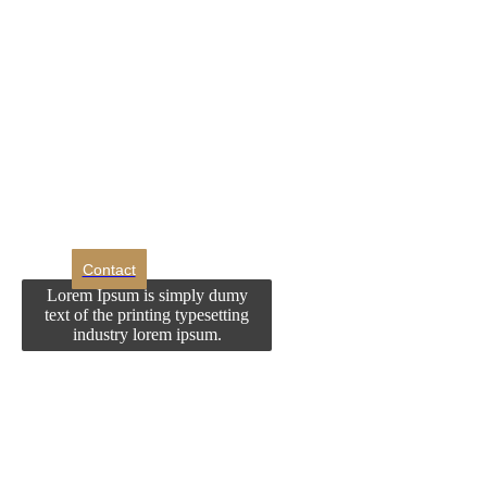
în
pagina
produsu
DROM
Doriti sa ne
contactati?
Contact
Lorem Ipsum is simply dumy
text of the printing typesetting
industry lorem ipsum.