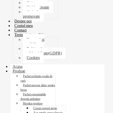
Caiete
Hobby creatie
Articole
promovate
Despre noi
Contul meu
Contact
Termeni si conditii
Termenii si
conditiile
Politica de
confidentialitate(GDPR)
Cookies
Acasa
Produse
Pachet rechizite școala de
vară
Pachet necesar zilnic pentru
birou
Pachet consumabile
depozit-ambalare
Birotica-produse
Cosuri suporti tavite
Ace agrafe capse clipsuri