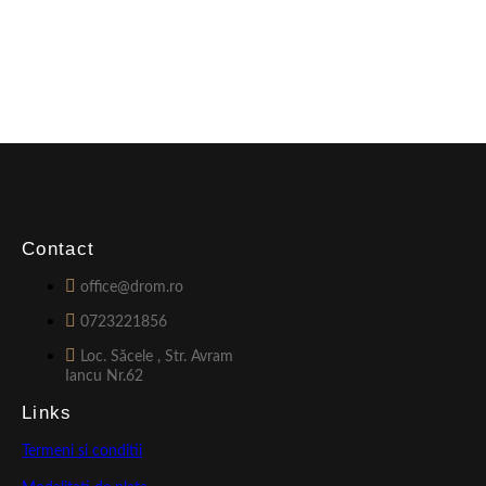
Contact
office@drom.ro
0723221856
Loc. Săcele , Str. Avram
Iancu Nr.62
Links
Termeni si conditii