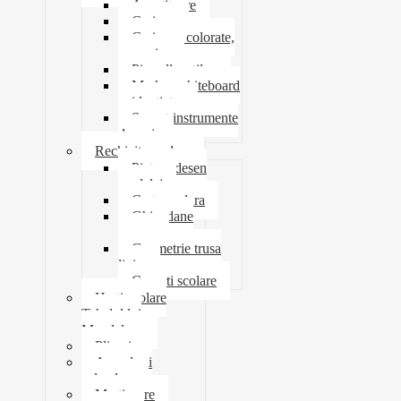
Ascutitoare
Carioca
Creioane colorate,
mecanice
Pix roller stilou
Marker whiteboard
evidentiator
Suport instrumente
de scris
Rechizite scolare
Pictura desen
modelaj
Creta scolara
Ghiozdane
penare
Geometrie trusa
liniar
Coperti scolare
Harti scolare
Tabelul lui
Mendeleev
Plicuri
Agende si
calendare
Martisoare