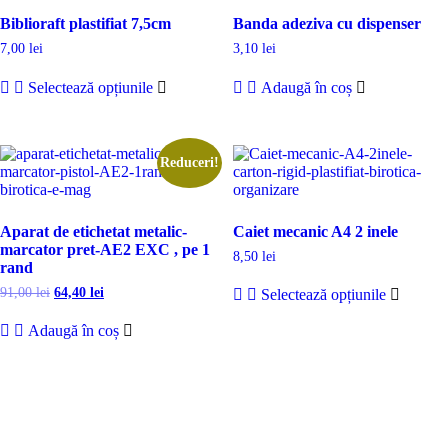
Biblioraft plastifiat 7,5cm
Banda adeziva cu dispenser
7,00
lei
3,10
lei
Acest
Selectează opțiunile
Adaugă în coș
produs
are
mai
multe
variații.
Reduceri!
Opțiunile
pot
fi
Aparat de etichetat metalic-
Caiet mecanic A4 2 inele
alese
marcator pret-AE2 EXC , pe 1
în
8,50
lei
rand
pagina
Acest
produsului.
Prețul
Prețul
91,00
lei
64,40
lei
Selectează opțiunile
produs
inițial
curent
are
a
este:
Adaugă în coș
mai
fost:
64,40 lei.
multe
91,00 lei.
variații.
Opțiuni
pot
fi
alese