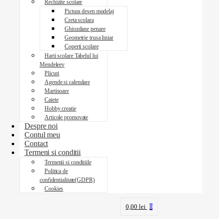
Rechizite scolare
Pictura desen modelaj
Creta scolara
Ghiozdane penare
Geometrie trusa liniar
Coperti scolare
Harti scolare Tabelul lui
Mendeleev
Plicuri
Agende si calendare
Martisoare
Caiete
Hobby creatie
Articole promovate
Despre noi
Contul meu
Contact
Termeni si conditii
Termenii si conditiile
Politica de
confidentialitate(GDPR)
Cookies
0,00
lei
0