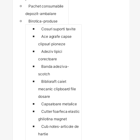
Pachet consumabile
depozit-ambalare
Birotica-produse
Cosuri suporti tavite
Ace agrafe capse
clipsuri pioneze
Adeziv lipici
corectoare
Banda adeziva-
scotch
Biblioraft caiet
mecanic clipboard file
dosare
Capsatoare metalice
Cutter foarfeca elastic
ghilotina magnet
Cub notes-articole de
hartie