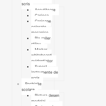
scris
Ascutitoare
Carioca
Creioane
colorate,
mecanice
Pix roller
stilou
Marker
whiteboard
evidentiator
Suport
instrumente de
scris
Rechizite
scolare
Pictura desen
modelaj