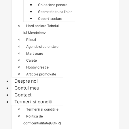
Ghiozdane penare
Geometrie trusa liniar
Coperti scolare
Harti scolare Tabelul
lui Mendeleev
Plicuri
Agende si calendare
Martisoare
Caiete
Hobby creatie
Articole promovate
Despre noi
Contul meu
Contact
Termeni si conditii
Termenii si conditiile
Politica de
confidentialitate(GDPR)