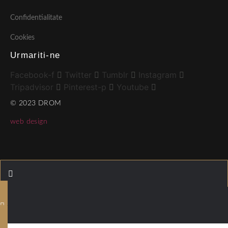
Confidentialitate
Cookies
Urmariti-ne
Facebook-f
Twitter
Tumblr
Instagram
Tripadvisor
Pinterest-p
Youtube
© 2023 DROM
web design