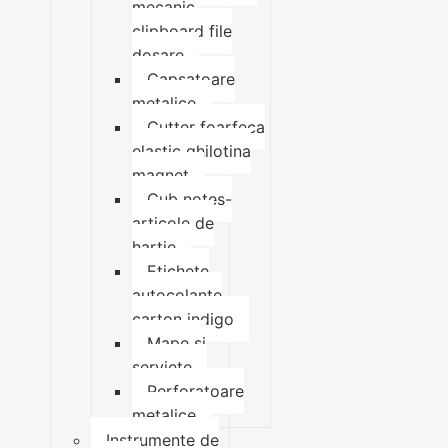
mecanic
clipboard file
dosare
Capsatoare
metalice
Cutter foarfeca
elastic ghilotina
magnet
Cub notes-
articole de
hartie
Etichete
autocolante
carton indigo
Mape si
serviete
Perforatoare
metalice
Instrumente de