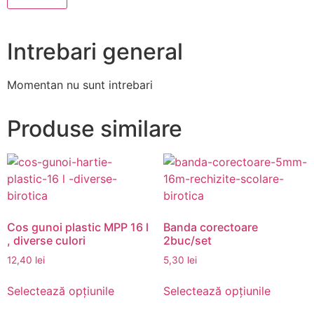
Intrebari general
Momentan nu sunt intrebari
Produse similare
Cos gunoi plastic MPP 16 l
Banda corectoare
, diverse culori
2buc/set
12,40
lei
5,30
lei
Acest
Acest
Selectează opțiunile
Selectează opțiunile
produs
produs
are
are