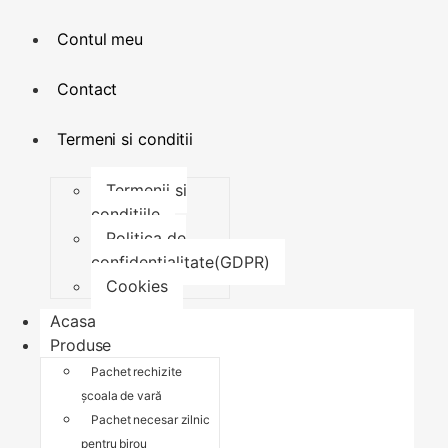
Contul meu
Contact
Termeni si conditii
Termenii si
conditiile
Politica de
confidentialitate(GDPR)
Cookies
Acasa
Produse
Pachet rechizite
școala de vară
Pachet necesar zilnic
pentru birou