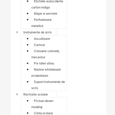
Etichete autocolante
carton indigo
Mape si serviete
Perforatoare
metalice
Instrumente de scris
Ascutitoare
Carioca
Creioane colorate,
mecanice
Pix roller stilou
Marker whiteboard
evidentiator
Suport instrumente de
scris
Rechizite scolare
Pictura desen
modelaj
Creta scolara