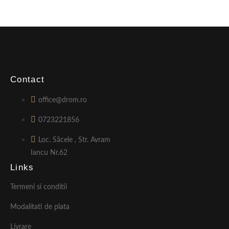
Contact
office@drom.ro
0723221856
Loc. Săcele , Str. Avram
Iancu Nr.62
Links
Termeni si conditii
Modalitati de plata
Livrare