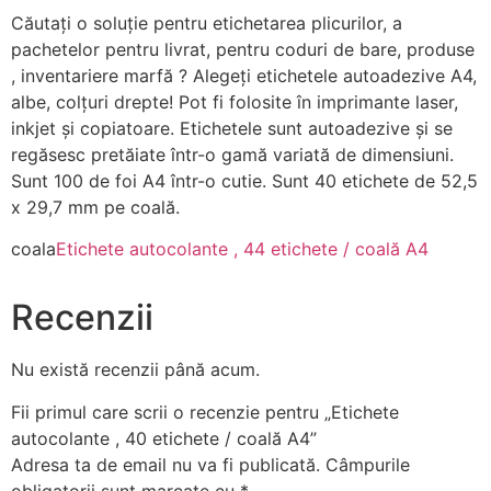
Căutați o soluție pentru etichetarea plicurilor, a
pachetelor pentru livrat, pentru coduri de bare, produse
, inventariere marfă ? Alegeți etichetele autoadezive A4,
albe, colțuri drepte! Pot fi folosite în imprimante laser,
inkjet și copiatoare. Etichetele sunt autoadezive și se
regăsesc pretăiate într-o gamă variată de dimensiuni.
Sunt 100 de foi A4 într-o cutie. Sunt 40 etichete de 52,5
x 29,7 mm pe coală.
coala
Etichete autocolante , 44 etichete / coală A4
Recenzii
Nu există recenzii până acum.
Fii primul care scrii o recenzie pentru „Etichete
autocolante , 40 etichete / coală A4”
Adresa ta de email nu va fi publicată.
Câmpurile
obligatorii sunt marcate cu
*