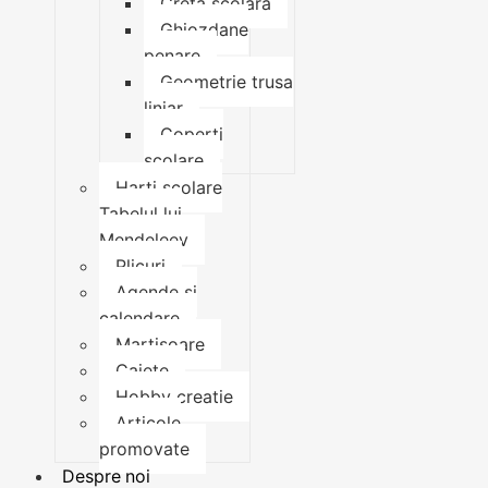
Creta scolara
Ghiozdane
penare
Geometrie trusa
liniar
Coperti
scolare
Harti scolare
Tabelul lui
Mendeleev
Plicuri
Agende si
calendare
Martisoare
Caiete
Hobby creatie
Articole
promovate
Despre noi