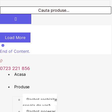
Load More
End of Content.
0723 221 856
Acasa
Produse
Pachet rechizite
școala de vară
Pachet necesar