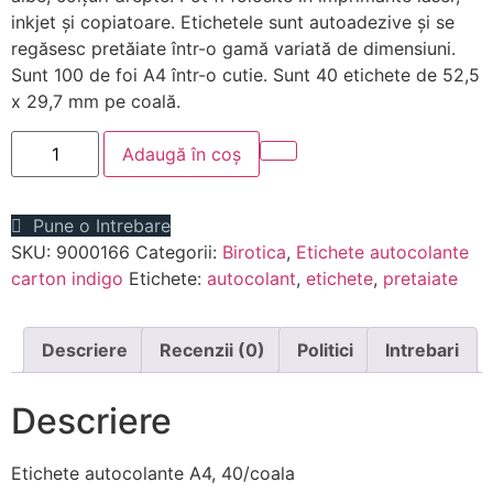
inkjet și copiatoare. Etichetele sunt autoadezive și se
regăsesc pretăiate într-o gamă variată de dimensiuni.
Sunt 100 de foi A4 într-o cutie. Sunt 40 etichete de 52,5
x 29,7 mm pe coală.
Cantitate
Adaugă în coș
Etichete
autocolante
,
40
Pune o Intrebare
etichete
/
SKU:
9000166
Categorii:
Birotica
,
Etichete autocolante
coală
carton indigo
Etichete:
autocolant
,
etichete
,
pretaiate
A4
Descriere
Recenzii (0)
Politici
Intrebari
Descriere
Etichete autocolante A4, 40/coala