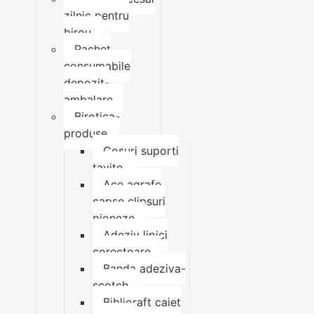
zilnic pentru
birou
Pachet
consumabile
depozit-
ambalare
Birotica-
produse
Cosuri suporti
tavite
Ace agrafe
capse clipsuri
pioneze
Adeziv lipici
corectoare
Banda adeziva-
scotch
Biblioraft caiet