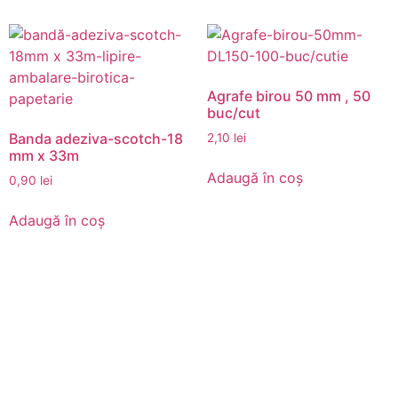
mai
mai
multe
multe
variații.
variații.
Opțiunile
Opțiunil
Agrafe birou 50 mm , 50
pot
pot
buc/cut
fi
fi
Banda adeziva-scotch-18
2,10
lei
alese
alese
mm x 33m
în
în
Adaugă în coș
0,90
lei
pagina
pagina
produsului.
produsul
Adaugă în coș
DROM