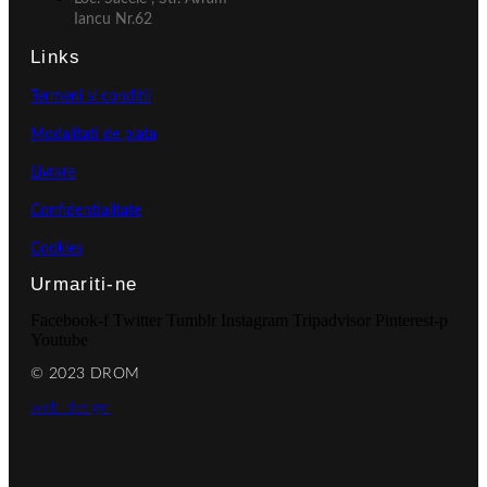
Iancu Nr.62
Links
Termeni si conditii
Modalitati de plata
Livrare
Confidentialitate
Cookies
Urmariti-ne
Facebook-f
Twitter
Tumblr
Instagram
Tripadvisor
Pinterest-p
Youtube
© 2023 DROM
web design