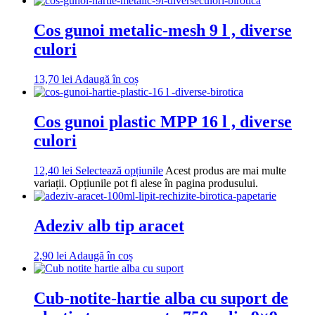
Cos gunoi metalic-mesh 9 l , diverse
culori
13,70
lei
Adaugă în coș
Cos gunoi plastic MPP 16 l , diverse
culori
12,40
lei
Selectează opțiunile
Acest produs are mai multe
variații. Opțiunile pot fi alese în pagina produsului.
Adeziv alb tip aracet
2,90
lei
Adaugă în coș
Cub-notite-hartie alba cu suport de