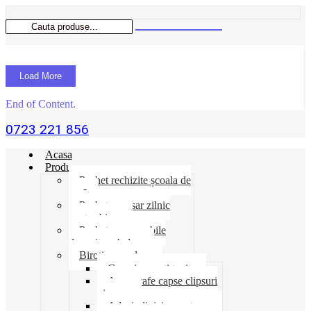
Load More
End of Content.
0723 221 856
Acasa
Produse
Pachet rechizite școala de
vară
Pachet necesar zilnic
pentru birou
Pachet consumabile
depozit-ambalare
Birotica-produse
Cosuri suporti tavite
Ace agrafe capse clipsuri
pioneze
Adeziv lipici corectoare