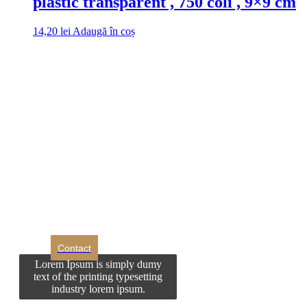
plastic transparent , 750 coli , 9×9 cm
14,20
lei
Adaugă în coș
DROM
Doriti sa ne
contactati?
Contact
Lorem Ipsum is simply dumy
text of the printing typesetting
industry lorem ipsum.