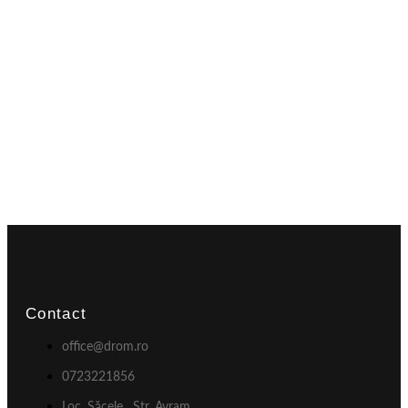
Contact
office@drom.ro
0723221856
Loc. Săcele , Str. Avram