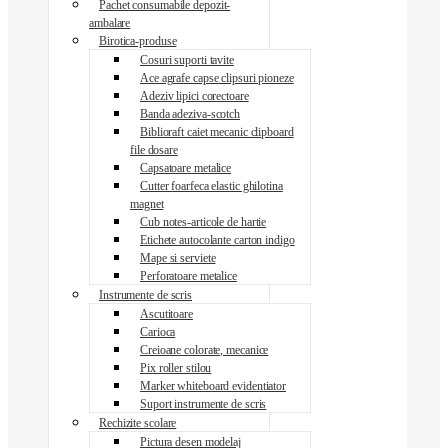
Pachet consumabile depozit-
ambalare
Birotica-produse
Cosuri suporti tavite
Ace agrafe capse clipsuri pioneze
Adeziv lipici corectoare
Banda adeziva-scotch
Biblioraft caiet mecanic clipboard
file dosare
Capsatoare metalice
Cutter foarfeca elastic ghilotina
magnet
Cub notes-articole de hartie
Etichete autocolante carton indigo
Mape si serviete
Perforatoare metalice
Instrumente de scris
Ascutitoare
Carioca
Creioane colorate, mecanice
Pix roller stilou
Marker whiteboard evidentiator
Suport instrumente de scris
Rechizite scolare
Pictura desen modelaj