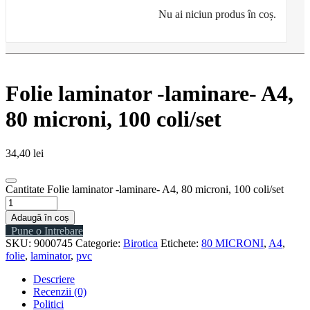
Nu ai niciun produs în coș.
Folie laminator -laminare- A4,
80 microni, 100 coli/set
34,40
lei
Cantitate Folie laminator -laminare- A4, 80 microni, 100 coli/set
Adaugă în coș
Pune o Intrebare
SKU:
9000745
Categorie:
Birotica
Etichete:
80 MICRONI
,
A4
,
folie
,
laminator
,
pvc
Descriere
Recenzii (0)
Politici