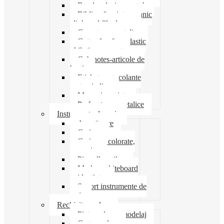
Banda adeziva-scotch
Biblioraft caiet mecanic
clipboard file dosare
Capsatoare metalice
Cutter foarfeca elastic
ghilotina magnet
Cub notes-articole de
hartie
Etichete autocolante
carton indigo
Mape si serviete
Perforatoare metalice
Instrumente de scris
Ascutitoare
Carioca
Creioane colorate,
mecanice
Pix roller stilou
Marker whiteboard
evidentiator
Suport instrumente de
scris
Rechizite scolare
Pictura desen modelaj
Creta scolara