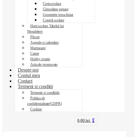
Creta scolara
Ghiozdane penare
Geometrie trusa liniar
Coperti scolare
Harti scolare Tabelul lui
Mendeleev
Plicuri
Agende si calendare
Martisoare
Caiete
Hobby creatie
Articole promovate
Despre noi
Contul meu
Contact
Termeni si conditii
Termenii si conditiile
Politica de
confidentialitate(GDPR)
Cookies
0,00
lei
0