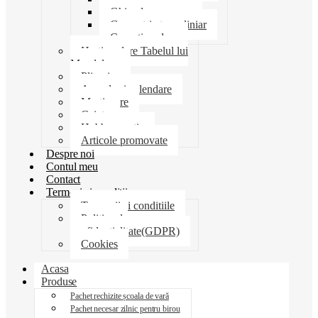
Ghiozdane penare
Geometrie trusa liniar
Coperti scolare
Harti scolare Tabelul lui
Mendeleev
Plicuri
Agende si calendare
Martisoare
Caiete
Hobby creatie
Articole promovate
Despre noi
Contul meu
Contact
Termeni si conditii
Termenii si conditiile
Politica de
confidentialitate(GDPR)
Cookies
Acasa
Produse
Pachet rechizite școala de vară
Pachet necesar zilnic pentru birou