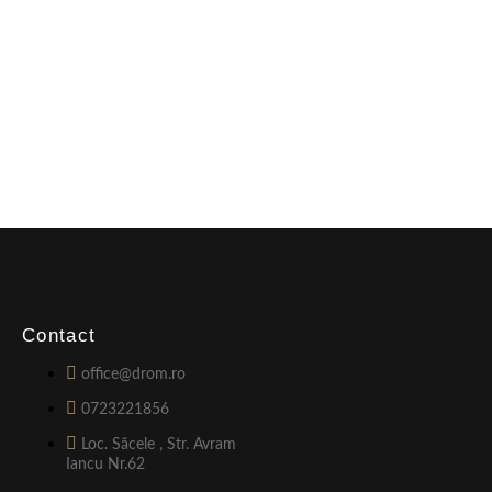
Contact
office@drom.ro
0723221856
Loc. Săcele , Str. Avram
Iancu Nr.62