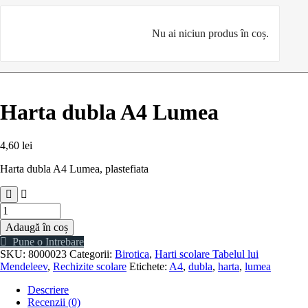
Nu ai niciun produs în coș.
Harta dubla A4 Lumea
4,60
lei
Harta dubla A4 Lumea, plastefiata
Cantitate
Harta
Adaugă în coș
dubla
Pune o Intrebare
A4
SKU:
8000023
Categorii:
Birotica
,
Harti scolare Tabelul lui
Lumea
Mendeleev
,
Rechizite scolare
Etichete:
A4
,
dubla
,
harta
,
lumea
Descriere
Recenzii (0)