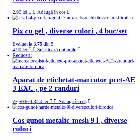
2,90
lei
Adaugă în coș
Pix cu gel , diverse culori , 4 buc/set
Evaluat la
3.75
din 5
Acest
4,90
lei
Selectează opțiunile
produs
Reduceri!
are
mai
multe
variații.
Aparat de etichetat-marcator pret-AE
Opțiunile
3 EXC , pe 2 randuri
pot
fi
alese
Prețul
Prețul
77,50
lei
63,50
lei
Adaugă în coș
în
inițial
curent
pagina
a
este:
produsului.
fost:
63,50 lei.
Cos gunoi metalic-mesh 9 l , diverse
77,50 lei.
culori