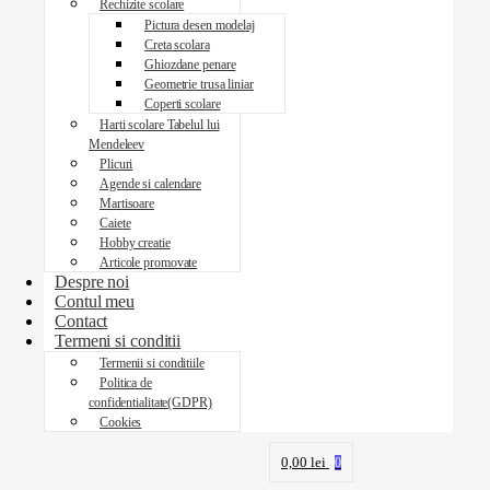
Rechizite scolare
Pictura desen modelaj
Creta scolara
Ghiozdane penare
Geometrie trusa liniar
Coperti scolare
Harti scolare Tabelul lui
Mendeleev
Plicuri
Agende si calendare
Martisoare
Caiete
Hobby creatie
Articole promovate
Despre noi
Contul meu
Contact
Termeni si conditii
Termenii si conditiile
Politica de
confidentialitate(GDPR)
Cookies
0,00
lei
0