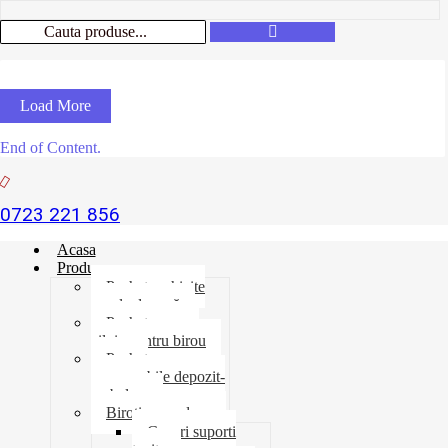
Load More
End of Content.
0723 221 856
Acasa
Produse
Pachet rechizite
școala de vară
Pachet necesar
zilnic pentru birou
Pachet
consumabile depozit-
ambalare
Birotica-produse
Cosuri suporti