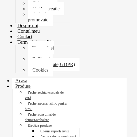
Caiete
Hobby creatie
Articole
promovate
Despre noi
Contul meu
Contact
Termeni si conditii
Termenii si
conditiile
Politica de
confidentialitate(GDPR)
Cookies
Acasa
Produse
Pachet rechizite școala de
vară
Pachet necesar zilnic pentru
birou
Pachet consumabile
depozit-ambalare
Birotica-produse
Cosuri suporti tavite
Ace agrafe capse clipsuri