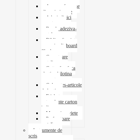
tavite
Ace agrafe capse
clipsuri pioneze
Adeziv lipici
corectoare
Banda adeziva-
scotch
Biblioraft caiet
mecanic clipboard
file dosare
Capsatoare
metalice
Cutter foarfeca
elastic ghilotina
magnet
Cub notes-articole
de hartie
Etichete
autocolante carton
indigo
Mape si serviete
Perforatoare
metalice
Instrumente de
scris