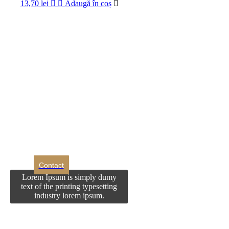
13,70
lei
Adaugă în coș
DROM
Doriti sa ne
contactati?
Contact
Lorem Ipsum is simply dumy
text of the printing typesetting
industry lorem ipsum.