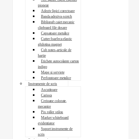
pioneze
Adeziv lipici corectoare
Banda adeziva-scotch
Biblioraft caiet mecanic
clipboard file dosare
Capsatoare metalice
Cutter foarfeca elastic
ghilotina magnet
Cub notes-articole de
hartie
Etichete autocolante carton
indigo
Mape si serviete
Perforatoare metalice
Instrumente de scris
Ascutitoare
Carioca
Creioane colorate,
mecanice
Pix roller stilou
Marker whiteboard
evidentiator
Suport instrumente de
scris