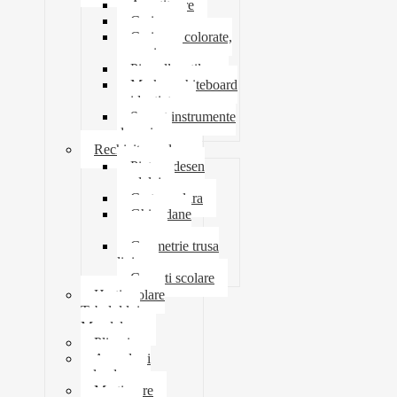
Ascutitoare
Carioca
Creioane colorate,
mecanice
Pix roller stilou
Marker whiteboard
evidentiator
Suport instrumente
de scris
Rechizite scolare
Pictura desen
modelaj
Creta scolara
Ghiozdane
penare
Geometrie trusa
liniar
Coperti scolare
Harti scolare
Tabelul lui
Mendeleev
Plicuri
Agende si
calendare
Martisoare