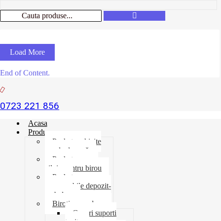
Load More
End of Content.
0723 221 856
Acasa
Produse
Pachet rechizite
școala de vară
Pachet necesar
zilnic pentru birou
Pachet
consumabile depozit-
ambalare
Birotica-produse
Cosuri suporti