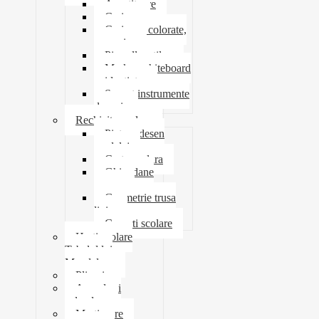
Ascutitoare
Carioca
Creioane colorate,
mecanice
Pix roller stilou
Marker whiteboard
evidentiator
Suport instrumente
de scris
Rechizite scolare
Pictura desen
modelaj
Creta scolara
Ghiozdane
penare
Geometrie trusa
liniar
Coperti scolare
Harti scolare
Tabelul lui
Mendeleev
Plicuri
Agende si
calendare
Martisoare