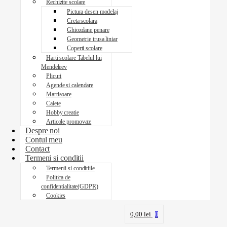
Rechizite scolare
Pictura desen modelaj
Creta scolara
Ghiozdane penare
Geometrie trusa liniar
Coperti scolare
Harti scolare Tabelul lui
Mendeleev
Plicuri
Agende si calendare
Martisoare
Caiete
Hobby creatie
Articole promovate
Despre noi
Contul meu
Contact
Termeni si conditii
Termenii si conditiile
Politica de
confidentialitate(GDPR)
Cookies
0,00
lei
0