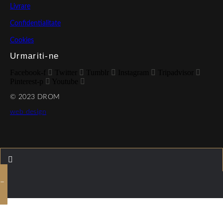
Livrare
Confidentialitate
Cookies
Urmariti-ne
Facebook-f
Twitter
Tumblr
Instagram
Tripadvisor
Pinterest-p
Youtube
© 2023 DROM
web design