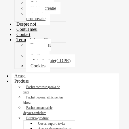
Caiete
Hobby creatie
Articole
promovate
Despre noi
Contul meu
Contact
Termeni si conditii
Termenii si
conditiile
Politica de
confidentialitate(GDPR)
Cookies
Acasa
Produse
Pachet rechizite școala de
vară
Pachet necesar zilnic pentru
birou
Pachet consumabile
depozit-ambalare
Birotica-produse
Cosuri suporti tavite
Ace agrafe capse clipsuri