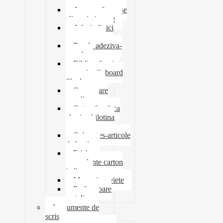
tavite
Ace agrafe capse
clipsuri pioneze
Adeziv lipici
corectoare
Banda adeziva-
scotch
Biblioraft caiet
mecanic clipboard
file dosare
Capsatoare
metalice
Cutter foarfeca
elastic ghilotina
magnet
Cub notes-articole
de hartie
Etichete
autocolante carton
indigo
Mape si serviete
Perforatoare
metalice
Instrumente de
scris