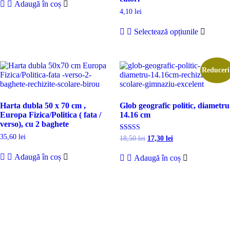
Adaugă în coș
4,10
lei
Acest
Selectează opțiunile
produs
are
mai
multe
variații.
Reduceri
Opțiuni
pot
fi
Harta dubla 50 x 70 cm ,
Glob geografic politic, diametru
alese
Europa Fizica/Politica ( fata /
14.16 cm
în
verso), cu 2 baghete
pagina
produsu
35,60
lei
Prețul
Prețul
Evaluat la
18,50
lei
17,30
lei
5.00
inițial
curent
din 5
a
este:
Adaugă în coș
Adaugă în coș
fost:
17,30 lei.
18,50 lei.