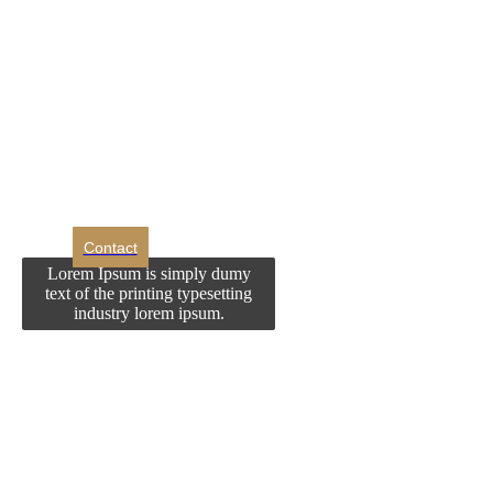
DROM
Doriti sa ne
contactati?
Contact
Lorem Ipsum is simply dumy
text of the printing typesetting
industry lorem ipsum.