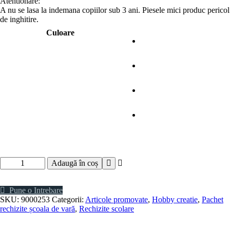
Atentionare:
A nu se lasa la indemana copiilor sub 3 ani. Piesele mici produc pericol
de inghitire.
Culoare
Cantitate
Adaugă în coș
Ochi
mobili
color
Pune o Intrebare
SKU:
9000253
Categorii:
Articole promovate
,
Hobby creatie
,
Pachet
rechizite școala de vară
,
Rechizite scolare