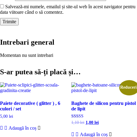
Salvează-mi numele, emailul și site-ul web în acest navigator pentru
data viitoare când o să comentez.
Intrebari general
Momentan nu sunt intrebari
S-ar putea să-ți placă și…
Reduceri
Paiete decorative ( glitter ) , 6
Baghete de silicon pentru pistol
culori / set
de lipit
5,00
lei
Prețul
Prețul
Evaluat la
1,10
lei
1,00
lei
5.00
inițial
curent
Adaugă în coș
din 5
a
este:
Adaugă în coș
fost:
1,00 lei.