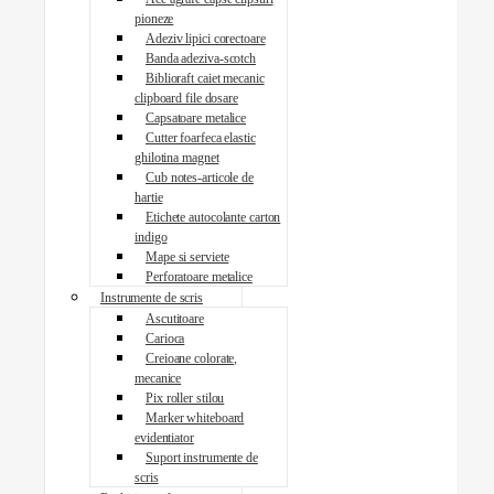
pioneze
Adeziv lipici corectoare
Banda adeziva-scotch
Biblioraft caiet mecanic
clipboard file dosare
Capsatoare metalice
Cutter foarfeca elastic
ghilotina magnet
Cub notes-articole de
hartie
Etichete autocolante carton
indigo
Mape si serviete
Perforatoare metalice
Instrumente de scris
Ascutitoare
Carioca
Creioane colorate,
mecanice
Pix roller stilou
Marker whiteboard
evidentiator
Suport instrumente de
scris