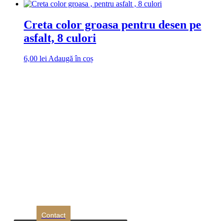
Creta color groasa pentru desen pe
asfalt, 8 culori
6,00
lei
Adaugă în coș
DROM
Doriti sa ne
contactati?
Contact