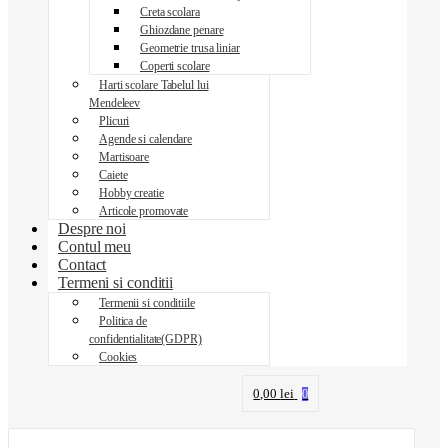
Creta scolara
Ghiozdane penare
Geometrie trusa liniar
Coperti scolare
Harti scolare Tabelul lui
Mendeleev
Plicuri
Agende si calendare
Martisoare
Caiete
Hobby creatie
Articole promovate
Despre noi
Contul meu
Contact
Termeni si conditii
Termenii si conditiile
Politica de
confidentialitate(GDPR)
Cookies
0,00
lei
0