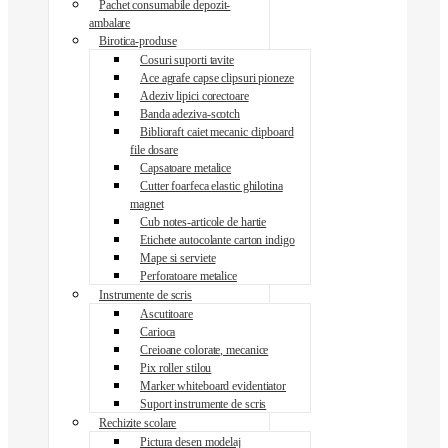
Pachet consumabile depozit-
ambalare
Birotica-produse
Cosuri suporti tavite
Ace agrafe capse clipsuri pioneze
Adeziv lipici corectoare
Banda adeziva-scotch
Biblioraft caiet mecanic clipboard
file dosare
Capsatoare metalice
Cutter foarfeca elastic ghilotina
magnet
Cub notes-articole de hartie
Etichete autocolante carton indigo
Mape si serviete
Perforatoare metalice
Instrumente de scris
Ascutitoare
Carioca
Creioane colorate, mecanice
Pix roller stilou
Marker whiteboard evidentiator
Suport instrumente de scris
Rechizite scolare
Pictura desen modelaj