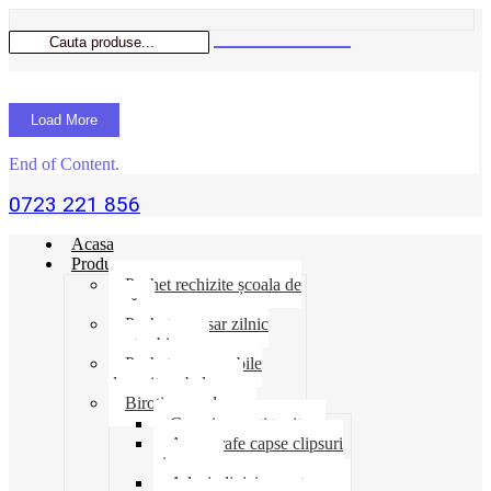
Load More
End of Content.
0723 221 856
Acasa
Produse
Pachet rechizite școala de
vară
Pachet necesar zilnic
pentru birou
Pachet consumabile
depozit-ambalare
Birotica-produse
Cosuri suporti tavite
Ace agrafe capse clipsuri
pioneze
Adeziv lipici corectoare