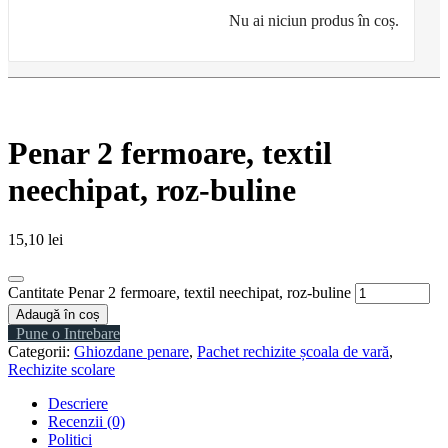
Nu ai niciun produs în coș.
Penar 2 fermoare, textil
neechipat, roz-buline
15,10
lei
Cantitate Penar 2 fermoare, textil neechipat, roz-buline
Adaugă în coș
Pune o Intrebare
Categorii:
Ghiozdane penare
,
Pachet rechizite școala de vară
,
Rechizite scolare
Descriere
Recenzii (0)
Politici