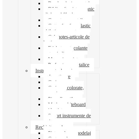
Banda adeziva-scotch
Biblioraft caiet mecanic
clipboard file dosare
Capsatoare metalice
Cutter foarfeca elastic
ghilotina magnet
Cub notes-articole de
hartie
Etichete autocolante
carton indigo
Mape si serviete
Perforatoare metalice
Instrumente de scris
Ascutitoare
Carioca
Creioane colorate,
mecanice
Pix roller stilou
Marker whiteboard
evidentiator
Suport instrumente de
scris
Rechizite scolare
Pictura desen modelaj
Creta scolara