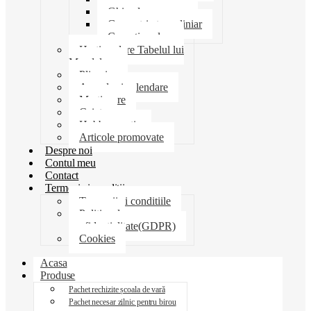
Ghiozdane penare
Geometrie trusa liniar
Coperti scolare
Harti scolare Tabelul lui
Mendeleev
Plicuri
Agende si calendare
Martisoare
Caiete
Hobby creatie
Articole promovate
Despre noi
Contul meu
Contact
Termeni si conditii
Termenii si conditiile
Politica de
confidentialitate(GDPR)
Cookies
Acasa
Produse
Pachet rechizite școala de vară
Pachet necesar zilnic pentru birou