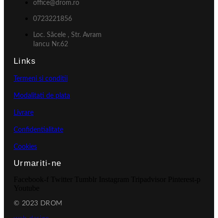
office@drom.ro
0723221856
Loc. Săcele , Str. Avram
Iancu Nr.62
Links
Termeni si conditii
Modalitati de plata
Livrare
Confidentialitate
Cookies
Urmariti-ne
Facebook-f
Twitter
Tumblr
Instagram
Tripadvisor
Pinterest-p
Youtube
© 2023 DROM