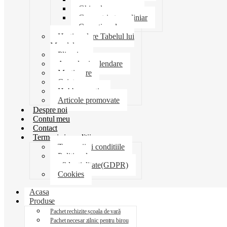
Ghiozdane penare
Geometrie trusa liniar
Coperti scolare
Harti scolare Tabelul lui
Mendeleev
Plicuri
Agende si calendare
Martisoare
Caiete
Hobby creatie
Articole promovate
Despre noi
Contul meu
Contact
Termeni si conditii
Termenii si conditiile
Politica de
confidentialitate(GDPR)
Cookies
Acasa
Produse
Pachet rechizite școala de vară
Pachet necesar zilnic pentru birou