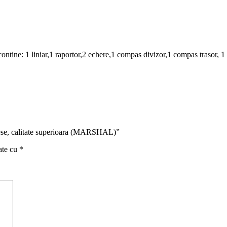
tine: 1 liniar,1 raportor,2 echere,1 compas divizor,1 compas trasor, 1 
 piese, calitate superioara (MARSHAL)”
ate cu
*