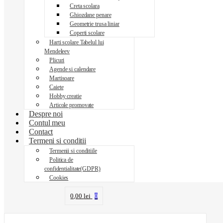
Creta scolara
Ghiozdane penare
Geometrie trusa liniar
Coperti scolare
Harti scolare Tabelul lui
Mendeleev
Plicuri
Agende si calendare
Martisoare
Caiete
Hobby creatie
Articole promovate
Despre noi
Contul meu
Contact
Termeni si conditii
Termenii si conditiile
Politica de
confidentialitate(GDPR)
Cookies
0,00
lei
0