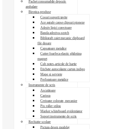
Pachet consumabile depozit-
ambalare
Birotica-produse
Cosuri suporti tavite
Ace agrafe capse clipsuri pioneze
Adeziv lipici corectoare
Banda adeziva-scotch
Biblioraft caiet mecanic clipboard
file dosare
Capsatoare metalice
Cutter foarfeca elastic ghilotina
magnet
Cub notes-articole de hartie
Etichete autocolante carton indigo
Mape si serviete
Perforatoare metalice
Instrumente de scris
Ascutitoare
Carioca
Creioane colorate, mecanice
Pix roller stilou
Marker whiteboard evidentiator
Suport instrumente de scris
Rechizite scolare
Pictura desen modelaj