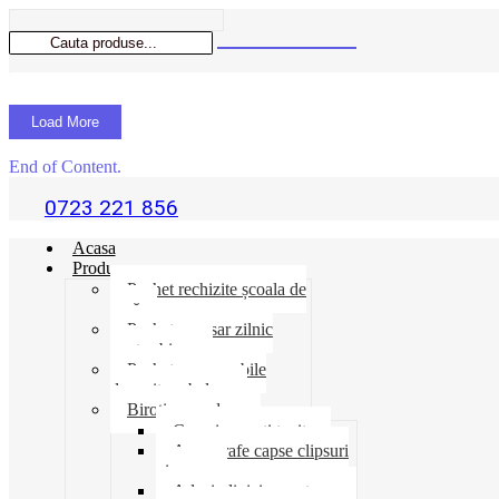
Load More
End of Content.
0723 221 856
Acasa
Produse
Pachet rechizite școala de
vară
Pachet necesar zilnic
pentru birou
Pachet consumabile
depozit-ambalare
Birotica-produse
Cosuri suporti tavite
Ace agrafe capse clipsuri
pioneze
Adeziv lipici corectoare