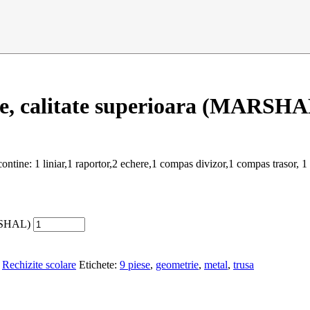
ese, calitate superioara (MARSH
tine: 1 liniar,1 raportor,2 echere,1 compas divizor,1 compas trasor, 1 
ARSHAL)
,
Rechizite scolare
Etichete:
9 piese
,
geometrie
,
metal
,
trusa