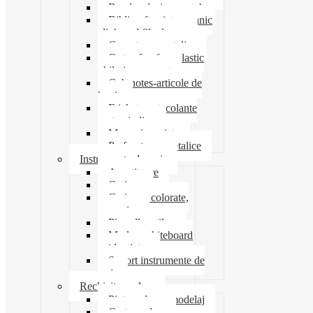
Banda adeziva-scotch
Biblioraft caiet mecanic
clipboard file dosare
Capsatoare metalice
Cutter foarfeca elastic
ghilotina magnet
Cub notes-articole de
hartie
Etichete autocolante
carton indigo
Mape si serviete
Perforatoare metalice
Instrumente de scris
Ascutitoare
Carioca
Creioane colorate,
mecanice
Pix roller stilou
Marker whiteboard
evidentiator
Suport instrumente de
scris
Rechizite scolare
Pictura desen modelaj
Creta scolara