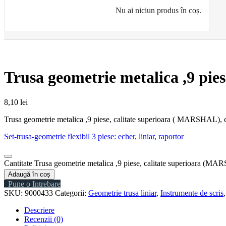
Nu ai niciun produs în coș.
Trusa geometrie metalica ,9 pi
8,10
lei
Trusa geometrie metalica ,9 piese, calitate superioara ( MARSHAL), con
Set-trusa-geometrie flexibil 3 piese: echer, liniar, raportor
Cantitate Trusa geometrie metalica ,9 piese, calitate superioara (M
Adaugă în coș
Pune o Intrebare
SKU:
9000433
Categorii:
Geometrie trusa liniar
,
Instrumente de scris
Descriere
Recenzii (0)