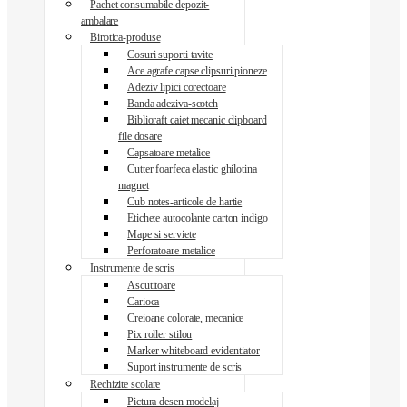
Pachet consumabile depozit-
ambalare
Birotica-produse
Cosuri suporti tavite
Ace agrafe capse clipsuri pioneze
Adeziv lipici corectoare
Banda adeziva-scotch
Biblioraft caiet mecanic clipboard
file dosare
Capsatoare metalice
Cutter foarfeca elastic ghilotina
magnet
Cub notes-articole de hartie
Etichete autocolante carton indigo
Mape si serviete
Perforatoare metalice
Instrumente de scris
Ascutitoare
Carioca
Creioane colorate, mecanice
Pix roller stilou
Marker whiteboard evidentiator
Suport instrumente de scris
Rechizite scolare
Pictura desen modelaj