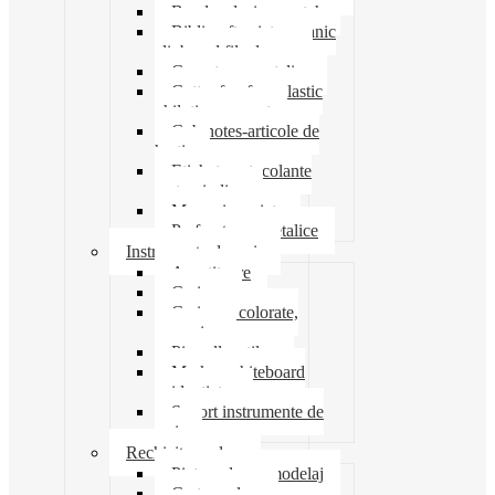
Banda adeziva-scotch
Biblioraft caiet mecanic
clipboard file dosare
Capsatoare metalice
Cutter foarfeca elastic
ghilotina magnet
Cub notes-articole de
hartie
Etichete autocolante
carton indigo
Mape si serviete
Perforatoare metalice
Instrumente de scris
Ascutitoare
Carioca
Creioane colorate,
mecanice
Pix roller stilou
Marker whiteboard
evidentiator
Suport instrumente de
scris
Rechizite scolare
Pictura desen modelaj
Creta scolara