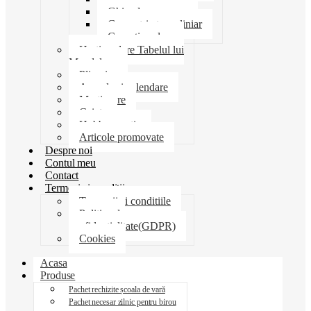
Ghiozdane penare
Geometrie trusa liniar
Coperti scolare
Harti scolare Tabelul lui
Mendeleev
Plicuri
Agende si calendare
Martisoare
Caiete
Hobby creatie
Articole promovate
Despre noi
Contul meu
Contact
Termeni si conditii
Termenii si conditiile
Politica de
confidentialitate(GDPR)
Cookies
Acasa
Produse
Pachet rechizite școala de vară
Pachet necesar zilnic pentru birou