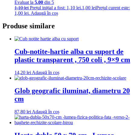
Evaluat la
5.00
din 5
1,10
lei
Prețul inițial a fost: 1,10 lei.
1,00
lei
Prețul curent este:
1,00 lei.
Adaugă în coș
Produse similare
Cub-notite-hartie alba cu suport de
plastic transparent , 750 coli , 9×9 cm
14,20
lei
Adaugă în coș
Glob geografic iluminat, diametru 20
cm
87,80
lei
Adaugă în coș