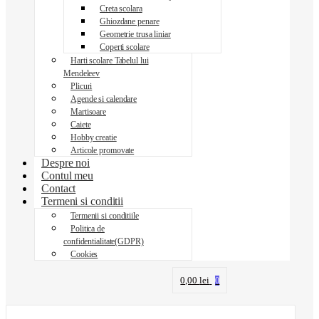
Creta scolara
Ghiozdane penare
Geometrie trusa liniar
Coperti scolare
Harti scolare Tabelul lui
Mendeleev
Plicuri
Agende si calendare
Martisoare
Caiete
Hobby creatie
Articole promovate
Despre noi
Contul meu
Contact
Termeni si conditii
Termenii si conditiile
Politica de
confidentialitate(GDPR)
Cookies
0,00
lei
0