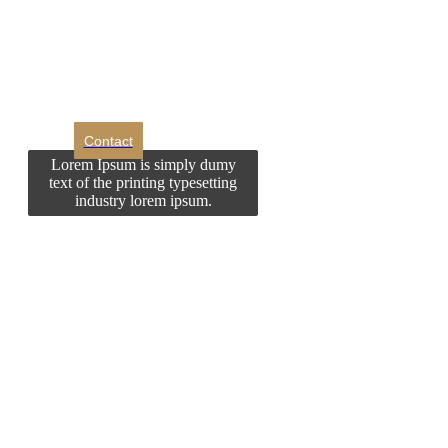
Doriti sa ne
contactati?
Contact
Lorem Ipsum is simply dumy
text of the printing typesetting
industry lorem ipsum.