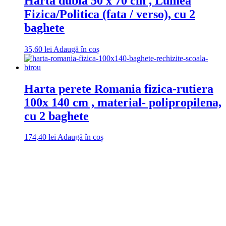
Harta dubla 50 x 70 cm , Lumea
Fizica/Politica (fata / verso), cu 2
baghete
35,60
lei
Adaugă în coș
Harta perete Romania fizica-rutiera
100x 140 cm , material- polipropilena,
cu 2 baghete
174,40
lei
Adaugă în coș
DROM