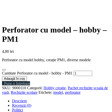
Perforator cu model – hobby –
PM1
4,80
lei
Perforator cu model hobby, creație PM1, diverse modele
Cantitate Perforator cu model - hobby - PM1
Adaugă în coș
Pune o Intrebare
SKU:
9000110
Categorii:
Hobby creatie
,
Pachet rechizite școala de
vară
,
Rechizite scolare
Etichete:
model
,
perforator
Descriere
Recenzii (0)
Politici