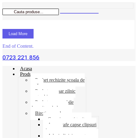
Load More
End of Content.
0723 221 856
Acasa
Produse
Pachet rechizite școala de
vară
Pachet necesar zilnic
pentru birou
Pachet consumabile
depozit-ambalare
Birotica-produse
Cosuri suporti tavite
Ace agrafe capse clipsuri
pioneze
Adeziv lipici corectoare