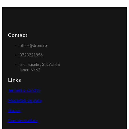
Contact
office@drom.ro
0723221856
Loc. Săcele , Str. Avram
Iancu Nr.62
Links
Termeni si conditii
Modalitati de plata
Livrare
Confidentialitate