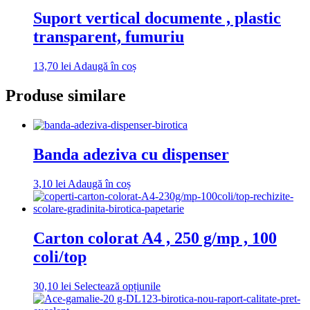
mai
produsului.
multe
Suport vertical documente , plastic
variații.
transparent, fumuriu
Opțiunile
pot
fi
13,70
lei
Adaugă în coș
alese
în
Produse similare
pagina
produsului.
Banda adeziva cu dispenser
3,10
lei
Adaugă în coș
Carton colorat A4 , 250 g/mp , 100
coli/top
Acest
30,10
lei
Selectează opțiunile
produs