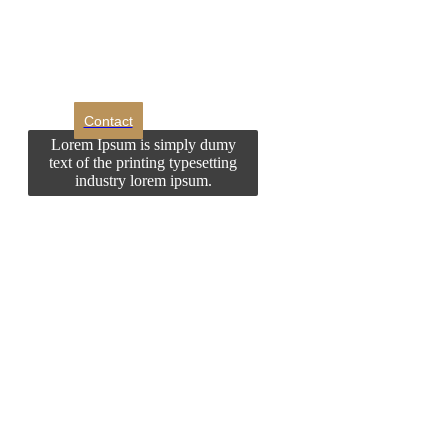
Doriti sa ne
contactati?
Contact
Lorem Ipsum is simply dumy
text of the printing typesetting
industry lorem ipsum.