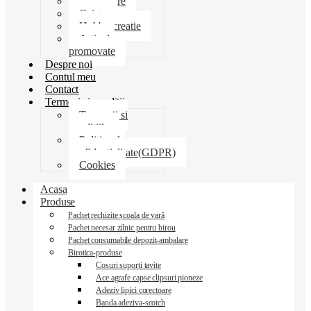
Martisoare
Caiete
Hobby creatie
Articole
promovate
Despre noi
Contul meu
Contact
Termeni si conditii
Termenii si
conditiile
Politica de
confidentialitate(GDPR)
Cookies
Acasa
Produse
Pachet rechizite școala de vară
Pachet necesar zilnic pentru birou
Pachet consumabile depozit-ambalare
Birotica-produse
Cosuri suporti tavite
Ace agrafe capse clipsuri pioneze
Adeziv lipici corectoare
Banda adeziva-scotch