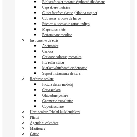
Biblioraft caiet mecanic clipboard file dosare
Capsatoare metalice
Cutter foarfeca elastic ghilotina magnet
Cub notes-articole de hartie
Etichete autocolante carton indigo
Mape si serviete
Perforatoare metalice
Instrumente de scris
Ascutitoare
Carioca
Creioane colorate, mecanice
Pix roller stilou
Marker whiteboard evidentiator
Suport instrumente de scris
Rechizite scolare
Pictura desen modelaj
Creta scolara
Ghiozdane penare
Geometrie trusa liniar
Coperti scolare
Harti scolare Tabelul lui Mendeleev
Plicuri
Agende si calendare
Martisoare
Caiete