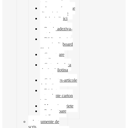
tavite
Ace agrafe capse
clipsuri pioneze
Adeziv lipici
corectoare
Banda adeziva-
scotch
Biblioraft caiet
mecanic clipboard
file dosare
Capsatoare
metalice
Cutter foarfeca
elastic ghilotina
magnet
Cub notes-articole
de hartie
Etichete
autocolante carton
indigo
Mape si serviete
Perforatoare
metalice
Instrumente de
scris