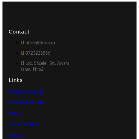
Contact
office@drom.ro
0723221856
Loc. Săcele , Str. Avram
Iancu Nr.62
Links
Termeni si conditii
Modalitati de plata
Livrare
Confidentialitate
Cookies