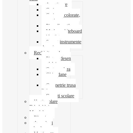
Ascutitoare
Carioca
Creioane colorate,
mecanice
Pix roller stilou
Marker whiteboard
evidentiator
Suport instrumente
de scris
Rechizite scolare
Pictura desen
modelaj
Creta scolara
Ghiozdane
penare
Geometrie trusa
liniar
Coperti scolare
Harti scolare
Tabelul lui
Mendeleev
Plicuri
Agende si
calendare