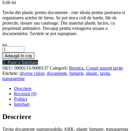
9,60
lei
Tavita din plastic pentru documente , este ideala pentru pastrarea si
organizarea actelor de birou. Se pot stoca coli de hartie, file de
protectie, dosare sau cataloage. Din material plastic lucios, cu
proprietati antistatice. Decupaj pentru extragerea usoara a
documentelor. Tavitele se pot suprapune.
Cantitate
Tavita
Adaugă în coș
documente
Pune o Intrebare
suprapozabila,
SKU:
9000133-9000137
Categorii:
Birotica
,
Cosuri suporti tavite
ARK,
Etichete:
diverse culori
,
documente
,
fumurie
,
plastic
,
tavita
,
plastic
transparenta
fumurie,
transparenta
Descriere
Recenzii (0)
Politici
Intrebari
Descriere
Tavita documente suprapozabila, ARK, plastic fumurie, transparenta