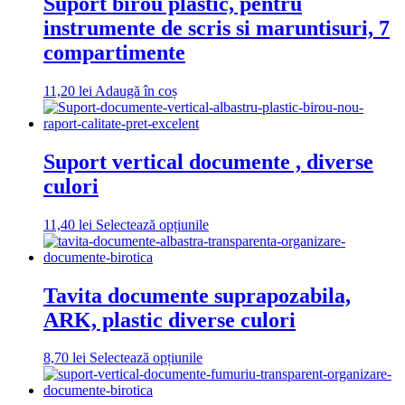
Suport birou plastic, pentru
instrumente de scris si maruntisuri, 7
compartimente
11,20
lei
Adaugă în coș
Suport vertical documente , diverse
culori
Acest
11,40
lei
Selectează opțiunile
produs
are
mai
multe
Tavita documente suprapozabila,
variații.
ARK, plastic diverse culori
Opțiunile
pot
fi
Acest
8,70
lei
Selectează opțiunile
alese
produs
în
are
pagina