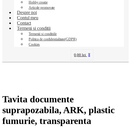
Hobby creatie
Articole promovate
Despre noi
Contul meu
Contact
Termeni si conditii
Termenii si conditiile
Politica de confidentialitate(GDPR)
Cookies
0,00
lei
0
Tavita documente
suprapozabila, ARK, plastic
fumurie, transparenta