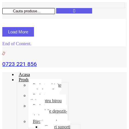
Load More
End of Content.
0723 221 856
Acasa
Produse
Pachet rechizite
școala de vară
Pachet necesar
zilnic pentru birou
Pachet
consumabile depozit-
ambalare
Birotica-produse
Cosuri suporti