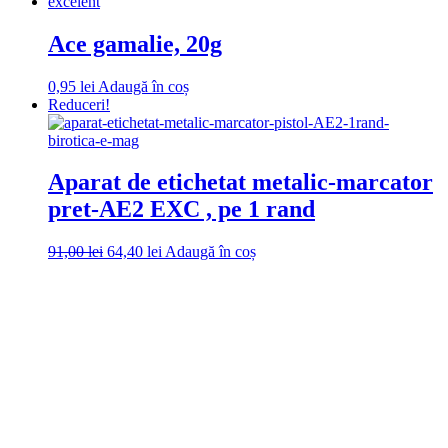
are
mai
multe
Ace gamalie, 20g
variații.
Opțiunile
0,95
lei
Adaugă în coș
pot
Reduceri!
fi
alese
în
pagina
Aparat de etichetat metalic-marcator
produsului.
pret-AE2 EXC , pe 1 rand
Prețul
Prețul
91,00
lei
64,40
lei
Adaugă în coș
inițial
curent
a
este:
fost:
64,40 lei.
91,00 lei.
DROM