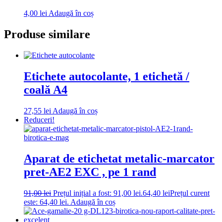
4,00
lei
Adaugă în coș
Produse similare
Etichete autocolante, 1 etichetă /
coală A4
27,55
lei
Adaugă în coș
Reduceri!
Aparat de etichetat metalic-marcator
pret-AE2 EXC , pe 1 rand
91,00
lei
Prețul inițial a fost: 91,00 lei.
64,40
lei
Prețul curent
este: 64,40 lei.
Adaugă în coș