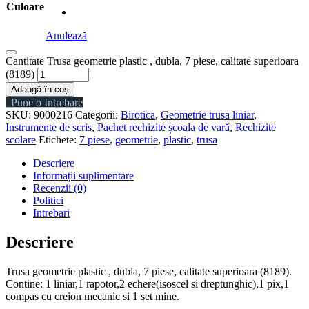
Culoare
Anulează
Cantitate Trusa geometrie plastic , dubla, 7 piese, calitate superioara
(8189)
Adaugă în coș
Pune o Intrebare
SKU:
9000216
Categorii:
Birotica
,
Geometrie trusa liniar
,
Instrumente de scris
,
Pachet rechizite școala de vară
,
Rechizite
scolare
Etichete:
7 piese
,
geometrie
,
plastic
,
trusa
Descriere
Informații suplimentare
Recenzii (0)
Politici
Intrebari
Descriere
Trusa geometrie plastic , dubla, 7 piese, calitate superioara (8189).
Contine: 1 liniar,1 rapotor,2 echere(isoscel si dreptunghic),1 pix,1
compas cu creion mecanic si 1 set mine.