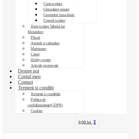
Creta scolara
Ghiozdane penare
Geometrie trusa liniar
Coperti scolare
Harti scolare Tabelul lui
Mendeleev
Plicuri
Agende si calendare
Martisoare
Caiete
Hobby creatie
Articole promovate
Despre noi
Contul meu
Contact
Termeni si conditii
Termenii si conditiile
Politica de
confidentialitate(GDPR)
Cookies
0,00
lei
0