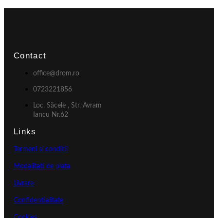
Contact
office@drom.ro
0723221856
Loc. Săcele , Str. Avram
Iancu Nr.62
Links
Termeni si conditii
Modalitati de plata
Livrare
Confidentialitate
Cookies