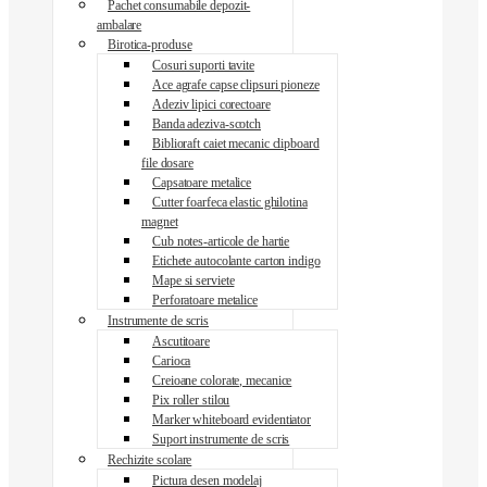
Pachet consumabile depozit-
ambalare
Birotica-produse
Cosuri suporti tavite
Ace agrafe capse clipsuri pioneze
Adeziv lipici corectoare
Banda adeziva-scotch
Biblioraft caiet mecanic clipboard
file dosare
Capsatoare metalice
Cutter foarfeca elastic ghilotina
magnet
Cub notes-articole de hartie
Etichete autocolante carton indigo
Mape si serviete
Perforatoare metalice
Instrumente de scris
Ascutitoare
Carioca
Creioane colorate, mecanice
Pix roller stilou
Marker whiteboard evidentiator
Suport instrumente de scris
Rechizite scolare
Pictura desen modelaj