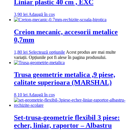
Liniar plastic 40 cm , EXC
3,90
lei
Adaugă în coș
Creion mecanic, accesorii metalice
0,7mm
1,80
lei
Selectează opțiunile
Acest produs are mai multe
variații. Opțiunile pot fi alese în pagina produsului.
Trusa geometrie metalica ,9 piese,
calitate superioara (MARSHAL)
8,10
lei
Adaugă în coș
Set-trusa-geometrie flexibil 3 piese:
echer, liniar, raportor – Albastru