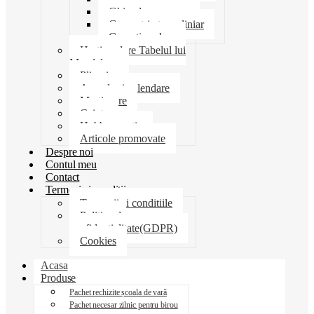
Ghiozdane penare
Geometrie trusa liniar
Coperti scolare
Harti scolare Tabelul lui
Mendeleev
Plicuri
Agende si calendare
Martisoare
Caiete
Hobby creatie
Articole promovate
Despre noi
Contul meu
Contact
Termeni si conditii
Termenii si conditiile
Politica de
confidentialitate(GDPR)
Cookies
Acasa
Produse
Pachet rechizite școala de vară
Pachet necesar zilnic pentru birou