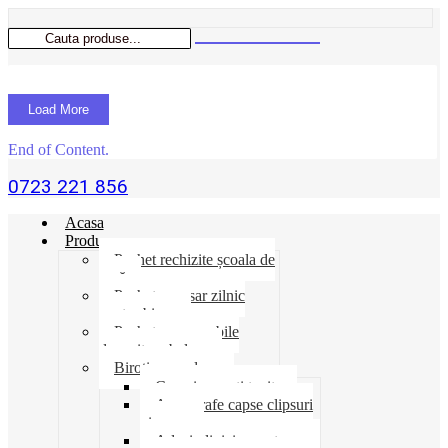
Load More
End of Content.
0723 221 856
Acasa
Produse
Pachet rechizite școala de
vară
Pachet necesar zilnic
pentru birou
Pachet consumabile
depozit-ambalare
Birotica-produse
Cosuri suporti tavite
Ace agrafe capse clipsuri
pioneze
Adeziv lipici corectoare