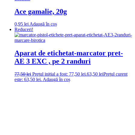
Ace gamalie, 20g
0,95
lei
Adaugă în coș
Reduceri!
Aparat de etichetat-marcator pret-
AE 3 EXC , pe 2 randuri
77,50
lei
Prețul inițial a fost: 77,50 lei.
63,50
lei
Prețul curent
este: 63,50 lei.
Adaugă în coș
DROM