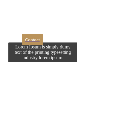
Doriti sa ne
contactati?
Contact
Lorem Ipsum is simply dumy
text of the printing typesetting
industry lorem ipsum.