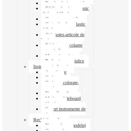
Banda adeziva-scotch
Biblioraft caiet mecanic
clipboard file dosare
Capsatoare metalice
Cutter foarfeca elastic
ghilotina magnet
Cub notes-articole de
hartie
Etichete autocolante
carton indigo
Mape si serviete
Perforatoare metalice
Instrumente de scris
Ascutitoare
Carioca
Creioane colorate,
mecanice
Pix roller stilou
Marker whiteboard
evidentiator
Suport instrumente de
scris
Rechizite scolare
Pictura desen modelaj
Creta scolara