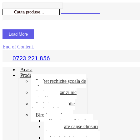
Load More
End of Content.
0723 221 856
Acasa
Produse
Pachet rechizite școala de
vară
Pachet necesar zilnic
pentru birou
Pachet consumabile
depozit-ambalare
Birotica-produse
Cosuri suporti tavite
Ace agrafe capse clipsuri
pioneze
Adeziv lipici corectoare