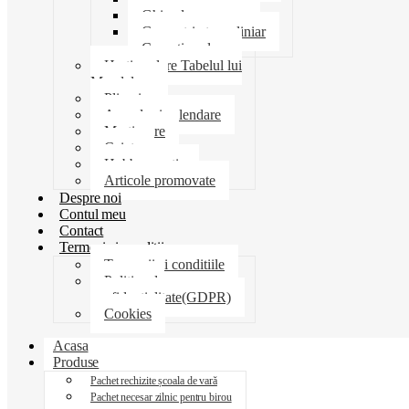
Ghiozdane penare
Geometrie trusa liniar
Coperti scolare
Harti scolare Tabelul lui
Mendeleev
Plicuri
Agende si calendare
Martisoare
Caiete
Hobby creatie
Articole promovate
Despre noi
Contul meu
Contact
Termeni si conditii
Termenii si conditiile
Politica de
confidentialitate(GDPR)
Cookies
Acasa
Produse
Pachet rechizite școala de vară
Pachet necesar zilnic pentru birou