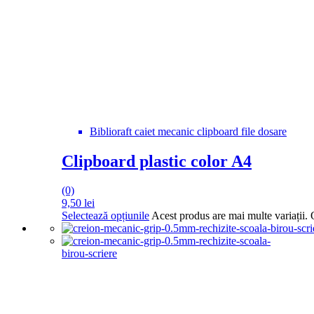
Biblioraft caiet mecanic clipboard file dosare
Clipboard plastic color A4
(0)
9,50
lei
Selectează opțiunile
Acest produs are mai multe variații. 