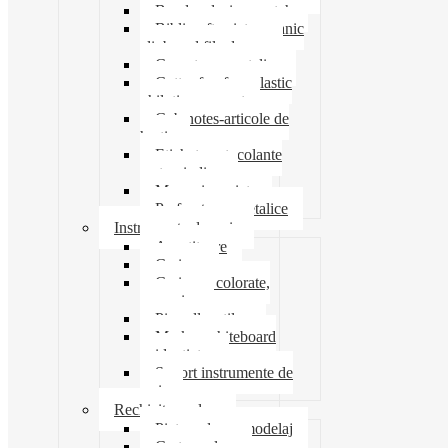
Banda adeziva-scotch
Biblioraft caiet mecanic
clipboard file dosare
Capsatoare metalice
Cutter foarfeca elastic
ghilotina magnet
Cub notes-articole de
hartie
Etichete autocolante
carton indigo
Mape si serviete
Perforatoare metalice
Instrumente de scris
Ascutitoare
Carioca
Creioane colorate,
mecanice
Pix roller stilou
Marker whiteboard
evidentiator
Suport instrumente de
scris
Rechizite scolare
Pictura desen modelaj
Creta scolara