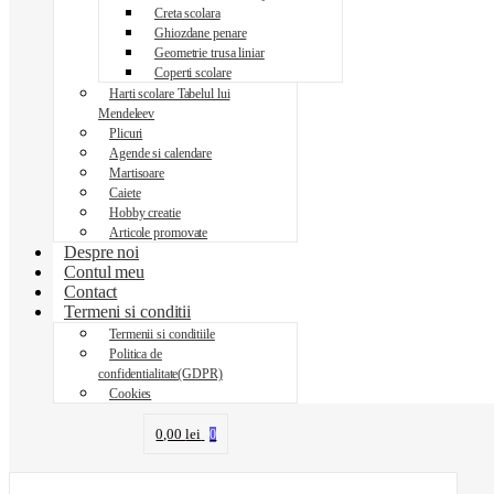
Creta scolara
Ghiozdane penare
Geometrie trusa liniar
Coperti scolare
Harti scolare Tabelul lui
Mendeleev
Plicuri
Agende si calendare
Martisoare
Caiete
Hobby creatie
Articole promovate
Despre noi
Contul meu
Contact
Termeni si conditii
Termenii si conditiile
Politica de
confidentialitate(GDPR)
Cookies
0,00
lei
0