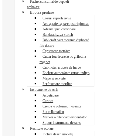
Pachet consumabile depozit-
ambalare
Birotica-produse
Cosuri suporti tavite
Ace agrafe capse clipsuri pioneze
Adeziv lipici corectoare
Banda adeziva-scotch
Biblioraft caiet mecanic clipboard
file dosare
Capsatoare metalice
Cutter foarfeca elastic ghilotina
magnet
Cub notes-articole de hartie
Etichete autocolante carton indigo
Mape si serviete
Perforatoare metalice
Instrumente de scris
Ascutitoare
Carioca
Creioane colorate, mecanice
Pix roller stilou
Marker whiteboard evidentiator
Suport instrumente de scris
Rechizite scolare
Pictura desen modelaj