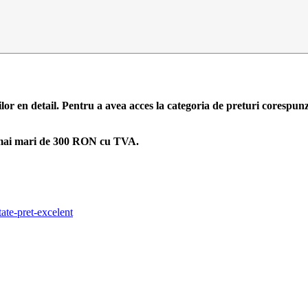
ilor en detail. Pentru a avea acces la categoria de preturi corespun
zi mai mari de 300 RON cu TVA.