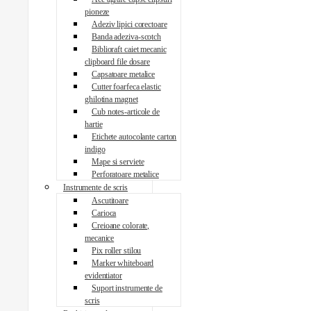
pioneze
Adeziv lipici corectoare
Banda adeziva-scotch
Biblioraft caiet mecanic
clipboard file dosare
Capsatoare metalice
Cutter foarfeca elastic
ghilotina magnet
Cub notes-articole de
hartie
Etichete autocolante carton
indigo
Mape si serviete
Perforatoare metalice
Instrumente de scris
Ascutitoare
Carioca
Creioane colorate,
mecanice
Pix roller stilou
Marker whiteboard
evidentiator
Suport instrumente de
scris