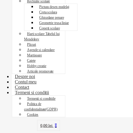
Rechizite scolare
Pictura desen modelaj
Creta scolara
Ghiozdane penare
Geometrie trusa liniar
Coperti scolare
Harti scolare Tabelul lui
Mendeleev
Plicuri
Agende si calendare
Martisoare
Caiete
Hobby creatie
Articole promovate
Despre noi
Contul meu
Contact
Termeni si conditii
Termenii si conditiile
Politica de
confidentialitate(GDPR)
Cookies
0,00
lei
0