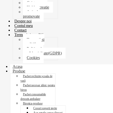
Caiete
Hobby creatie
Articole
promovate
Despre noi
Contul meu
Contact
Termeni si conditii
Termenii si
conditiile
Politica de
confidentialitate(GDPR)
Cookies
Acasa
Produse
Pachet rechizite școala de
vară
Pachet necesar zilnic pentru
birou
Pachet consumabile
depozit-ambalare
Birotica-produse
Cosuri suporti tavite
Ace agrafe capse clipsuri