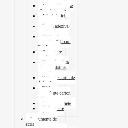
tavite
Ace agrafe capse
clipsuri pioneze
Adeziv lipici
corectoare
Banda adeziva-
scotch
Biblioraft caiet
mecanic clipboard
file dosare
Capsatoare
metalice
Cutter foarfeca
elastic ghilotina
magnet
Cub notes-articole
de hartie
Etichete
autocolante carton
indigo
Mape si serviete
Perforatoare
metalice
Instrumente de
scris