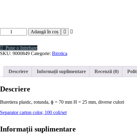
Cantitate
Adaugă în coș
Buretiera
plastic,
rotunda-
Pune o Intrebare
cu
SKU:
9000849
Categorie:
Birotica
burete
Descriere
Informații suplimentare
Recenzii (0)
Polit
Descriere
Buretiera plastic, rotunda, ɸ = 70 mm H = 25 mm, diverse culori
Separator carton color, 100 coli/set
Informații suplimentare