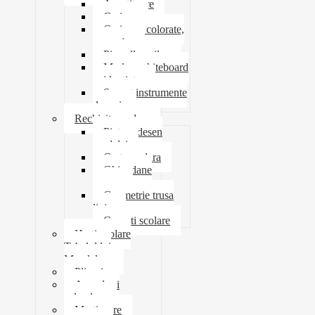
Ascutitoare
Carioca
Creioane colorate,
mecanice
Pix roller stilou
Marker whiteboard
evidentiator
Suport instrumente
de scris
Rechizite scolare
Pictura desen
modelaj
Creta scolara
Ghiozdane
penare
Geometrie trusa
liniar
Coperti scolare
Harti scolare
Tabelul lui
Mendeleev
Plicuri
Agende si
calendare
Martisoare