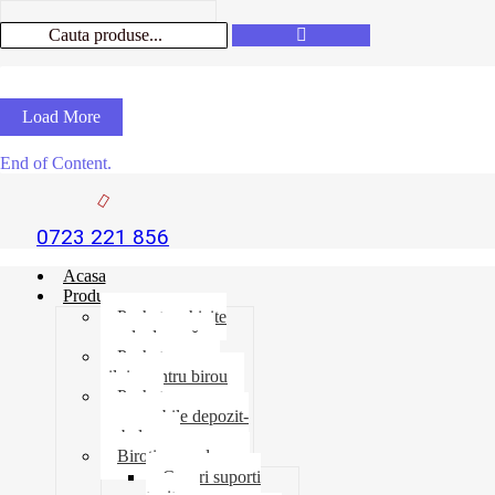
Load More
End of Content.
0723 221 856
Acasa
Produse
Pachet rechizite
școala de vară
Pachet necesar
zilnic pentru birou
Pachet
consumabile depozit-
ambalare
Birotica-produse
Cosuri suporti