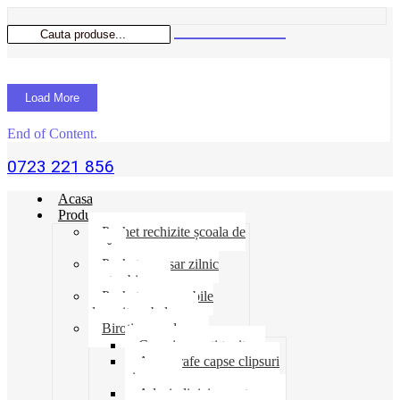
Load More
End of Content.
0723 221 856
Acasa
Produse
Pachet rechizite școala de
vară
Pachet necesar zilnic
pentru birou
Pachet consumabile
depozit-ambalare
Birotica-produse
Cosuri suporti tavite
Ace agrafe capse clipsuri
pioneze
Adeziv lipici corectoare