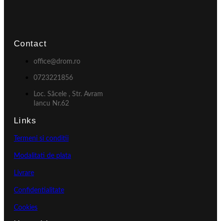
Contact
office@drom.ro
0723221856
Loc. Săcele , Str. Avram
Iancu Nr.62
Links
Termeni si conditii
Modalitati de plata
Livrare
Confidentialitate
Cookies