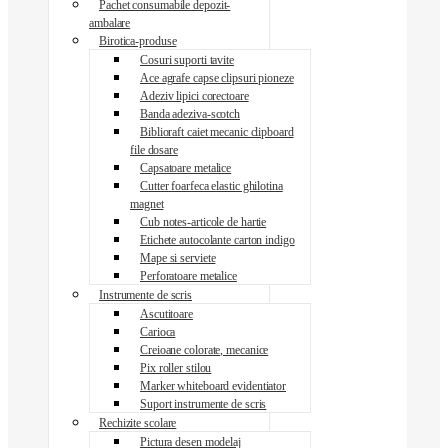
Pachet consumabile depozit-
ambalare
Birotica-produse
Cosuri suporti tavite
Ace agrafe capse clipsuri pioneze
Adeziv lipici corectoare
Banda adeziva-scotch
Biblioraft caiet mecanic clipboard
file dosare
Capsatoare metalice
Cutter foarfeca elastic ghilotina
magnet
Cub notes-articole de hartie
Etichete autocolante carton indigo
Mape si serviete
Perforatoare metalice
Instrumente de scris
Ascutitoare
Carioca
Creioane colorate, mecanice
Pix roller stilou
Marker whiteboard evidentiator
Suport instrumente de scris
Rechizite scolare
Pictura desen modelaj