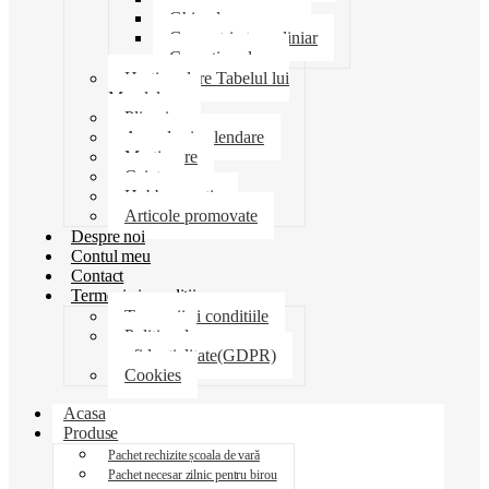
Ghiozdane penare
Geometrie trusa liniar
Coperti scolare
Harti scolare Tabelul lui
Mendeleev
Plicuri
Agende si calendare
Martisoare
Caiete
Hobby creatie
Articole promovate
Despre noi
Contul meu
Contact
Termeni si conditii
Termenii si conditiile
Politica de
confidentialitate(GDPR)
Cookies
Acasa
Produse
Pachet rechizite școala de vară
Pachet necesar zilnic pentru birou