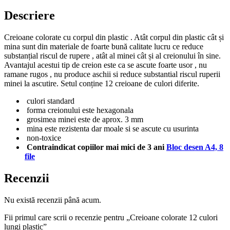
Descriere
Creioane colorate cu corpul din plastic . Atât corpul din plastic cât și
mina sunt din materiale de foarte bună calitate lucru ce reduce
substanțial riscul de rupere , atât al minei cât și al creionului în sine.
Avantajul acestui tip de creion este ca se ascute foarte usor , nu
ramane rugos , nu produce aschii si reduce substantial riscul ruperii
minei la ascutire. Setul conține 12 creioane de culori diferite.
culori standard
forma creionului este hexagonala
grosimea minei este de aprox. 3 mm
mina este rezistenta dar moale si se ascute cu usurinta
non-toxice
Contraindicat copiilor mai mici de 3 ani
Bloc desen A4, 8
file
Recenzii
Nu există recenzii până acum.
Fii primul care scrii o recenzie pentru „Creioane colorate 12 culori
lungi plastic”