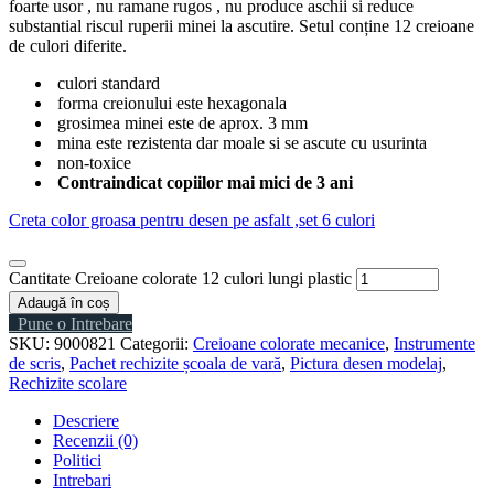
foarte usor , nu ramane rugos , nu produce aschii si reduce
substantial riscul ruperii minei la ascutire. Setul conține 12 creioane
de culori diferite.
culori standard
forma creionului este hexagonala
grosimea minei este de aprox. 3 mm
mina este rezistenta dar moale si se ascute cu usurinta
non-toxice
Contraindicat copiilor mai mici de 3 ani
Creta color groasa pentru desen pe asfalt ,set 6 culori
Cantitate Creioane colorate 12 culori lungi plastic
Adaugă în coș
Pune o Intrebare
SKU:
9000821
Categorii:
Creioane colorate mecanice
,
Instrumente
de scris
,
Pachet rechizite școala de vară
,
Pictura desen modelaj
,
Rechizite scolare
Descriere
Recenzii (0)
Politici
Intrebari