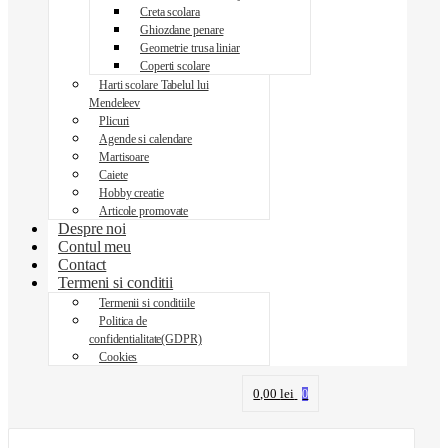
Creta scolara
Ghiozdane penare
Geometrie trusa liniar
Coperti scolare
Harti scolare Tabelul lui
Mendeleev
Plicuri
Agende si calendare
Martisoare
Caiete
Hobby creatie
Articole promovate
Despre noi
Contul meu
Contact
Termeni si conditii
Termenii si conditiile
Politica de
confidentialitate(GDPR)
Cookies
0,00
lei
0