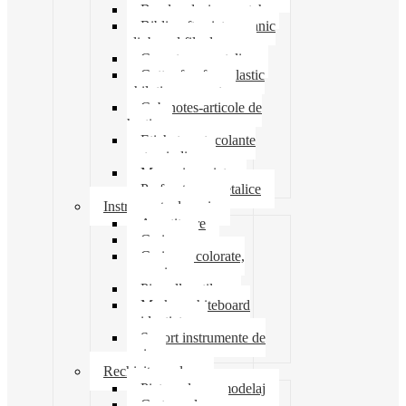
Banda adeziva-scotch
Biblioraft caiet mecanic
clipboard file dosare
Capsatoare metalice
Cutter foarfeca elastic
ghilotina magnet
Cub notes-articole de
hartie
Etichete autocolante
carton indigo
Mape si serviete
Perforatoare metalice
Instrumente de scris
Ascutitoare
Carioca
Creioane colorate,
mecanice
Pix roller stilou
Marker whiteboard
evidentiator
Suport instrumente de
scris
Rechizite scolare
Pictura desen modelaj
Creta scolara