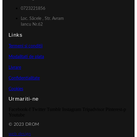
0723221856
Loc. Săcele , Str. Avram
Iancu Nr.62
Links
Termeni si conditii
Modalitati de plata
Livrare
Confidentialitate
Cookies
Urmariti-ne
Facebook-f
Twitter
Tumblr
Instagram
Tripadvisor
Pinterest-p
Youtube
© 2023 DROM
web design