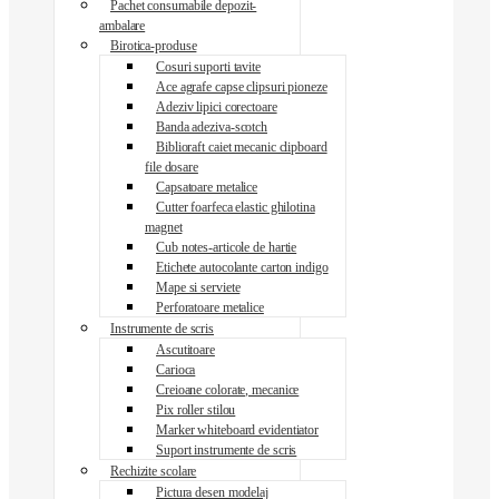
Pachet consumabile depozit-
ambalare
Birotica-produse
Cosuri suporti tavite
Ace agrafe capse clipsuri pioneze
Adeziv lipici corectoare
Banda adeziva-scotch
Biblioraft caiet mecanic clipboard
file dosare
Capsatoare metalice
Cutter foarfeca elastic ghilotina
magnet
Cub notes-articole de hartie
Etichete autocolante carton indigo
Mape si serviete
Perforatoare metalice
Instrumente de scris
Ascutitoare
Carioca
Creioane colorate, mecanice
Pix roller stilou
Marker whiteboard evidentiator
Suport instrumente de scris
Rechizite scolare
Pictura desen modelaj