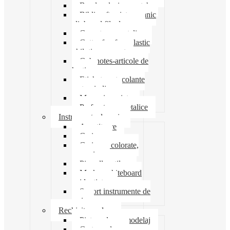
Banda adeziva-scotch
Biblioraft caiet mecanic
clipboard file dosare
Capsatoare metalice
Cutter foarfeca elastic
ghilotina magnet
Cub notes-articole de
hartie
Etichete autocolante
carton indigo
Mape si serviete
Perforatoare metalice
Instrumente de scris
Ascutitoare
Carioca
Creioane colorate,
mecanice
Pix roller stilou
Marker whiteboard
evidentiator
Suport instrumente de
scris
Rechizite scolare
Pictura desen modelaj
Creta scolara