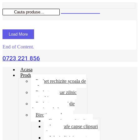
Load More
End of Content.
0723 221 856
Acasa
Produse
Pachet rechizite școala de
vară
Pachet necesar zilnic
pentru birou
Pachet consumabile
depozit-ambalare
Birotica-produse
Cosuri suporti tavite
Ace agrafe capse clipsuri
pioneze
Adeziv lipici corectoare