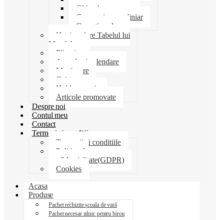
Ghiozdane penare
Geometrie trusa liniar
Coperti scolare
Harti scolare Tabelul lui
Mendeleev
Plicuri
Agende si calendare
Martisoare
Caiete
Hobby creatie
Articole promovate
Despre noi
Contul meu
Contact
Termeni si conditii
Termenii si conditiile
Politica de
confidentialitate(GDPR)
Cookies
Acasa
Produse
Pachet rechizite școala de vară
Pachet necesar zilnic pentru birou