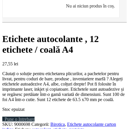
Nu ai niciun produs în coș.
Etichete autocolante , 12
etichete / coală A4
27,55
lei
Căutați o soluție pentru etichetarea plicurilor, a pachetelor pentru
livrat, pentru coduri de bare, produse , inventariere marfă ? Alegeți
etichetele autoadezive A4, albe, colțuri drepte! Pot fi folosite în
imprimante laser, inkjet și copiatoare. Etichetele sunt autoadezive și
se regăsesc pretăiate într-o gamă variată de dimensiuni. Sunt 100 de
foi A4 într-o cutie. Sunt 12 etichete de 63.5 x70 mm pe coală.
Stoc epuizat
Pune o Intrebare
SKU:
9000698
Categorii:
Birotica
,
Etichete autocolante carton