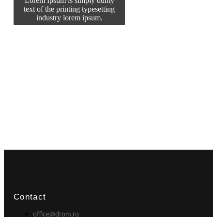
Lorem Ipsum is simply dumy
text of the printing typesetting
industry lorem ipsum.
Contact
office@drom.ro