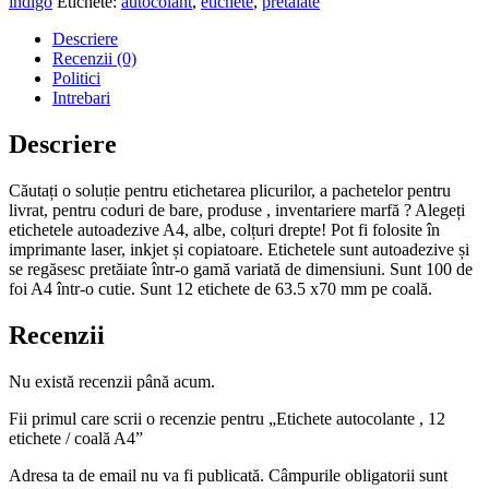
indigo
Etichete:
autocolant
,
etichete
,
pretaiate
Descriere
Recenzii (0)
Politici
Intrebari
Descriere
Căutați o soluție pentru etichetarea plicurilor, a pachetelor pentru
livrat, pentru coduri de bare, produse , inventariere marfă ? Alegeți
etichetele autoadezive A4, albe, colțuri drepte! Pot fi folosite în
imprimante laser, inkjet și copiatoare. Etichetele sunt autoadezive și
se regăsesc pretăiate într-o gamă variată de dimensiuni. Sunt 100 de
foi A4 într-o cutie. Sunt 12 etichete de 63.5 x70 mm pe coală.
Recenzii
Nu există recenzii până acum.
Fii primul care scrii o recenzie pentru „Etichete autocolante , 12
etichete / coală A4”
Adresa ta de email nu va fi publicată.
Câmpurile obligatorii sunt