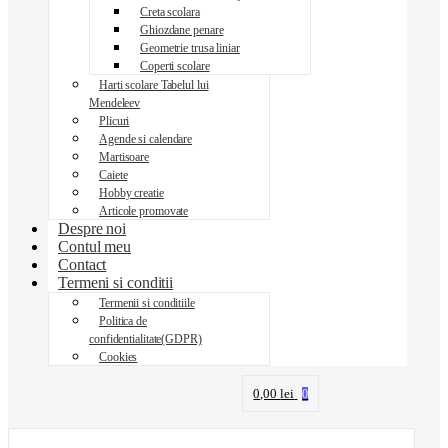
Creta scolara
Ghiozdane penare
Geometrie trusa liniar
Coperti scolare
Harti scolare Tabelul lui
Mendeleev
Plicuri
Agende si calendare
Martisoare
Caiete
Hobby creatie
Articole promovate
Despre noi
Contul meu
Contact
Termeni si conditii
Termenii si conditiile
Politica de
confidentialitate(GDPR)
Cookies
0,00
lei
0