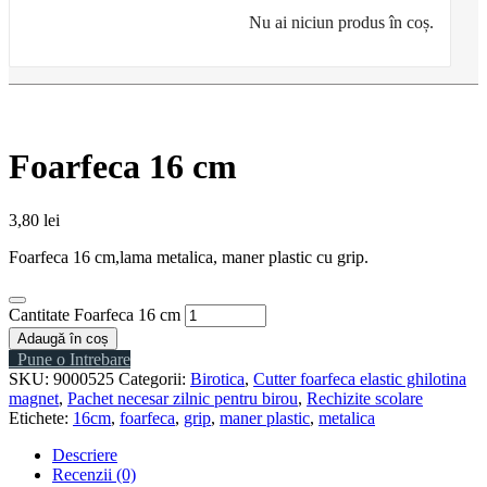
Nu ai niciun produs în coș.
Foarfeca 16 cm
3,80
lei
Foarfeca 16 cm,lama metalica, maner plastic cu grip.
Cantitate Foarfeca 16 cm
Adaugă în coș
Pune o Intrebare
SKU:
9000525
Categorii:
Birotica
,
Cutter foarfeca elastic ghilotina
magnet
,
Pachet necesar zilnic pentru birou
,
Rechizite scolare
Etichete:
16cm
,
foarfeca
,
grip
,
maner plastic
,
metalica
Descriere
Recenzii (0)