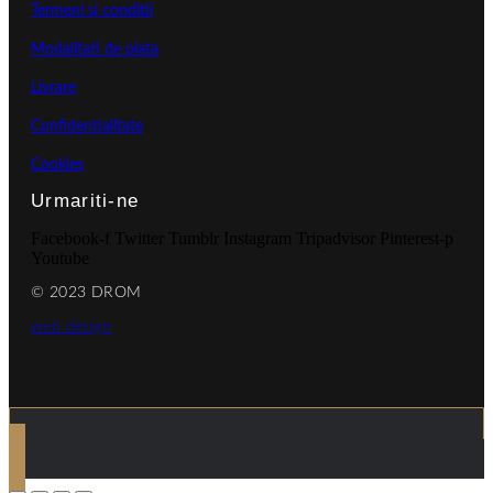
Termeni si conditii
Modalitati de plata
Livrare
Confidentialitate
Cookies
Urmariti-ne
Facebook-f
Twitter
Tumblr
Instagram
Tripadvisor
Pinterest-p
Youtube
© 2023 DROM
web design