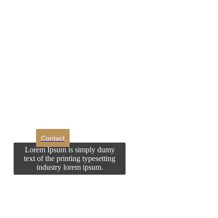
DROM
Doriti sa ne
contactati?
Contact
Lorem Ipsum is simply dumy
text of the printing typesetting
industry lorem ipsum.