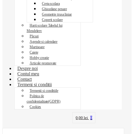
Creta scolara
Ghiozdane penare
Geometrie trusa liniar
Coperti scolare
Harti scolare Tabelul lui
Mendeleev
Plicuri
Agende si calendare
Martisoare
Caiete
Hobby creatie
Articole promovate
Despre noi
Contul meu
Contact
Termeni si conditii
Termenii si conditiile
Politica de
confidentialitate(GDPR)
Cookies
0,00
lei
0