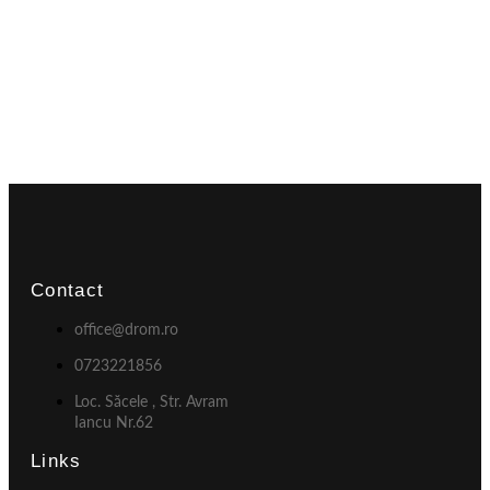
Contact
office@drom.ro
0723221856
Loc. Săcele , Str. Avram
Iancu Nr.62
Links