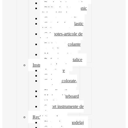
Banda adeziva-scotch
Biblioraft caiet mecanic
clipboard file dosare
Capsatoare metalice
Cutter foarfeca elastic
ghilotina magnet
Cub notes-articole de
hartie
Etichete autocolante
carton indigo
Mape si serviete
Perforatoare metalice
Instrumente de scris
Ascutitoare
Carioca
Creioane colorate,
mecanice
Pix roller stilou
Marker whiteboard
evidentiator
Suport instrumente de
scris
Rechizite scolare
Pictura desen modelaj
Creta scolara