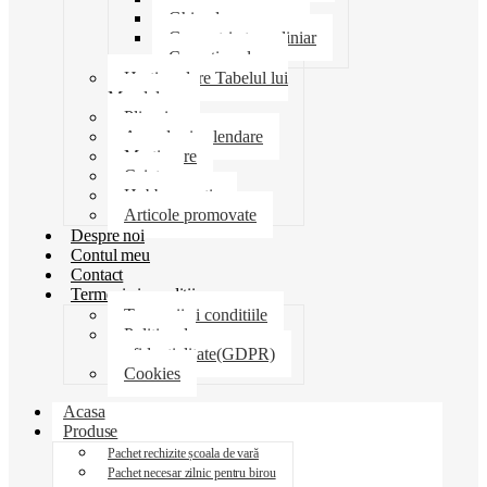
Ghiozdane penare
Geometrie trusa liniar
Coperti scolare
Harti scolare Tabelul lui
Mendeleev
Plicuri
Agende si calendare
Martisoare
Caiete
Hobby creatie
Articole promovate
Despre noi
Contul meu
Contact
Termeni si conditii
Termenii si conditiile
Politica de
confidentialitate(GDPR)
Cookies
Acasa
Produse
Pachet rechizite școala de vară
Pachet necesar zilnic pentru birou