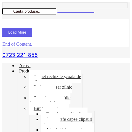
Load More
End of Content.
0723 221 856
Acasa
Produse
Pachet rechizite școala de
vară
Pachet necesar zilnic
pentru birou
Pachet consumabile
depozit-ambalare
Birotica-produse
Cosuri suporti tavite
Ace agrafe capse clipsuri
pioneze
Adeziv lipici corectoare