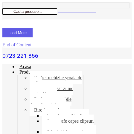
Load More
End of Content.
0723 221 856
Acasa
Produse
Pachet rechizite școala de
vară
Pachet necesar zilnic
pentru birou
Pachet consumabile
depozit-ambalare
Birotica-produse
Cosuri suporti tavite
Ace agrafe capse clipsuri
pioneze
Adeziv lipici corectoare