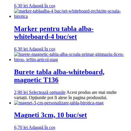
6,30
lei
Adaugă în coș
Marker pentru tabla alba-
whiteboard-4 buc/set
6,30
lei
Adaugă în coș
Burete tabla alba-whiteboard,
magnetic T136
2,90
lei
Selectează opțiunile
Acest produs are mai multe
variații. Opțiunile pot fi alese în pagina produsului.
Magneti 3cm, 10 buc/set
6,70
lei
Adaugă în coș