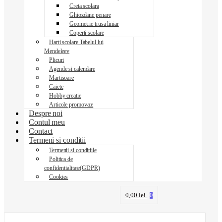
Creta scolara
Ghiozdane penare
Geometrie trusa liniar
Coperti scolare
Harti scolare Tabelul lui
Mendeleev
Plicuri
Agende si calendare
Martisoare
Caiete
Hobby creatie
Articole promovate
Despre noi
Contul meu
Contact
Termeni si conditii
Termenii si conditiile
Politica de
confidentialitate(GDPR)
Cookies
0,00
lei
0