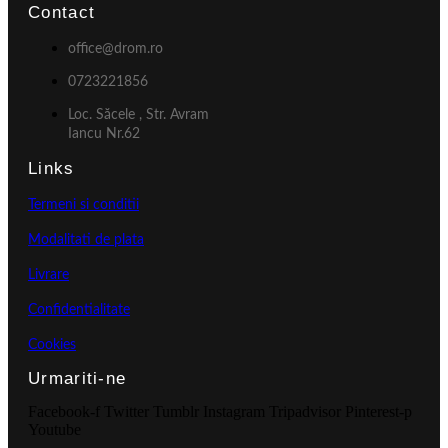
Contact
office@drom.ro
0723221856
Loc. Săcele , Str. Avram
Iancu Nr.62
Links
Termeni si conditii
Modalitati de plata
Livrare
Confidentialitate
Cookies
Urmariti-ne
Facebook-f
Twitter
Tumblr
Instagram
Tripadvisor
Pinterest-p
Youtube