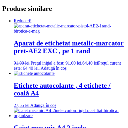
Produse similare
Reduceri!
Aparat de etichetat metalic-marcator
pret-AE2 EXC , pe 1 rand
91,00
lei
Prețul inițial a fost: 91,00 lei.
64,40
lei
Prețul curent
este: 64,40 lei.
Adaugă în coș
Etichete autocolante , 4 etichete /
coală A4
27,55
lei
Adaugă în coș
Caiet mecanic A4 2 inele