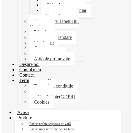
Ghiozdane penare
Geometrie trusa liniar
Coperti scolare
Harti scolare Tabelul lui
Mendeleev
Plicuri
Agende si calendare
Martisoare
Caiete
Hobby creatie
Articole promovate
Despre noi
Contul meu
Contact
Termeni si conditii
Termenii si conditiile
Politica de
confidentialitate(GDPR)
Cookies
Acasa
Produse
Pachet rechizite școala de vară
Pachet necesar zilnic pentru birou