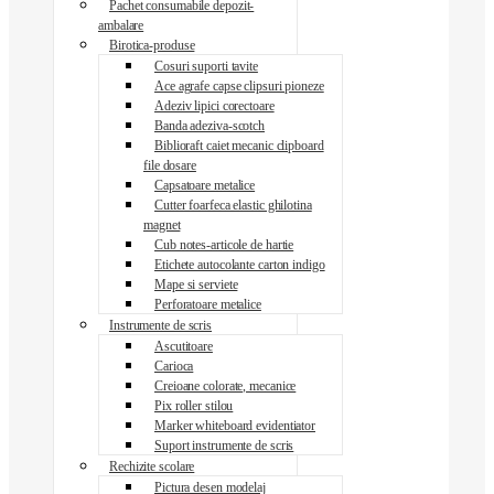
Pachet consumabile depozit-
ambalare
Birotica-produse
Cosuri suporti tavite
Ace agrafe capse clipsuri pioneze
Adeziv lipici corectoare
Banda adeziva-scotch
Biblioraft caiet mecanic clipboard
file dosare
Capsatoare metalice
Cutter foarfeca elastic ghilotina
magnet
Cub notes-articole de hartie
Etichete autocolante carton indigo
Mape si serviete
Perforatoare metalice
Instrumente de scris
Ascutitoare
Carioca
Creioane colorate, mecanice
Pix roller stilou
Marker whiteboard evidentiator
Suport instrumente de scris
Rechizite scolare
Pictura desen modelaj