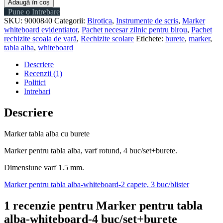
Adaugă în coș
Pune o Intrebare
SKU:
9000840
Categorii:
Birotica
,
Instrumente de scris
,
Marker
whiteboard evidentiator
,
Pachet necesar zilnic pentru birou
,
Pachet
rechizite școala de vară
,
Rechizite scolare
Etichete:
burete
,
marker
,
tabla alba
,
whiteboard
Descriere
Recenzii (1)
Politici
Intrebari
Descriere
Marker tabla alba cu burete
Marker pentru tabla alba, varf rotund, 4 buc/set+burete.
Dimensiune varf 1.5 mm.
Marker pentru tabla alba-whiteboard-2 capete, 3 buc/blister
1 recenzie pentru
Marker pentru tabla
alba-whiteboard-4 buc/set+burete