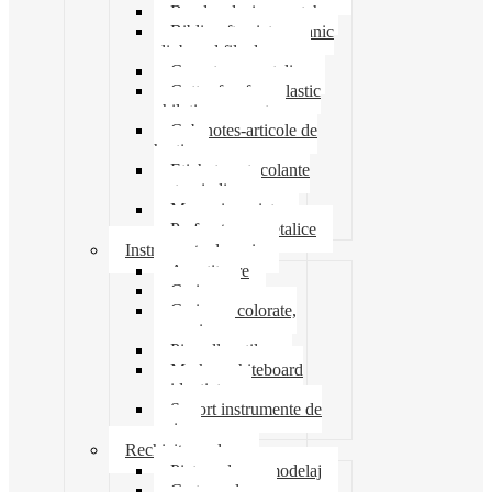
Banda adeziva-scotch
Biblioraft caiet mecanic
clipboard file dosare
Capsatoare metalice
Cutter foarfeca elastic
ghilotina magnet
Cub notes-articole de
hartie
Etichete autocolante
carton indigo
Mape si serviete
Perforatoare metalice
Instrumente de scris
Ascutitoare
Carioca
Creioane colorate,
mecanice
Pix roller stilou
Marker whiteboard
evidentiator
Suport instrumente de
scris
Rechizite scolare
Pictura desen modelaj
Creta scolara