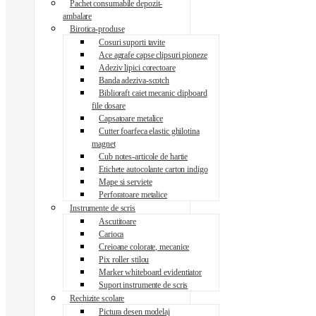
Pachet consumabile depozit-
ambalare
Birotica-produse
Cosuri suporti tavite
Ace agrafe capse clipsuri pioneze
Adeziv lipici corectoare
Banda adeziva-scotch
Biblioraft caiet mecanic clipboard
file dosare
Capsatoare metalice
Cutter foarfeca elastic ghilotina
magnet
Cub notes-articole de hartie
Etichete autocolante carton indigo
Mape si serviete
Perforatoare metalice
Instrumente de scris
Ascutitoare
Carioca
Creioane colorate, mecanice
Pix roller stilou
Marker whiteboard evidentiator
Suport instrumente de scris
Rechizite scolare
Pictura desen modelaj