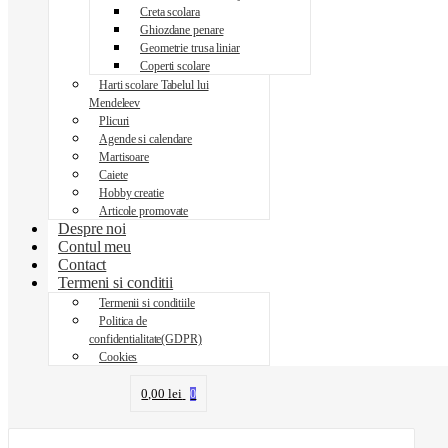
Creta scolara
Ghiozdane penare
Geometrie trusa liniar
Coperti scolare
Harti scolare Tabelul lui
Mendeleev
Plicuri
Agende si calendare
Martisoare
Caiete
Hobby creatie
Articole promovate
Despre noi
Contul meu
Contact
Termeni si conditii
Termenii si conditiile
Politica de
confidentialitate(GDPR)
Cookies
0,00
lei
0