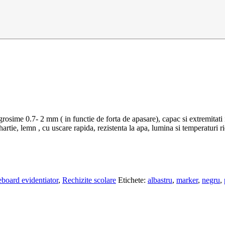
rosime 0.7- 2 mm ( in functie de forta de apasare), capac si extremitati i
hartie, lemn , cu uscare rapida, rezistenta la apa, lumina si temperaturi ri
board evidentiator
,
Rechizite scolare
Etichete:
albastru
,
marker
,
negru
,