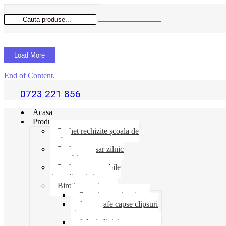
Load More
End of Content.
0723 221 856
Acasa
Produse
Pachet rechizite școala de
vară
Pachet necesar zilnic
pentru birou
Pachet consumabile
depozit-ambalare
Birotica-produse
Cosuri suporti tavite
Ace agrafe capse clipsuri
pioneze
Adeziv lipici corectoare