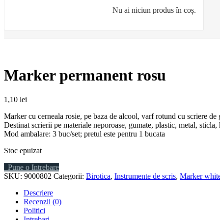
Nu ai niciun produs în coș.
Marker permanent rosu
1,10
lei
Marker cu cerneala rosie, pe baza de alcool, varf rotund cu scriere de g
Destinat scrierii pe materiale neporoase, gumate, plastic, metal, sticla, 
Mod ambalare: 3 buc/set; pretul este pentru 1 bucata
Stoc epuizat
Pune o Intrebare
SKU:
9000802
Categorii:
Birotica
,
Instrumente de scris
,
Marker white
Descriere
Recenzii (0)
Politici
Intrebari