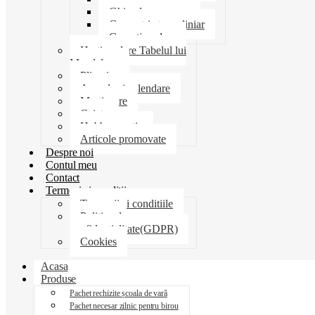
Ghiozdane penare
Geometrie trusa liniar
Coperti scolare
Harti scolare Tabelul lui
Mendeleev
Plicuri
Agende si calendare
Martisoare
Caiete
Hobby creatie
Articole promovate
Despre noi
Contul meu
Contact
Termeni si conditii
Termenii si conditiile
Politica de
confidentialitate(GDPR)
Cookies
Acasa
Produse
Pachet rechizite școala de vară
Pachet necesar zilnic pentru birou