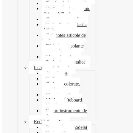
Banda adeziva-scotch
Biblioraft caiet mecanic
clipboard file dosare
Capsatoare metalice
Cutter foarfeca elastic
ghilotina magnet
Cub notes-articole de
hartie
Etichete autocolante
carton indigo
Mape si serviete
Perforatoare metalice
Instrumente de scris
Ascutitoare
Carioca
Creioane colorate,
mecanice
Pix roller stilou
Marker whiteboard
evidentiator
Suport instrumente de
scris
Rechizite scolare
Pictura desen modelaj
Creta scolara