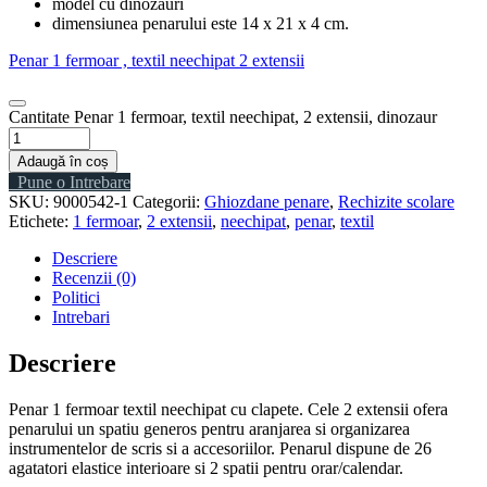
model cu dinozauri
dimensiunea penarului este 14 x 21 x 4 cm.
Penar 1 fermoar , textil neechipat 2 extensii
Cantitate Penar 1 fermoar, textil neechipat, 2 extensii, dinozaur
Adaugă în coș
Pune o Intrebare
SKU:
9000542-1
Categorii:
Ghiozdane penare
,
Rechizite scolare
Etichete:
1 fermoar
,
2 extensii
,
neechipat
,
penar
,
textil
Descriere
Recenzii (0)
Politici
Intrebari
Descriere
Penar 1 fermoar textil neechipat cu clapete. Cele 2 extensii ofera
penarului un spatiu generos pentru aranjarea si organizarea
instrumentelor de scris si a accesoriilor. Penarul dispune de 26
agatatori elastice interioare si 2 spatii pentru orar/calendar.