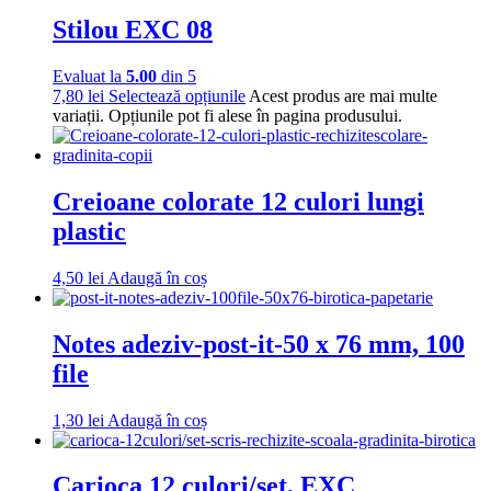
Stilou EXC 08
Evaluat la
5.00
din 5
7,80
lei
Selectează opțiunile
Acest produs are mai multe
variații. Opțiunile pot fi alese în pagina produsului.
Creioane colorate 12 culori lungi
plastic
4,50
lei
Adaugă în coș
Notes adeziv-post-it-50 x 76 mm, 100
file
1,30
lei
Adaugă în coș
Carioca 12 culori/set, EXC