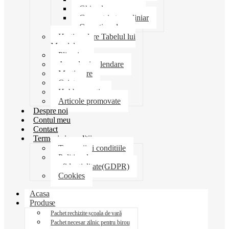
Ghiozdane penare
Geometrie trusa liniar
Coperti scolare
Harti scolare Tabelul lui
Mendeleev
Plicuri
Agende si calendare
Martisoare
Caiete
Hobby creatie
Articole promovate
Despre noi
Contul meu
Contact
Termeni si conditii
Termenii si conditiile
Politica de
confidentialitate(GDPR)
Cookies
Acasa
Produse
Pachet rechizite școala de vară
Pachet necesar zilnic pentru birou