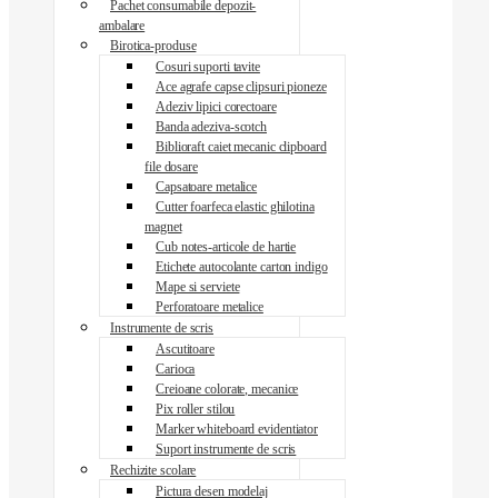
Pachet consumabile depozit-
ambalare
Birotica-produse
Cosuri suporti tavite
Ace agrafe capse clipsuri pioneze
Adeziv lipici corectoare
Banda adeziva-scotch
Biblioraft caiet mecanic clipboard
file dosare
Capsatoare metalice
Cutter foarfeca elastic ghilotina
magnet
Cub notes-articole de hartie
Etichete autocolante carton indigo
Mape si serviete
Perforatoare metalice
Instrumente de scris
Ascutitoare
Carioca
Creioane colorate, mecanice
Pix roller stilou
Marker whiteboard evidentiator
Suport instrumente de scris
Rechizite scolare
Pictura desen modelaj