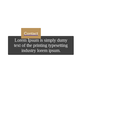
Doriti sa ne
contactati?
Contact
Lorem Ipsum is simply dumy
text of the printing typesetting
industry lorem ipsum.