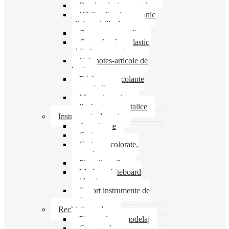
Banda adeziva-scotch
Biblioraft caiet mecanic
clipboard file dosare
Capsatoare metalice
Cutter foarfeca elastic
ghilotina magnet
Cub notes-articole de
hartie
Etichete autocolante
carton indigo
Mape si serviete
Perforatoare metalice
Instrumente de scris
Ascutitoare
Carioca
Creioane colorate,
mecanice
Pix roller stilou
Marker whiteboard
evidentiator
Suport instrumente de
scris
Rechizite scolare
Pictura desen modelaj
Creta scolara