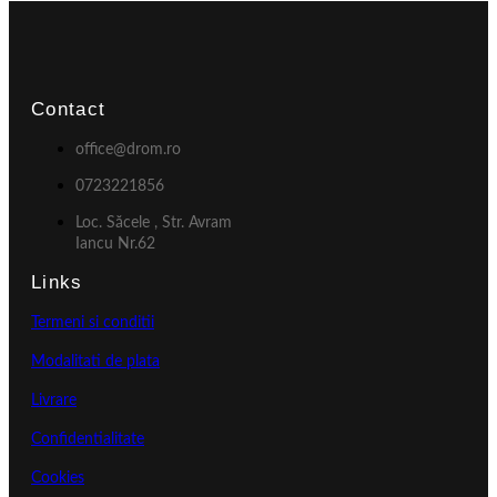
Contact
office@drom.ro
0723221856
Loc. Săcele , Str. Avram
Iancu Nr.62
Links
Termeni si conditii
Modalitati de plata
Livrare
Confidentialitate
Cookies