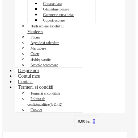
Creta scolara
Ghiozdane penare
Geometrie trusa liniar
Coperti scolare
Harti scolare Tabelul lui
Mendeleev
Plicuri
Agende si calendare
Martisoare
Caiete
Hobby creatie
Articole promovate
Despre noi
Contul meu
Contact
Termeni si conditii
Termenii si conditiile
Politica de
confidentialitate(GDPR)
Cookies
0,00
lei
0