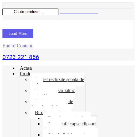
Load More
End of Content.
0723 221 856
Acasa
Produse
Pachet rechizite școala de
vară
Pachet necesar zilnic
pentru birou
Pachet consumabile
depozit-ambalare
Birotica-produse
Cosuri suporti tavite
Ace agrafe capse clipsuri
pioneze
Adeziv lipici corectoare