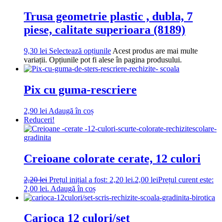
Trusa geometrie plastic , dubla, 7
piese, calitate superioara (8189)
9,30
lei
Selectează opțiunile
Acest produs are mai multe
variații. Opțiunile pot fi alese în pagina produsului.
Pix cu guma-rescriere
2,90
lei
Adaugă în coș
Reduceri!
Creioane colorate cerate, 12 culori
2,20
lei
Prețul inițial a fost: 2,20 lei.
2,00
lei
Prețul curent este:
2,00 lei.
Adaugă în coș
Carioca 12 culori/set