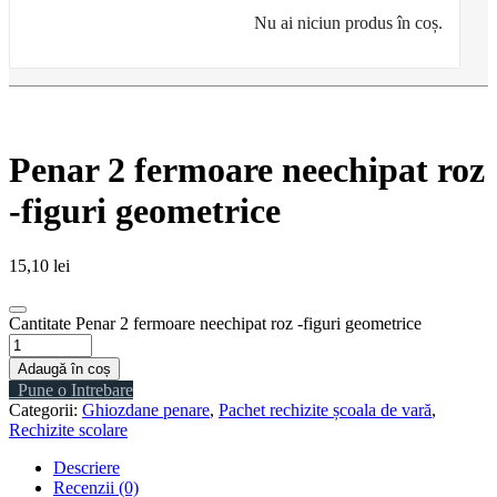
Nu ai niciun produs în coș.
Penar 2 fermoare neechipat roz
-figuri geometrice
15,10
lei
Cantitate Penar 2 fermoare neechipat roz -figuri geometrice
Adaugă în coș
Pune o Intrebare
Categorii:
Ghiozdane penare
,
Pachet rechizite școala de vară
,
Rechizite scolare
Descriere
Recenzii (0)