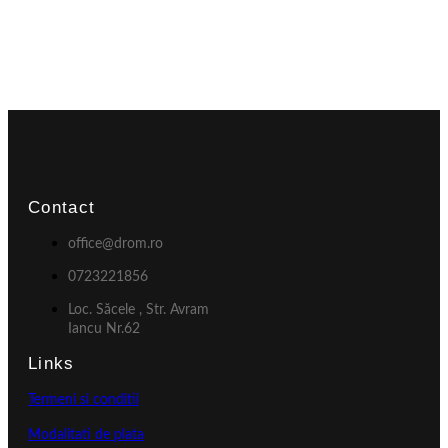
Contact
office@drom.ro
0723221856
Loc. Săcele , Str. Avram
Iancu Nr.62
Links
Termeni si conditii
Modalitati de plata