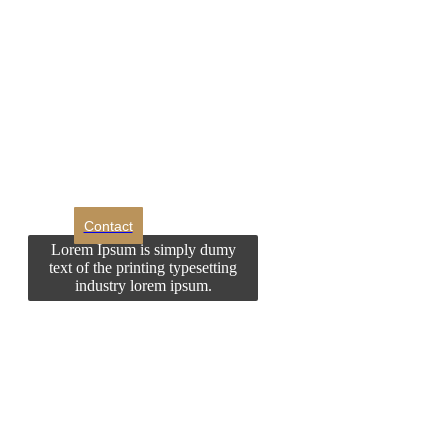
DROM
Doriti sa ne
contactati?
Contact
Lorem Ipsum is simply dumy
text of the printing typesetting
industry lorem ipsum.