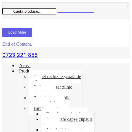
Load More
End of Content.
0723 221 856
Acasa
Produse
Pachet rechizite școala de
vară
Pachet necesar zilnic
pentru birou
Pachet consumabile
depozit-ambalare
Birotica-produse
Cosuri suporti tavite
Ace agrafe capse clipsuri
pioneze
Adeziv lipici corectoare