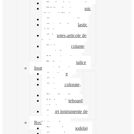
Banda adeziva-scotch
Biblioraft caiet mecanic
clipboard file dosare
Capsatoare metalice
Cutter foarfeca elastic
ghilotina magnet
Cub notes-articole de
hartie
Etichete autocolante
carton indigo
Mape si serviete
Perforatoare metalice
Instrumente de scris
Ascutitoare
Carioca
Creioane colorate,
mecanice
Pix roller stilou
Marker whiteboard
evidentiator
Suport instrumente de
scris
Rechizite scolare
Pictura desen modelaj
Creta scolara