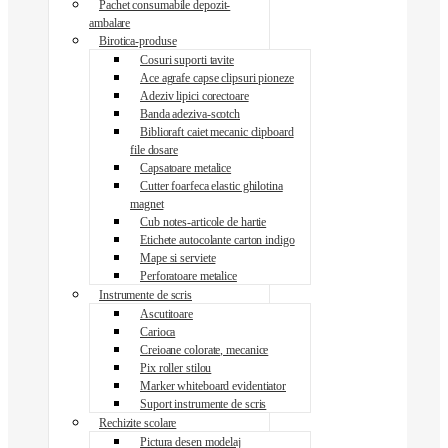
Pachet consumabile depozit-
ambalare
Birotica-produse
Cosuri suporti tavite
Ace agrafe capse clipsuri pioneze
Adeziv lipici corectoare
Banda adeziva-scotch
Biblioraft caiet mecanic clipboard
file dosare
Capsatoare metalice
Cutter foarfeca elastic ghilotina
magnet
Cub notes-articole de hartie
Etichete autocolante carton indigo
Mape si serviete
Perforatoare metalice
Instrumente de scris
Ascutitoare
Carioca
Creioane colorate, mecanice
Pix roller stilou
Marker whiteboard evidentiator
Suport instrumente de scris
Rechizite scolare
Pictura desen modelaj