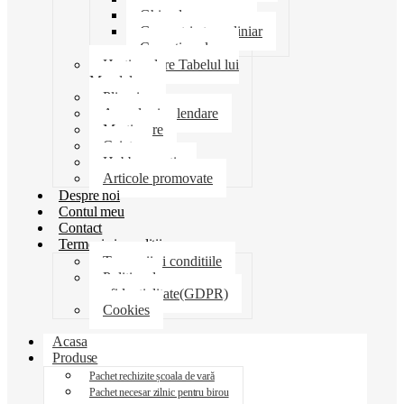
Ghiozdane penare
Geometrie trusa liniar
Coperti scolare
Harti scolare Tabelul lui
Mendeleev
Plicuri
Agende si calendare
Martisoare
Caiete
Hobby creatie
Articole promovate
Despre noi
Contul meu
Contact
Termeni si conditii
Termenii si conditiile
Politica de
confidentialitate(GDPR)
Cookies
Acasa
Produse
Pachet rechizite școala de vară
Pachet necesar zilnic pentru birou