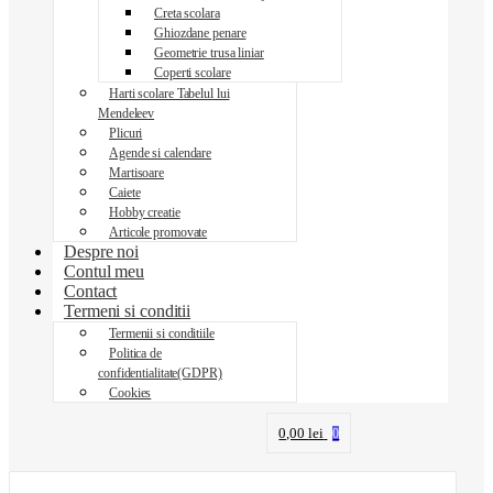
Creta scolara
Ghiozdane penare
Geometrie trusa liniar
Coperti scolare
Harti scolare Tabelul lui
Mendeleev
Plicuri
Agende si calendare
Martisoare
Caiete
Hobby creatie
Articole promovate
Despre noi
Contul meu
Contact
Termeni si conditii
Termenii si conditiile
Politica de
confidentialitate(GDPR)
Cookies
0,00
lei
0