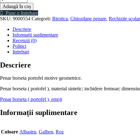
Penar
Adaugă în coș
borseta
Pune o Intrebare
(
SKU:
9000554
Categorii:
Birotica
,
Ghiozdane penare
,
Rechizite scola
portofel
),
Descriere
motive
Informații suplimentare
geometrice
Recenzii (0)
Politici
Intrebari
Descriere
Penar borseta portofel motive geometrice.
Penar borseta ( portofel ), material sintetic; inchidere fermoar; dimensiu
Penar borseta ( portofel ), emoji
Informații suplimentare
Culoare
Albastru
,
Galben
,
Roz