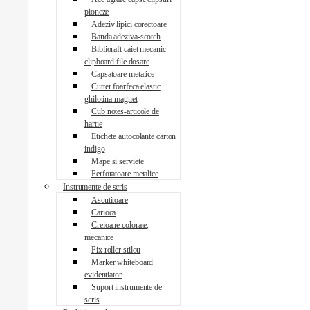
pioneze
Adeziv lipici corectoare
Banda adeziva-scotch
Biblioraft caiet mecanic
clipboard file dosare
Capsatoare metalice
Cutter foarfeca elastic
ghilotina magnet
Cub notes-articole de
hartie
Etichete autocolante carton
indigo
Mape si serviete
Perforatoare metalice
Instrumente de scris
Ascutitoare
Carioca
Creioane colorate,
mecanice
Pix roller stilou
Marker whiteboard
evidentiator
Suport instrumente de
scris