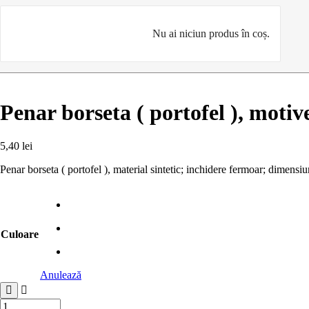
Nu ai niciun produs în coș.
Penar borseta ( portofel ), moti
5,40
lei
Penar borseta ( portofel ), material sintetic; inchidere fermoar; dimensiu
Culoare
Anulează
Cantitate