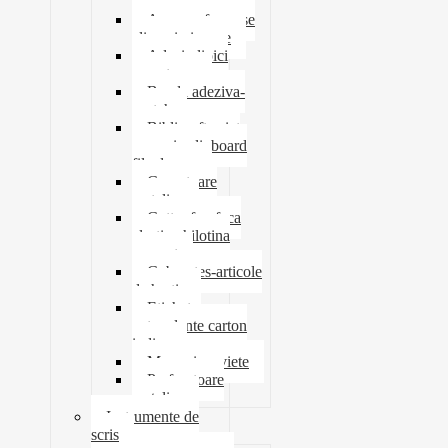
tavite
Ace agrafe capse
clipsuri pioneze
Adeziv lipici
corectoare
Banda adeziva-
scotch
Biblioraft caiet
mecanic clipboard
file dosare
Capsatoare
metalice
Cutter foarfeca
elastic ghilotina
magnet
Cub notes-articole
de hartie
Etichete
autocolante carton
indigo
Mape si serviete
Perforatoare
metalice
Instrumente de
scris