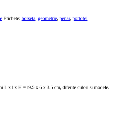
re
Etichete:
borseta
,
geometrie
,
penar
,
portofel
ni L x l x H =19.5 x 6 x 3.5 cm, diferite culori si modele.