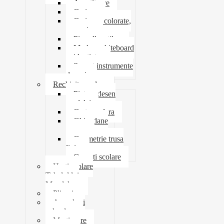
Ascutitoare
Carioca
Creioane colorate,
mecanice
Pix roller stilou
Marker whiteboard
evidentiator
Suport instrumente
de scris
Rechizite scolare
Pictura desen
modelaj
Creta scolara
Ghiozdane
penare
Geometrie trusa
liniar
Coperti scolare
Harti scolare
Tabelul lui
Mendeleev
Plicuri
Agende si
calendare
Martisoare