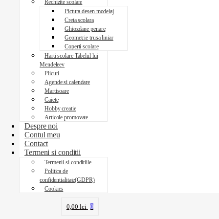
Rechizite scolare
Pictura desen modelaj
Creta scolara
Ghiozdane penare
Geometrie trusa liniar
Coperti scolare
Harti scolare Tabelul lui
Mendeleev
Plicuri
Agende si calendare
Martisoare
Caiete
Hobby creatie
Articole promovate
Despre noi
Contul meu
Contact
Termeni si conditii
Termenii si conditiile
Politica de
confidentialitate(GDPR)
Cookies
0,00
lei
0