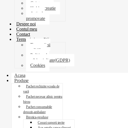
Caiete
Hobby creatie
Articole
promovate
Despre noi
Contul meu
Contact
Termeni si conditii
Termenii si
conditiile
Politica de
confidentialitate(GDPR)
Cookies
Acasa
Produse
Pachet rechizite școala de
vară
Pachet necesar zilnic pentru
birou
Pachet consumabile
depozit-ambalare
Birotica-produse
Cosuri suporti tavite
Ace agrafe capse clipsuri