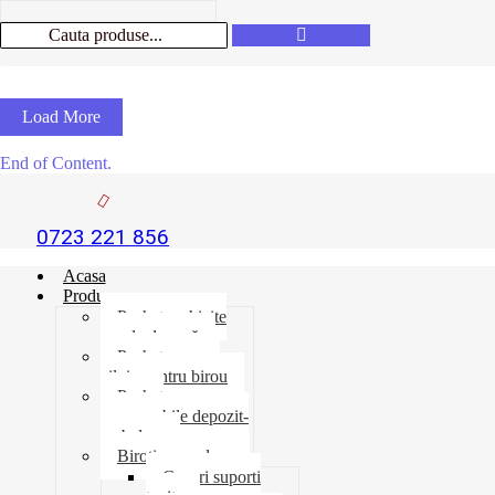
Load More
End of Content.
0723 221 856
Acasa
Produse
Pachet rechizite
școala de vară
Pachet necesar
zilnic pentru birou
Pachet
consumabile depozit-
ambalare
Birotica-produse
Cosuri suporti