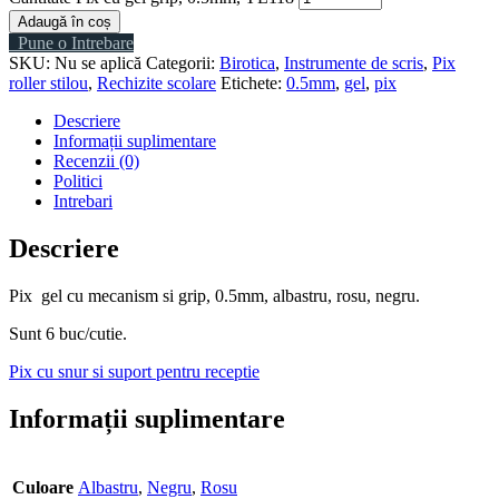
Adaugă în coș
Pune o Intrebare
SKU:
Nu se aplică
Categorii:
Birotica
,
Instrumente de scris
,
Pix
roller stilou
,
Rechizite scolare
Etichete:
0.5mm
,
gel
,
pix
Descriere
Informații suplimentare
Recenzii (0)
Politici
Intrebari
Descriere
Pix gel cu mecanism si grip, 0.5mm, albastru, rosu, negru.
Sunt 6 buc/cutie.
Pix cu snur si suport pentru receptie
Informații suplimentare
Culoare
Albastru
,
Negru
,
Rosu