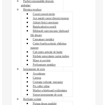
Pachet consumabile depozit-
ambalare
Birotica-produse
Cosuri suporti tavite
Ace agrafe capse clipsuri pioneze
Adeziv lipici corectoare
Banda adeziva-scotch
Biblioraft caiet mecanic clipboard
file dosare
Capsatoare metalice
Cutter foarfeca elastic ghilotina
magnet
Cub notes-articole de hartie
Etichete autocolante carton indigo
Mape si serviete
Perforatoare metalice
Instrumente de scris
Ascutitoare
Carioca
Creioane colorate, mecanice
Pix roller stilou
Marker whiteboard evidentiator
Suport instrumente de scris
Rechizite scolare
Pictura desen modelaj