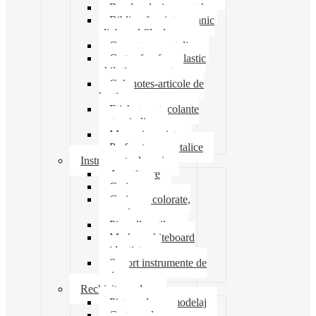
Banda adeziva-scotch
Biblioraft caiet mecanic
clipboard file dosare
Capsatoare metalice
Cutter foarfeca elastic
ghilotina magnet
Cub notes-articole de
hartie
Etichete autocolante
carton indigo
Mape si serviete
Perforatoare metalice
Instrumente de scris
Ascutitoare
Carioca
Creioane colorate,
mecanice
Pix roller stilou
Marker whiteboard
evidentiator
Suport instrumente de
scris
Rechizite scolare
Pictura desen modelaj
Creta scolara