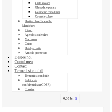
Creta scolara
Ghiozdane penare
Geometrie trusa liniar
Coperti scolare
Harti scolare Tabelul lui
Mendeleev
Plicuri
Agende si calendare
Martisoare
Caiete
Hobby creatie
Articole promovate
Despre noi
Contul meu
Contact
Termeni si conditii
Termenii si conditiile
Politica de
confidentialitate(GDPR)
Cookies
0,00
lei
0