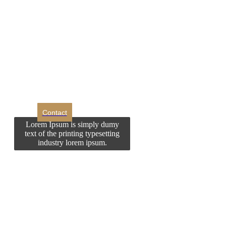
DROM
Doriti sa ne
contactati?
Contact
Lorem Ipsum is simply dumy
text of the printing typesetting
industry lorem ipsum.