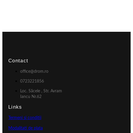
Contact
office@drom.ro
0723221856
Loc. Săcele , Str. Avram
Iancu Nr.62
Links
Termeni si conditii
Modalitati de plata