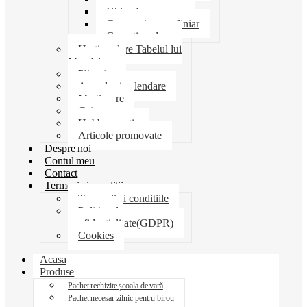
Ghiozdane penare
Geometrie trusa liniar
Coperti scolare
Harti scolare Tabelul lui
Mendeleev
Plicuri
Agende si calendare
Martisoare
Caiete
Hobby creatie
Articole promovate
Despre noi
Contul meu
Contact
Termeni si conditii
Termenii si conditiile
Politica de
confidentialitate(GDPR)
Cookies
Acasa
Produse
Pachet rechizite școala de vară
Pachet necesar zilnic pentru birou