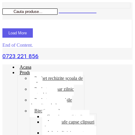
Load More
End of Content.
0723 221 856
Acasa
Produse
Pachet rechizite școala de
vară
Pachet necesar zilnic
pentru birou
Pachet consumabile
depozit-ambalare
Birotica-produse
Cosuri suporti tavite
Ace agrafe capse clipsuri
pioneze
Adeziv lipici corectoare