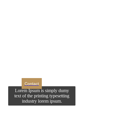
DROM
Doriti sa ne
contactati?
Contact
Lorem Ipsum is simply dumy
text of the printing typesetting
industry lorem ipsum.