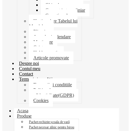
Ghiozdane penare
Geometrie trusa liniar
Coperti scolare
Harti scolare Tabelul lui
Mendeleev
Plicuri
Agende si calendare
Martisoare
Caiete
Hobby creatie
Articole promovate
Despre noi
Contul meu
Contact
Termeni si conditii
Termenii si conditiile
Politica de
confidentialitate(GDPR)
Cookies
Acasa
Produse
Pachet rechizite școala de vară
Pachet necesar zilnic pentru birou