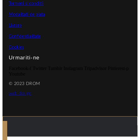
Termeni si conditii
Modalitati de plata
Livrare
Confidentialitate
Cookies
Urmariti-ne
Facebook-f
Twitter
Tumblr
Instagram
Tripadvisor
Pinterest-p
Youtube
© 2023 DROM
web design