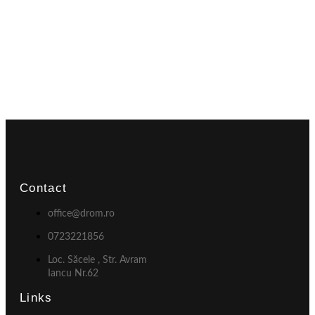
Contact
office@drom.ro
0723221856
Loc. Săcele , Str. Avram
Iancu Nr.62
Links