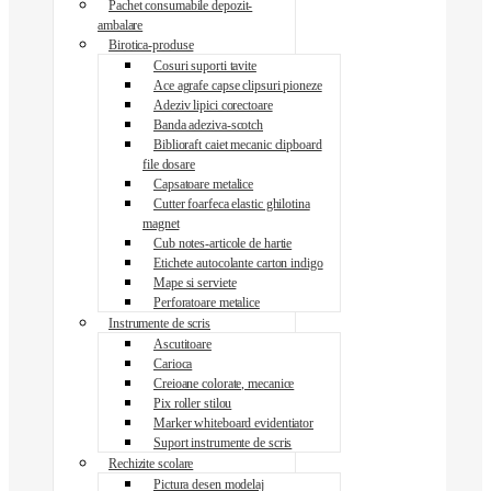
Pachet consumabile depozit-
ambalare
Birotica-produse
Cosuri suporti tavite
Ace agrafe capse clipsuri pioneze
Adeziv lipici corectoare
Banda adeziva-scotch
Biblioraft caiet mecanic clipboard
file dosare
Capsatoare metalice
Cutter foarfeca elastic ghilotina
magnet
Cub notes-articole de hartie
Etichete autocolante carton indigo
Mape si serviete
Perforatoare metalice
Instrumente de scris
Ascutitoare
Carioca
Creioane colorate, mecanice
Pix roller stilou
Marker whiteboard evidentiator
Suport instrumente de scris
Rechizite scolare
Pictura desen modelaj