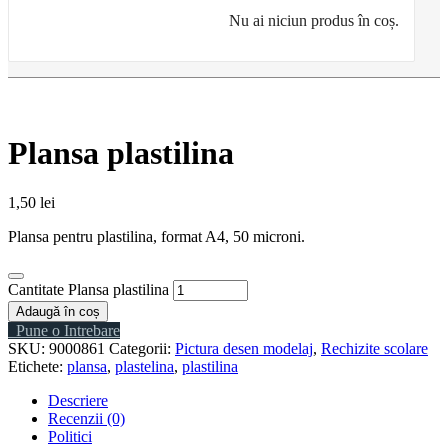
Nu ai niciun produs în coș.
Plansa plastilina
1,50
lei
Plansa pentru plastilina, format A4, 50 microni.
Cantitate Plansa plastilina
Adaugă în coș
Pune o Intrebare
SKU:
9000861
Categorii:
Pictura desen modelaj
,
Rechizite scolare
Etichete:
plansa
,
plastelina
,
plastilina
Descriere
Recenzii (0)
Politici