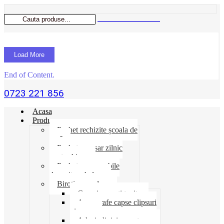
Load More
End of Content.
0723 221 856
Acasa
Produse
Pachet rechizite școala de
vară
Pachet necesar zilnic
pentru birou
Pachet consumabile
depozit-ambalare
Birotica-produse
Cosuri suporti tavite
Ace agrafe capse clipsuri
pioneze
Adeziv lipici corectoare