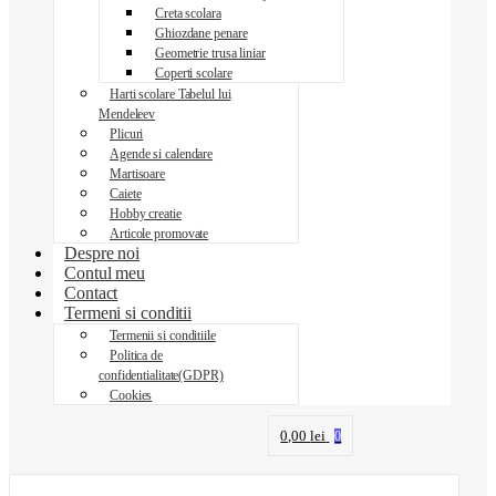
Creta scolara
Ghiozdane penare
Geometrie trusa liniar
Coperti scolare
Harti scolare Tabelul lui
Mendeleev
Plicuri
Agende si calendare
Martisoare
Caiete
Hobby creatie
Articole promovate
Despre noi
Contul meu
Contact
Termeni si conditii
Termenii si conditiile
Politica de
confidentialitate(GDPR)
Cookies
0,00
lei
0