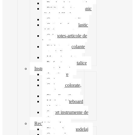
Banda adeziva-scotch
Biblioraft caiet mecanic
clipboard file dosare
Capsatoare metalice
Cutter foarfeca elastic
ghilotina magnet
Cub notes-articole de
hartie
Etichete autocolante
carton indigo
Mape si serviete
Perforatoare metalice
Instrumente de scris
Ascutitoare
Carioca
Creioane colorate,
mecanice
Pix roller stilou
Marker whiteboard
evidentiator
Suport instrumente de
scris
Rechizite scolare
Pictura desen modelaj
Creta scolara