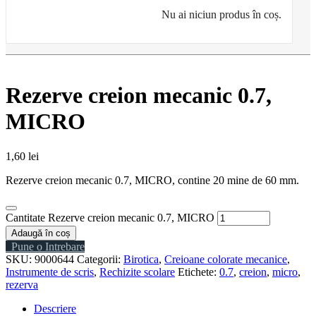
Nu ai niciun produs în coș.
Rezerve creion mecanic 0.7,
MICRO
1,60
lei
Rezerve creion mecanic 0.7, MICRO, contine 20 mine de 60 mm.
Cantitate Rezerve creion mecanic 0.7, MICRO
Adaugă în coș
Pune o Intrebare
SKU:
9000644
Categorii:
Birotica
,
Creioane colorate mecanice
,
Instrumente de scris
,
Rechizite scolare
Etichete:
0.7
,
creion
,
micro
,
rezerva
Descriere