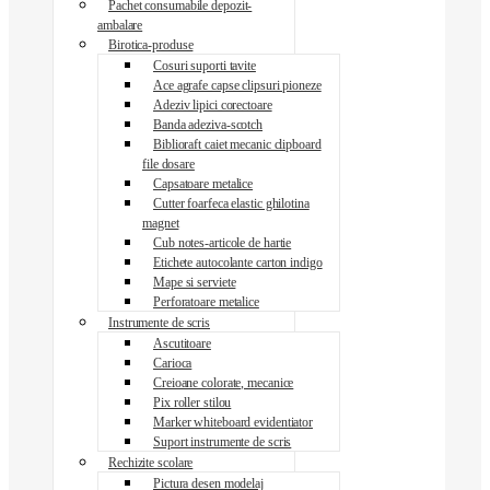
Pachet consumabile depozit-
ambalare
Birotica-produse
Cosuri suporti tavite
Ace agrafe capse clipsuri pioneze
Adeziv lipici corectoare
Banda adeziva-scotch
Biblioraft caiet mecanic clipboard
file dosare
Capsatoare metalice
Cutter foarfeca elastic ghilotina
magnet
Cub notes-articole de hartie
Etichete autocolante carton indigo
Mape si serviete
Perforatoare metalice
Instrumente de scris
Ascutitoare
Carioca
Creioane colorate, mecanice
Pix roller stilou
Marker whiteboard evidentiator
Suport instrumente de scris
Rechizite scolare
Pictura desen modelaj