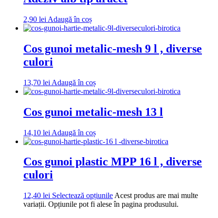
2,90
lei
Adaugă în coș
Cos gunoi metalic-mesh 9 l , diverse
culori
13,70
lei
Adaugă în coș
Cos gunoi metalic-mesh 13 l
14,10
lei
Adaugă în coș
Cos gunoi plastic MPP 16 l , diverse
culori
12,40
lei
Selectează opțiunile
Acest produs are mai multe
variații. Opțiunile pot fi alese în pagina produsului.