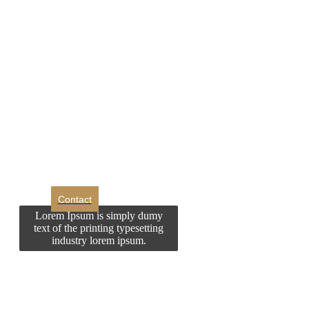
DROM
Doriti sa ne
contactati?
Contact
Lorem Ipsum is simply dumy
text of the printing typesetting
industry lorem ipsum.