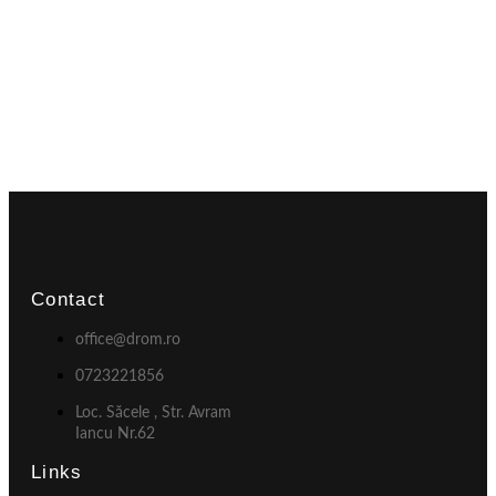
Contact
office@drom.ro
0723221856
Loc. Săcele , Str. Avram
Iancu Nr.62
Links