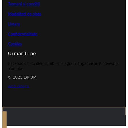
Termeni si conditii
Modalitati de plata
Livrare
Confidentialitate
Cookies
Urmariti-ne
Facebook-f
Twitter
Tumblr
Instagram
Tripadvisor
Pinterest-p
Youtube
© 2023 DROM
web design