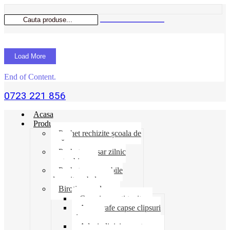
Load More
End of Content.
0723 221 856
Acasa
Produse
Pachet rechizite școala de
vară
Pachet necesar zilnic
pentru birou
Pachet consumabile
depozit-ambalare
Birotica-produse
Cosuri suporti tavite
Ace agrafe capse clipsuri
pioneze
Adeziv lipici corectoare