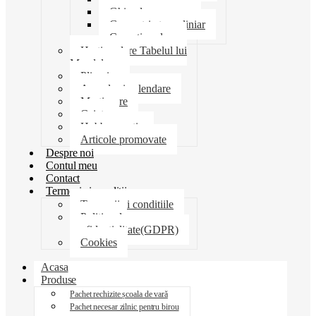
Ghiozdane penare
Geometrie trusa liniar
Coperti scolare
Harti scolare Tabelul lui
Mendeleev
Plicuri
Agende si calendare
Martisoare
Caiete
Hobby creatie
Articole promovate
Despre noi
Contul meu
Contact
Termeni si conditii
Termenii si conditiile
Politica de
confidentialitate(GDPR)
Cookies
Acasa
Produse
Pachet rechizite școala de vară
Pachet necesar zilnic pentru birou