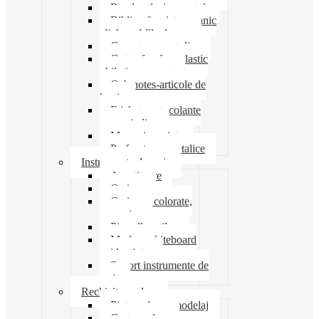
Banda adeziva-scotch
Biblioraft caiet mecanic
clipboard file dosare
Capsatoare metalice
Cutter foarfeca elastic
ghilotina magnet
Cub notes-articole de
hartie
Etichete autocolante
carton indigo
Mape si serviete
Perforatoare metalice
Instrumente de scris
Ascutitoare
Carioca
Creioane colorate,
mecanice
Pix roller stilou
Marker whiteboard
evidentiator
Suport instrumente de
scris
Rechizite scolare
Pictura desen modelaj
Creta scolara