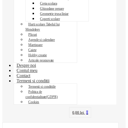
Creta scolara
Ghiozdane penare
Geometrie trusa liniar
Coperti scolare
Harti scolare Tabelul lui
Mendeleev
Plicuri
Agende si calendare
Martisoare
Caiete
Hobby creatie
Articole promovate
Despre noi
Contul meu
Contact
Termeni si conditii
Termenii si conditiile
Politica de
confidentialitate(GDPR)
Cookies
0,00
lei
0