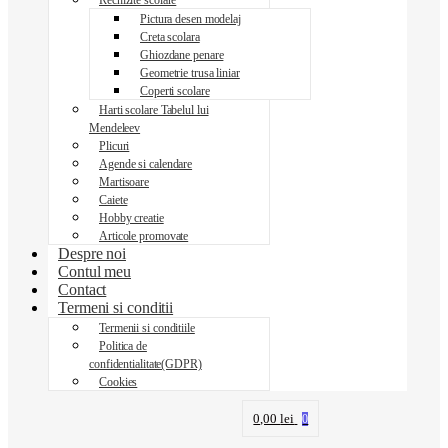
Rechizite scolare
Pictura desen modelaj
Creta scolara
Ghiozdane penare
Geometrie trusa liniar
Coperti scolare
Harti scolare Tabelul lui
Mendeleev
Plicuri
Agende si calendare
Martisoare
Caiete
Hobby creatie
Articole promovate
Despre noi
Contul meu
Contact
Termeni si conditii
Termenii si conditiile
Politica de
confidentialitate(GDPR)
Cookies
0,00
lei
0