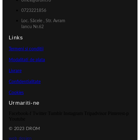
office@drom.ro
0723221856
Loc. Săcele , Str. Avram
Iancu Nr.62
Links
Termeni si conditii
Modalitati de plata
Livrare
Confidentialitate
Cookies
Urmariti-ne
Facebook-f
Twitter
Tumblr
Instagram
Tripadvisor
Pinterest-p
Youtube
© 2023 DROM
web design