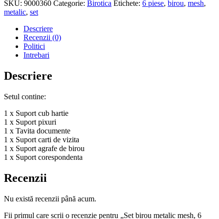
SKU:
9000360
Categorie:
Birotica
Etichete:
6 piese
,
birou
,
mesh
,
metalic
,
set
Descriere
Recenzii (0)
Politici
Intrebari
Descriere
Setul contine:
1 x Suport cub hartie
1 x Suport pixuri
1 x Tavita documente
1 x Suport carti de vizita
1 x Suport agrafe de birou
1 x Suport corespondenta
Recenzii
Nu există recenzii până acum.
Fii primul care scrii o recenzie pentru „Set birou metalic mesh, 6