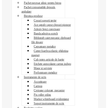
Pachet necesar zilnic pentru birou
Pachet consumabile depozit-
ambalare
Birotica-produse
Cosuri suporti tavite
Ace agrafe capse clipsuri pioneze
Adeziv lipici corectoare
Banda adeziva-scotch
Biblioraft caiet mecanic clipboard
file dosare
Capsatoare metalice
Cutter foarfeca elastic ghilotina
magnet
Cub notes-articole de hartie
Etichete autocolante carton indigo
Mape si serviete
Perforatoare metalice
Instrumente de scris
Ascutitoare
Carioca
Creioane colorate, mecanice
Pix roller stilou
Marker whiteboard evidentiator
Suport instrumente de scris