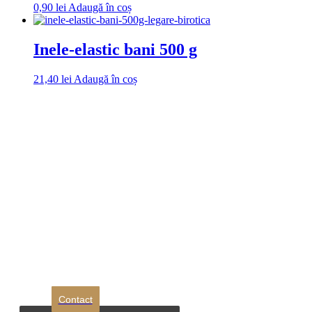
0,90
lei
Adaugă în coș
Inele-elastic bani 500 g
21,40
lei
Adaugă în coș
DROM
Doriti sa ne
contactati?
Contact