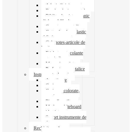
Adeziv lipici corectoare
Banda adeziva-scotch
Biblioraft caiet mecanic
clipboard file dosare
Capsatoare metalice
Cutter foarfeca elastic
ghilotina magnet
Cub notes-articole de
hartie
Etichete autocolante
carton indigo
Mape si serviete
Perforatoare metalice
Instrumente de scris
Ascutitoare
Carioca
Creioane colorate,
mecanice
Pix roller stilou
Marker whiteboard
evidentiator
Suport instrumente de
scris
Rechizite scolare