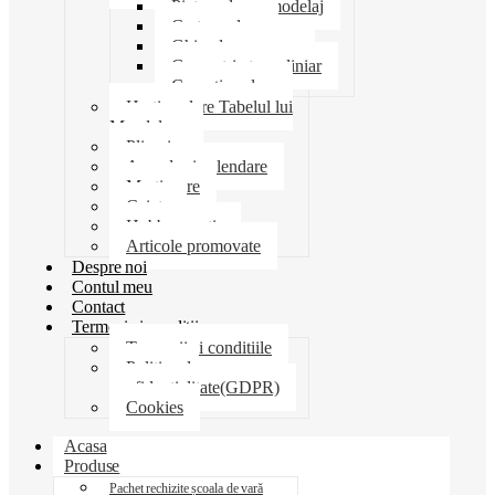
Pictura desen modelaj
Creta scolara
Ghiozdane penare
Geometrie trusa liniar
Coperti scolare
Harti scolare Tabelul lui
Mendeleev
Plicuri
Agende si calendare
Martisoare
Caiete
Hobby creatie
Articole promovate
Despre noi
Contul meu
Contact
Termeni si conditii
Termenii si conditiile
Politica de
confidentialitate(GDPR)
Cookies
Acasa
Produse
Pachet rechizite școala de vară