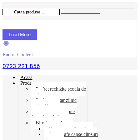
Load More
End of Content.
0723 221 856
Acasa
Produse
Pachet rechizite școala de
vară
Pachet necesar zilnic
pentru birou
Pachet consumabile
depozit-ambalare
Birotica-produse
Cosuri suporti tavite
Ace agrafe capse clipsuri
pioneze