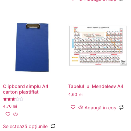
Clipboard simplu A4
Tabelul lui Mendeleev A4
carton plastifiat
4,60
lei
Evaluat
4,70
lei
Adaugă în coș
la
3.00
din 5
Selectează opțiunile