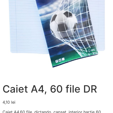
Caiet A4, 60 file DR
4,10
lei
Caiet A4,60 file, dictando, capsat, interior hartie 60