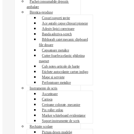
Pachet consumabile depozit-
ambalare
Birotica-produse
Cosuri suporti tavite
Ace agrafe capse clipsuri pioneze
Adeziv lipici corectoare
Banda adeziva-scotch
Biblioraft caiet mecanic clipboard
file dosare
Capsatoare metalice
Cutter foarfeca elastic ghilotina
magnet
Cub notes-articole de hartie
Etichete autocolante carton indigo
Mape si serviete
Perforatoare metalice
Instrumente de scris
Ascutitoare
Carioca
Creioane colorate, mecanice
Pix roller stilou
Marker whiteboard evidentiator
Suport instrumente de scris
Rechizite scolare
Pictura desen modelaj