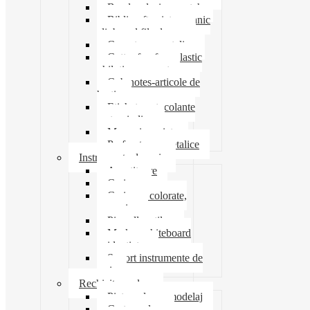
Banda adeziva-scotch
Biblioraft caiet mecanic
clipboard file dosare
Capsatoare metalice
Cutter foarfeca elastic
ghilotina magnet
Cub notes-articole de
hartie
Etichete autocolante
carton indigo
Mape si serviete
Perforatoare metalice
Instrumente de scris
Ascutitoare
Carioca
Creioane colorate,
mecanice
Pix roller stilou
Marker whiteboard
evidentiator
Suport instrumente de
scris
Rechizite scolare
Pictura desen modelaj
Creta scolara