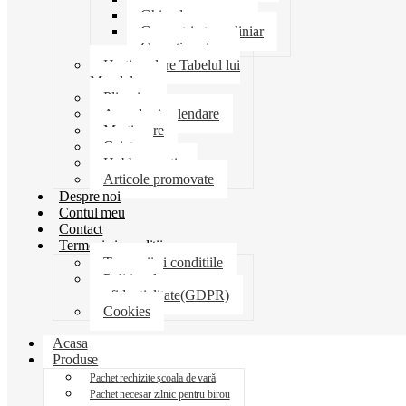
Ghiozdane penare
Geometrie trusa liniar
Coperti scolare
Harti scolare Tabelul lui
Mendeleev
Plicuri
Agende si calendare
Martisoare
Caiete
Hobby creatie
Articole promovate
Despre noi
Contul meu
Contact
Termeni si conditii
Termenii si conditiile
Politica de
confidentialitate(GDPR)
Cookies
Acasa
Produse
Pachet rechizite școala de vară
Pachet necesar zilnic pentru birou