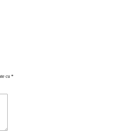
ate cu
*