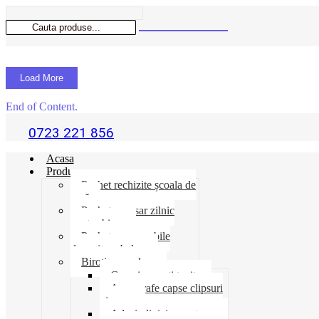
Load More
End of Content.
0723 221 856
Acasa
Produse
Pachet rechizite școala de
vară
Pachet necesar zilnic
pentru birou
Pachet consumabile
depozit-ambalare
Birotica-produse
Cosuri suporti tavite
Ace agrafe capse clipsuri
pioneze
Adeziv lipici corectoare