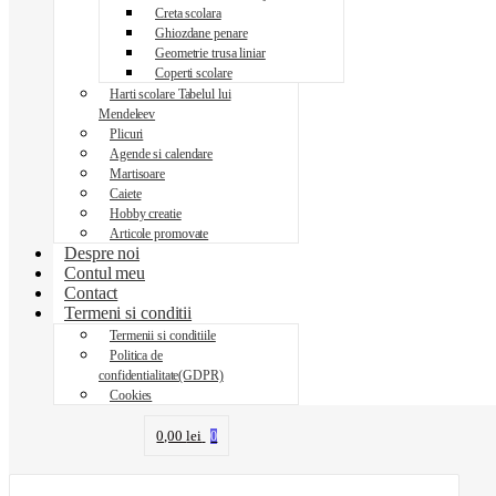
Creta scolara
Ghiozdane penare
Geometrie trusa liniar
Coperti scolare
Harti scolare Tabelul lui
Mendeleev
Plicuri
Agende si calendare
Martisoare
Caiete
Hobby creatie
Articole promovate
Despre noi
Contul meu
Contact
Termeni si conditii
Termenii si conditiile
Politica de
confidentialitate(GDPR)
Cookies
0,00
lei
0