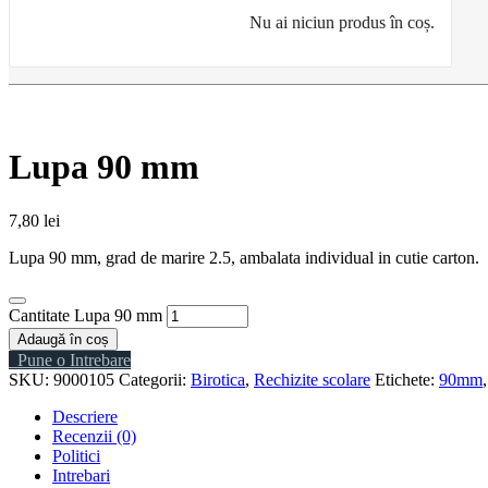
Nu ai niciun produs în coș.
Lupa 90 mm
7,80
lei
Lupa 90 mm, grad de marire 2.5, ambalata individual in cutie carton.
Cantitate Lupa 90 mm
Adaugă în coș
Pune o Intrebare
SKU:
9000105
Categorii:
Birotica
,
Rechizite scolare
Etichete:
90mm
Descriere
Recenzii (0)
Politici
Intrebari