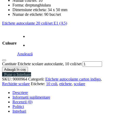
Numar coli/set: 10
Forma: dreptunghiulara
Dimensiune eticheta: 34 x 50 mm
Numar de etichete: 90 buc/set
Etichete autocolante 20 coli/set E1 (A5)
Culoare
Anulează
Cantitate Etichete scolare autocolante, 10 coli/set
Adaugă în coș
Pune o Intrebare
SKU:
9000964
Categorii:
Etichete autocolante carton indigo
,
Rechizite scolare
Etichete:
10 coli
,
etichete
,
scolare
Descriere
Informații suplimentare
Recenzii (0)
Politici
Intrebari