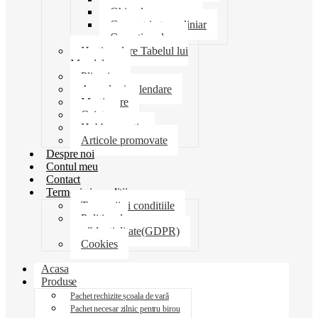
Ghiozdane penare
Geometrie trusa liniar
Coperti scolare
Harti scolare Tabelul lui
Mendeleev
Plicuri
Agende si calendare
Martisoare
Caiete
Hobby creatie
Articole promovate
Despre noi
Contul meu
Contact
Termeni si conditii
Termenii si conditiile
Politica de
confidentialitate(GDPR)
Cookies
Acasa
Produse
Pachet rechizite școala de vară
Pachet necesar zilnic pentru birou