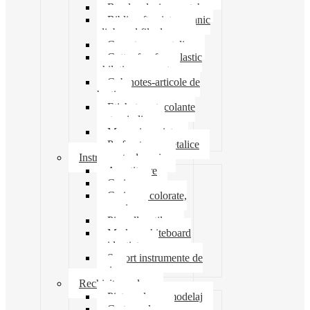
Banda adeziva-scotch
Biblioraft caiet mecanic
clipboard file dosare
Capsatoare metalice
Cutter foarfeca elastic
ghilotina magnet
Cub notes-articole de
hartie
Etichete autocolante
carton indigo
Mape si serviete
Perforatoare metalice
Instrumente de scris
Ascutitoare
Carioca
Creioane colorate,
mecanice
Pix roller stilou
Marker whiteboard
evidentiator
Suport instrumente de
scris
Rechizite scolare
Pictura desen modelaj
Creta scolara