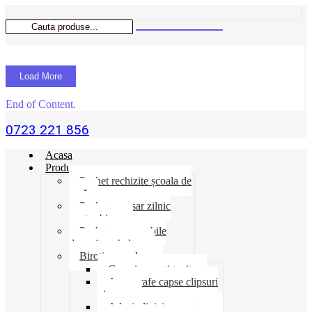
Load More
End of Content.
0723 221 856
Acasa
Produse
Pachet rechizite școala de
vară
Pachet necesar zilnic
pentru birou
Pachet consumabile
depozit-ambalare
Birotica-produse
Cosuri suporti tavite
Ace agrafe capse clipsuri
pioneze
Adeziv lipici corectoare