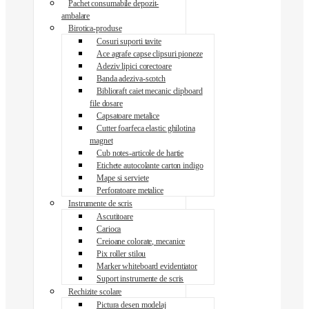
Pachet consumabile depozit-
ambalare
Birotica-produse
Cosuri suporti tavite
Ace agrafe capse clipsuri pioneze
Adeziv lipici corectoare
Banda adeziva-scotch
Biblioraft caiet mecanic clipboard
file dosare
Capsatoare metalice
Cutter foarfeca elastic ghilotina
magnet
Cub notes-articole de hartie
Etichete autocolante carton indigo
Mape si serviete
Perforatoare metalice
Instrumente de scris
Ascutitoare
Carioca
Creioane colorate, mecanice
Pix roller stilou
Marker whiteboard evidentiator
Suport instrumente de scris
Rechizite scolare
Pictura desen modelaj