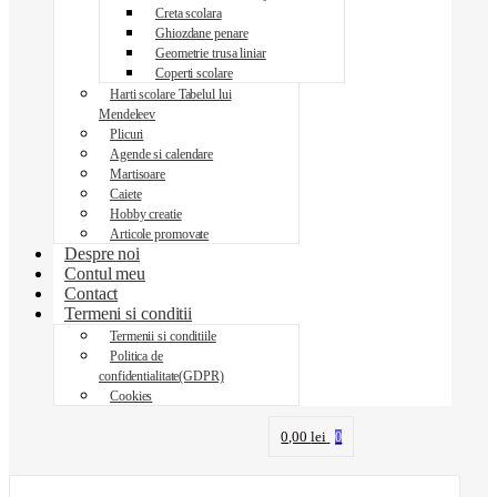
Creta scolara
Ghiozdane penare
Geometrie trusa liniar
Coperti scolare
Harti scolare Tabelul lui
Mendeleev
Plicuri
Agende si calendare
Martisoare
Caiete
Hobby creatie
Articole promovate
Despre noi
Contul meu
Contact
Termeni si conditii
Termenii si conditiile
Politica de
confidentialitate(GDPR)
Cookies
0,00
lei
0