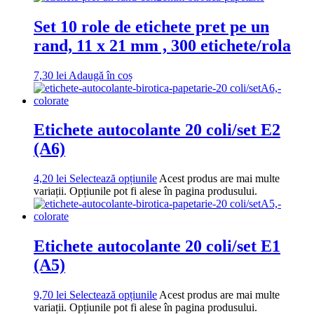
Set 10 role de etichete pret pe un
rand, 11 x 21 mm , 300 etichete/rola
7,30
lei
Adaugă în coș
Etichete autocolante 20 coli/set E2
(A6)
4,20
lei
Selectează opțiunile
Acest produs are mai multe
variații. Opțiunile pot fi alese în pagina produsului.
Etichete autocolante 20 coli/set E1
(A5)
9,70
lei
Selectează opțiunile
Acest produs are mai multe
variații. Opțiunile pot fi alese în pagina produsului.