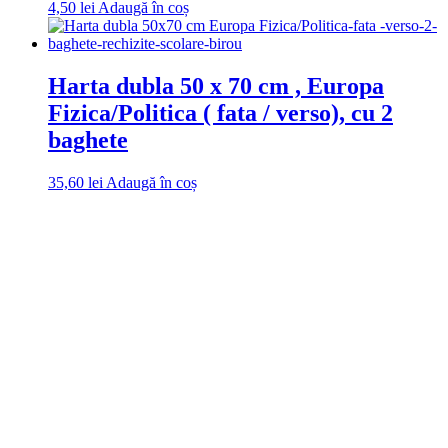
4,50
lei
Adaugă în coș
Harta dubla 50 x 70 cm , Europa
Fizica/Politica ( fata / verso), cu 2
baghete
35,60
lei
Adaugă în coș
DROM
Doriti sa ne
contactati?