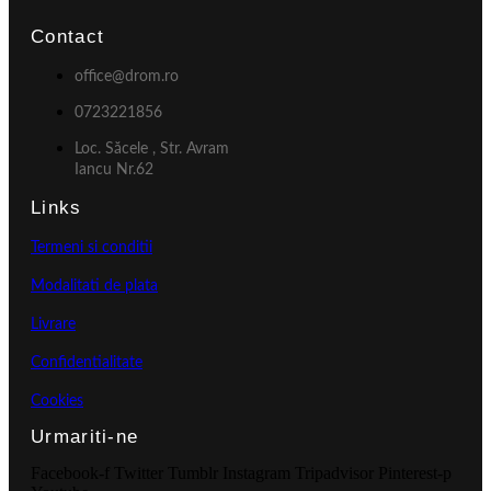
Contact
office@drom.ro
0723221856
Loc. Săcele , Str. Avram
Iancu Nr.62
Links
Termeni si conditii
Modalitati de plata
Livrare
Confidentialitate
Cookies
Urmariti-ne
Facebook-f
Twitter
Tumblr
Instagram
Tripadvisor
Pinterest-p